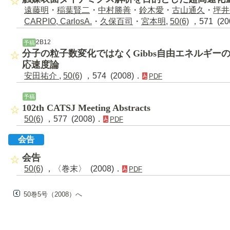
遠藤明
・
稲葉賢二
・
中村勝善
・
鈴木愛
・
古山通久
・
坪井
CARPIO, CarlosA.
・
久保百司
・
宮本明
,
50(6)
，571 (20
2B12
予稿
分子の粒子数変化ではなくGibbs自由エネルギー
応速度論
安田祐介
,
50(6)
，574 (2008)．
PDF
予稿
102th CATSJ Meeting Abstracts
50(6)
，577 (2008)．
PDF
会告
会告
50(6)
，〈巻末〉 (2008)．
PDF
50巻5号（2008）へ