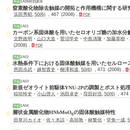
1A06特別講演
予稿
窒素酸化物除去触媒の開拓と作用機構に関する研
浜田秀昭
,
50(6)
，467 (2008)．
PDF
1A01
予稿
カーボン系固体酸を用いたセロオリゴ糖の加水分
北野政明
・
山口大造
・
菅沼学史
・
中島清隆
・
加藤英樹
・
(2008)．
PDF
1A02
予稿
水熱条件下における固体酸触媒を用いたセルロー
恩田歩武
・
越智貴史
・
柳澤和道
,
50(6)
，471 (2008)．
1A03
予稿
新規ゼオライト前駆体YNU-2Pの調製とポスト処
稲垣怜史
・
小山啓人
・
池田卓史
・
窪田好浩
,
50(6)
，474 
1A04
予稿
層状金属酸化物HNbMoO
の固体酸触媒特性
6
田草川カイオ
・
佐々木諒
・
高垣敦
・
林繁信
・
堂免一成
,
5