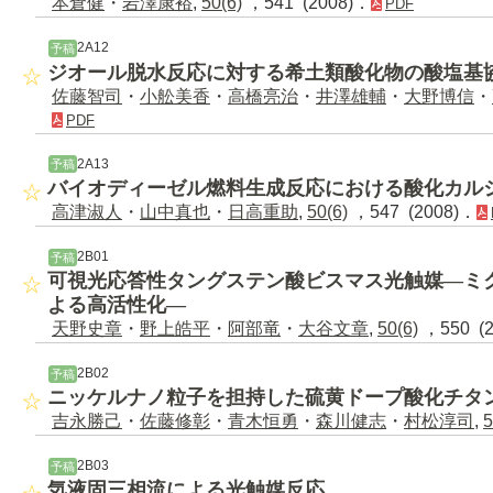
本倉健
・
岩澤康裕
,
50(6)
，541 (2008)．
PDF
2A12
予稿
ジオール脱水反応に対する希土類酸化物の酸塩基
佐藤智司
・
小舩美香
・
高橋亮治
・
井澤雄輔
・
大野博信
・
PDF
2A13
予稿
バイオディーゼル燃料生成反応における酸化カル
高津淑人
・
山中真也
・
日高重助
,
50(6)
，547 (2008)．
2B01
予稿
可視光応答性タングステン酸ビスマス光触媒―ミ
よる高活性化―
天野史章
・
野上皓平
・
阿部竜
・
大谷文章
,
50(6)
，550 (
2B02
予稿
ニッケルナノ粒子を担持した硫黄ドープ酸化チタ
吉永勝己
・
佐藤修彰
・
青木恒勇
・
森川健志
・
村松淳司
,
5
2B03
予稿
気液固三相流による光触媒反応