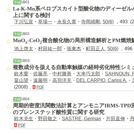
1B01
予稿
La-K-Mn系ペロブスカイト型酸化物のディーゼ
上に関する検討
下川弘宣
・
草場一
・
永長久寛
・
寺岡靖剛
,
50(6)
，493 (
1B02
予稿
MnO
-CeO
複合酸化物の局所構造解析とPM燃焼
x
2
池上啓太
・
村田祐一郎
・
張東杰
・
町田正人
,
50(6)
，496 
1B03
予稿
複数成分を扱える自動車触媒の経時劣化特性シミ
鈴木愛
・
佐藤亮
・
中村勝善
・
大串巧太郎
・
SAHNOUN, R
畠山望
・
遠藤明
・
高羽洋充
・
DEL CARPIO, Carlos A.
・
(2008)．
PDF
1B04
予稿
周期的密度汎関数法計算とアンモニアIRMS-TP
のブレンステッド酸性質に関する研究
鈴木克生
・
野田敬之
・
SASTRE, German
・
片田直伸
・
PDF