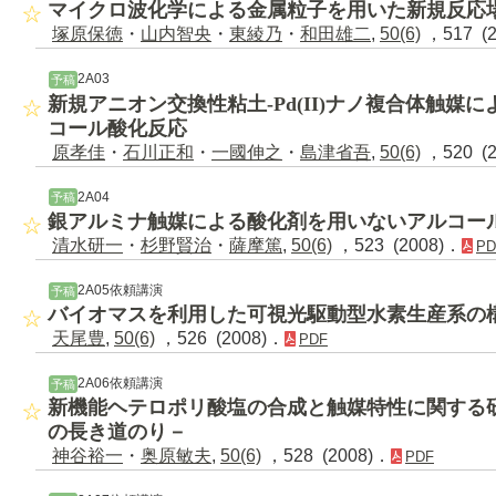
マイクロ波化学による金属粒子を用いた新規反応
塚原保徳
・
山内智央
・
東綾乃
・
和田雄二
,
50(6)
，517 (
2A03
予稿
新規アニオン交換性粘土-Pd(II)ナノ複合体触媒
コール酸化反応
原孝佳
・
石川正和
・
一國伸之
・
島津省吾
,
50(6)
，520 (
2A04
予稿
銀アルミナ触媒による酸化剤を用いないアルコー
清水研一
・
杉野賢治
・
薩摩篤
,
50(6)
，523 (2008)．
PD
2A05依頼講演
予稿
バイオマスを利用した可視光駆動型水素生産系の
天尾豊
,
50(6)
，526 (2008)．
PDF
2A06依頼講演
予稿
新機能ヘテロポリ酸塩の合成と触媒特性に関する
の長き道のり－
神谷裕一
・
奥原敏夫
,
50(6)
，528 (2008)．
PDF