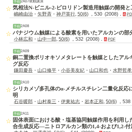
2A07依頼講演
予稿
気相法N-ビニル-2-ピロリドン製造用触媒の開発
嶋崎由治
・
矢野斉
・
神戸英行
,
50(6)
，530 (2008)．
PD
2A08
予稿
バナジウム触媒による酸素を用いたアルカンの部
小林広和
・
山中一郎
,
50(6)
，532 (2008)．
PDF
2A09
予稿
銅二置換ポリオキソメタレートを触媒としたアル
グ反応
鎌田慶吾
・
山口修平
・
小谷美友紀
・
山口和也
・
水野哲
2A10
予稿
シリカメゾ多孔体のα-メチルスチレン二量化反応
明
石谷暖郎
・
山村泰三
・
伊東祐志
・
岩本正和
,
50(6)
，538 
2A11
予稿
固体表面における酸・塩基協同触媒作用を利用した高効
合生成反応―ニトロアルカン類の1,4-および1,2-