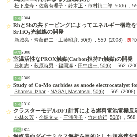
松下慶寿
・
佐藤有理子
・
鈴木正
・
市村禎二郎
,
50(6)
，55
2B04
予稿
RhとSbの共ドーピングによってエネルギー構造
SrTiO
光触媒の開発
3
新城亮
・
齊藤健二
・
工藤昭彦
,
50(6)
，559 (2008)．
PD
2B08
予稿
室温活性なPROX触媒(Carbon担持Pt触媒)の開発
庄将志
・
萩原時男
・
福岡淳
・
田中虔一
,
50(6)
，562 (20
2B09
予稿
Study of Co-Mo carbides as anode electrocatalyst 
Shamsul Izhar
・
NAGAI, Masatoshi
,
50(6)
，565 (2008
2B10
予稿
クラスターモデルDFT計算による燃料電池電極反
小林久芳
・
今堀文夫
・
三浦俊子
・
竹内信行
,
50(6)
，568 
2B11
予稿
触媒表面ダイナミクス解析を目的とした超高速化