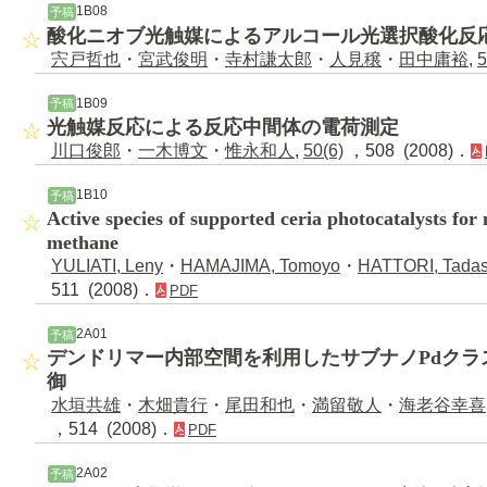
1B08
予稿
酸化ニオブ光触媒によるアルコール光選択酸化反
宍戸哲也
・
宮武俊明
・
寺村謙太郎
・
人見穣
・
田中庸裕
,
5
1B09
予稿
光触媒反応による反応中間体の電荷測定
川口俊郎
・
一木博文
・
惟永和人
,
50(6)
，508 (2008)．
1B10
予稿
Active species of supported ceria photocatalysts for
methane
YULIATI, Leny
・
HAMAJIMA, Tomoyo
・
HATTORI, Tadas
511 (2008)．
PDF
2A01
予稿
デンドリマー内部空間を利用したサブナノPdクラ
御
水垣共雄
・
木畑貴行
・
尾田和也
・
満留敬人
・
海老谷幸喜
，514 (2008)．
PDF
2A02
予稿