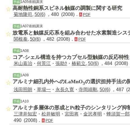
1A05依頼講演
予稿
高耐熱性銅系スピネル触媒の調製に関する研究
菊地隆司
,
50(6)
，480 (2008)．
PDF
1A07依頼講演
予稿
放電系と触媒反応系を組み合わせた水素製造シス
関根泰
,
50(6)
，482 (2008)．
PDF
1A08
予稿
コア-シェル構造を持つカプセル型触媒の反応特性
米山嘉治
・
何景江
・
張助ｸ
・
椿範立
,
50(6)
，484 (2008)
1A09
予稿
アルミナ細孔内外へのLaMnO
の選択担持手法の
3
浅田照朗
・
草場一
・
永長久寛
・
寺岡靖剛
,
50(6)
，487 (
1A10
予稿
アルミナ多層体の形成とPt粒子のシンタリング抑
三津井知宏
・
松井敏明
・
宮田将
・
金沢孝明
・
蜂須賀一郎
490 (2008)．
PDF