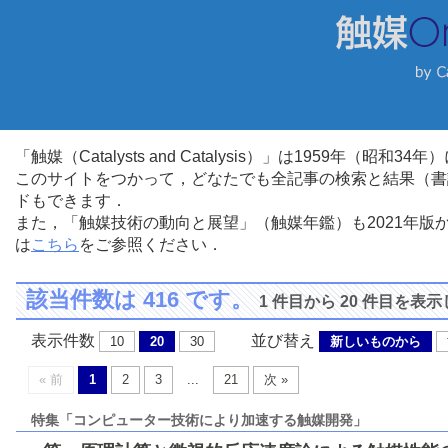
「触媒（Catalysts and Catalysis）」は1959年（昭
このサイトをつかって，どなたでも全記事の検索と結果（書
ドもできます．
また，「触媒技術の動向と展望」（触媒年鑑）も2021年
は
こちら
をご参照ください．
該当件数は 416 です。
1 件目から 20 件目を表
表示件数
並び替え
10
20
30
新しいものから
« 前
1
2
3
...
21
次 »
特集「コンピューター技術により加速する触媒開発」