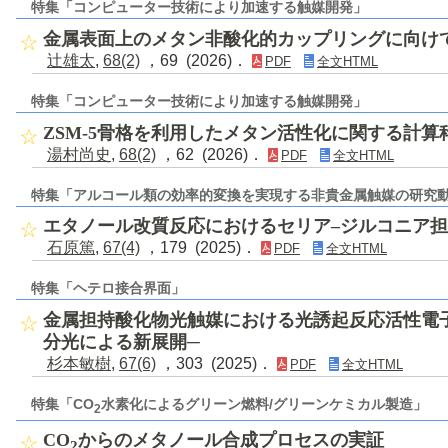
特集「コンピューター技術により加速する触媒開発」
金属表面上のメタン非酸化的カップリングに向け
辻雄太
,
68(2)
，69 (2026)．
PDF
全文HTML
特集「コンピューター技術により加速する触媒開発」
ZSM-5骨格を利用したメタン活性化に関する計
湯村尚史
,
68(2)
，62 (2026)．
PDF
全文HTML
特集「アルコール類の効率的変換を実現する非貴金属触媒の研究
エタノール改質反応におけるセリア–ジルコニア
石原篤
,
67(4)
，179 (2025)．
PDF
全文HTML
特集「ヘテロ接合界面」
金属担持酸化物光触媒における光誘起反応活性電
分光による新展開─
杉本敏樹
,
67(6)
，303 (2025)．
PDF
全文HTML
特集「CO
水素化によるグリーン燃料/グリーンケミカル製造」
2
CO
からのメタノール合成プロセスの実証
2