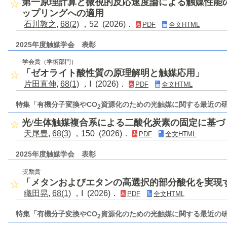
第一原理計算と微視的反応速度論による触媒性能
ップリングへの適用
石川敦之
,
68(2)
，52 (2026)．
PDF
全文HTML
2025年度触媒学会 表彰
学会賞（学術部門）
「ゼオライト酸性質の原理解明と触媒応用」
片田直伸
,
68(1)
，I (2026)．
PDF
全文HTML
特集「有機分子変換やCO
資源化のための光触媒に関する最近の
2
光/生体触媒複合系による二酸化炭素の固定に基
天尾豊
,
68(3)
，150 (2026)．
PDF
全文HTML
2025年度触媒学会 表彰
奨励賞
「メタンおよびエタンの高選択的部分酸化を実現
織田晃
,
68(1)
，I (2026)．
PDF
全文HTML
特集「有機分子変換やCO
資源化のための光触媒に関する最近の
2