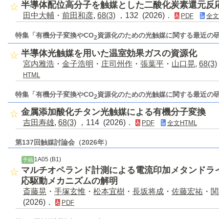
半導体配位高分子を触媒とした二酸化炭素還元反
田中大輔
・
前田和彦
,
68(3)
，132 (2026)．
PDF
全文
特集「有機分子変換やCO
資源化のための光触媒に関する最近の
2
半導体光触媒を用いた温室効果ガスの資源化
宮内雅浩
・
金子浩明
・
庄司州作
・
張葉平
・
山口晃
,
68(3)
HTML
特集「有機分子変換やCO
資源化のための光触媒に関する最近の
2
金属添加酸化チタン光触媒による有機分子変換
吉田寿雄
,
68(3)
，114 (2026)．
PDF
全文HTML
第137回触媒討論会（2026年）
1A05 (B1)
予稿
マルチオペランド計測による電流印加メタンドラ
応駆動メカニズムの解明
斎藤晃
・
手塚玄惟
・
松本宜樹
・
長坂将成
・
佐藤宏祐
・
関
(2026)．
PDF