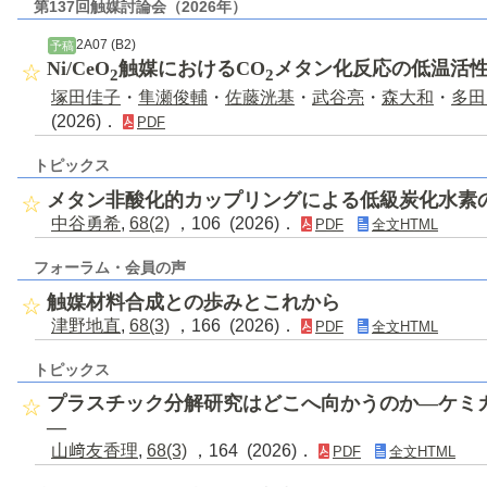
第137回触媒討論会（2026年）
2A07 (B2)
予稿
Ni/CeO
触媒におけるCO
メタン化反応の低温活
2
2
塚田佳子
・
隼瀬俊輔
・
佐藤洸基
・
武谷亮
・
森大和
・
多田
(2026)．
PDF
トピックス
メタン非酸化的カップリングによる低級炭化水素
中谷勇希
,
68(2)
，106 (2026)．
PDF
全文HTML
フォーラム・会員の声
触媒材料合成との歩みとこれから
津野地直
,
68(3)
，166 (2026)．
PDF
全文HTML
トピックス
プラスチック分解研究はどこへ向かうのか―ケミ
―
山﨑友香理
,
68(3)
，164 (2026)．
PDF
全文HTML