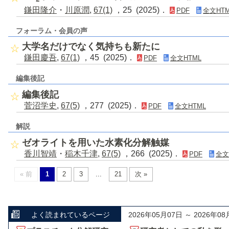
鎌田隆介
・
川原潤
,
67(1)
，25 (2025)．
PDF
全文HTM
フォーラム・会員の声
大学名だけでなく気持ちも新たに
鎌田慶吾
,
67(1)
，45 (2025)．
PDF
全文HTML
編集後記
編集後記
菅沼学史
,
67(5)
，277 (2025)．
PDF
全文HTML
解説
ゼオライトを用いた水素化分解触媒
香川智靖
・
稲木千津
,
67(5)
，266 (2025)．
PDF
全文
« 前
1
2
3
...
21
次 »
よく読まれているページ
2026年05月07日 ～ 2026年08