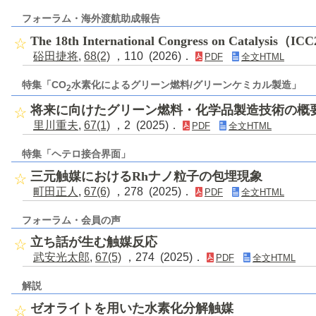
フォーラム・海外渡航助成報告
The 18th International Congress on Catalysi
硲田捷将
,
68(2)
，110 (2026)．
PDF
全文HTML
特集「CO
水素化によるグリーン燃料/グリーンケミカル製造」
2
将来に向けたグリーン燃料・化学品製造技術の概
里川重夫
,
67(1)
，2 (2025)．
PDF
全文HTML
特集「ヘテロ接合界面」
三元触媒におけるRhナノ粒子の包埋現象
町田正人
,
67(6)
，278 (2025)．
PDF
全文HTML
フォーラム・会員の声
立ち話が生む触媒反応
武安光太郎
,
67(5)
，274 (2025)．
PDF
全文HTML
解説
ゼオライトを用いた水素化分解触媒