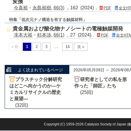
変換
今喜裕
・
永島裕樹
,
66(3)
，162 (2024)．
PDF
全文HT
特集「低次元ナノ構造を有する触媒材料」
貴金属および酸化物ナノシートの電極触媒開発
滝本大裕
・
杉本渉
,
66(1)
，27 (2024)．
PDF
全文HTM
« 前
1
2
3
...
14
次 »
よく読まれているページ
2026年05月09日 ～ 2026年08
プラスチック分解研究
研究者としての私を形
はどこへ向かうのか―ケ
作った「師匠」たち
ミカルリサイクルの歴史
(25回)
と展望―
(32回)
Copyright (C) 1959-2026 Catalysis Society o