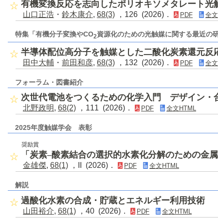
有機変換反応を志向したポリオキソメタレート光
山口正浩
・
鈴木康介
,
68(3)
，126 (2026)．
PDF
全文
特集「有機分子変換やCO
資源化のための光触媒に関する最近の
2
半導体配位高分子を触媒とした二酸化炭素還元反
田中大輔
・
前田和彦
,
68(3)
，132 (2026)．
PDF
全文
フォーラム・図書紹介
次世代電池をつくるための化学入門 デザイン・
北野政明
,
68(2)
，111 (2026)．
PDF
全文HTML
2025年度触媒学会 表彰
奨励賞
「炭素–酸素結合の選択的水素化分解のための金属
金雄傑
,
68(1)
，II (2026)．
PDF
全文HTML
解説
過酸化水素の合成・貯蔵とエネルギー利用技術
山田裕介
,
68(1)
，40 (2026)．
PDF
全文HTML