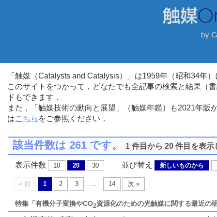
「触媒（Catalysts and Catalysis）」は1959年（昭
このサイトをつかって，どなたでも全記事の検索と結果（書
ドもできます．
また，「触媒技術の動向と展望」（触媒年鑑）も2021年
は
こちら
をご参照ください．
該当件数は 261 です。
1 件目から 20 件目を表
表示件数
並び替え
10
20
30
新しいものから
« 前
1
2
3
...
14
次 »
特集「有機分子変換やCO
資源化のための光触媒に関する最近の
2