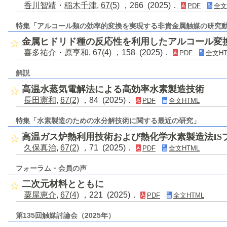
香川智靖
・
稲木千津
,
67(5)
，266 (2025)．
PDF
全文
特集「アルコール類の効率的変換を実現する非貴金属触媒の研究
金属ヒドリド種の反応性を利用したアルコール変
喜多祐介
・
原亨和
,
67(4)
，158 (2025)．
PDF
全文HT
解説
高温水蒸気電解法による高効率水素製造技術
長田憲和
,
67(2)
，84 (2025)．
PDF
全文HTML
特集「水素製造のための水分解技術に関する最近の研究」
高温ガス炉熱利用技術および熱化学水素製造法IS
久保真治
,
67(2)
，71 (2025)．
PDF
全文HTML
フォーラム・会員の声
二次元材料とともに
粟屋恵介
,
67(4)
，221 (2025)．
PDF
全文HTML
第135回触媒討論会（2025年）