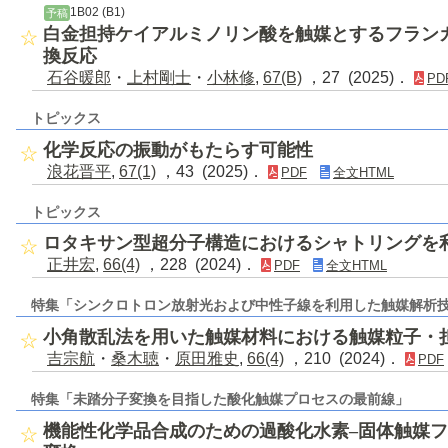
1B02 (B1)
予稿
白金担持ケイアルミノリン酸を触媒とするフラン
換反応
石谷暖郎
・
上村剛士
・
小林修
,
67(B)
，27 (2025)．
PD
トピックス
化学反応の振動がもたらす可能性
浪花晋平
,
67(1)
，43 (2025)．
PDF
全文HTML
トピックス
ロタキサン型超分子構造におけるシャトリングを
正井宏
,
66(4)
，228 (2024)．
PDF
全文HTML
特集「シンクロトロン放射光および中性子線を利用した触媒解析
小角散乱法を用いた触媒材料における触媒粒子・
吉宗航
・
桑木聴
・
原田雅史
,
66(4)
，210 (2024)．
PDF
特集「未踏分子変換を目指した酸化触媒プロセスの最前線」
機能性化学品合成のための過酸化水素–固体触媒