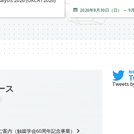
alysis 2026 (OKCAT2026)
2026年
8
月
30
日（日） ～
9
Tweets by
ース
のご案内（触媒学会60周年記念事業）