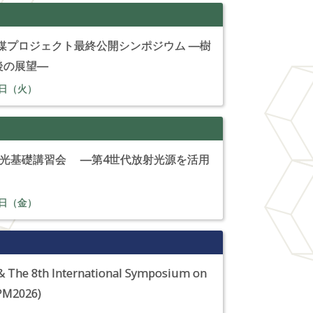
分解触媒プロジェクト最終公開シンポジウム ―樹
後の展望―
日（火）
放射光基礎講習会 ―第4世代放射光源を活用
日（金）
8th International Symposium on
SPM2026)