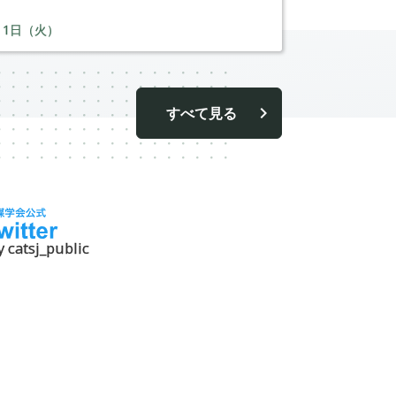
月
1
日（火）
すべて見る
 catsj_public