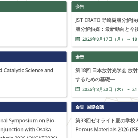
会告
JST ERATO 野崎樹脂
脂分解触媒：最新動向と今
2026年
8
月
17
日（月） ～
18
会告
 Catalytic Science and
第18回 日本放射光学会 
するための基礎―
2026年
8
月
20
日（木） ～
21
会告
国際会議
onal Symposium on Bio-
第33回ゼオライト夏の学校 & The 
conjunction with Osaka-
Porous Materials 2026 (I