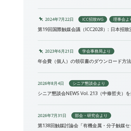
2024年7月22日
ICC招致WG
理事会よ
第19回国際触媒会議（ICC2028
）
：日本招致
2023年6月21日
学会事務局より
年会費（個人）の領収書のダウンロード方
2026年8月4日
シニア懇談会より
シニア懇談会NEWS Vol. 213（中條哲夫
2026年7月31日
部会・研究会より
第138回触媒討論会「有機金属・分子触媒