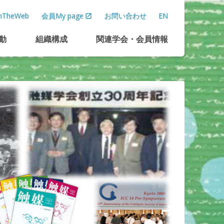
TheWeb
会員My page
お問い合わせ
EN
動
組織構成
関連学会
・
会員情報