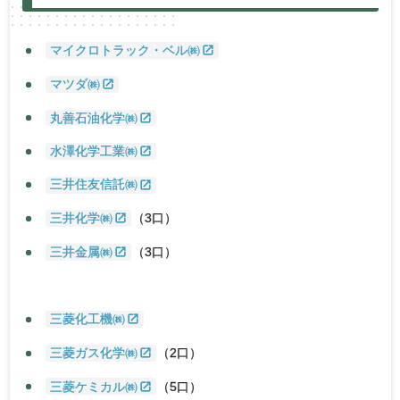
マイクロトラック・ベル㈱
マツダ㈱
丸善石油化学㈱
水澤化学工業㈱
三井住友信託㈱
三井化学㈱
（3口）
三井金属㈱
（3口）
三菱化工機㈱
三菱ガス化学㈱
（2口）
三菱ケミカル㈱
（5口）