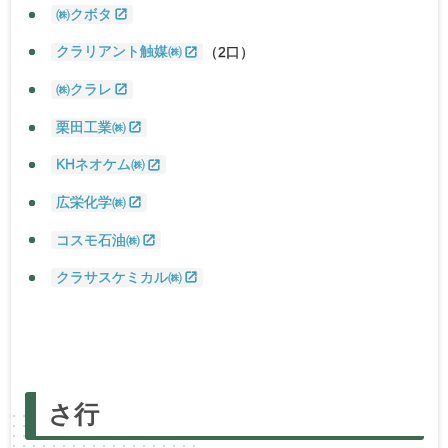
㈱クボタ
クラリアント触媒㈱
（2口）
㈱クラレ
栗田工業㈱
KHネオケム㈱
広栄化学㈱
コスモ石油㈱
クラサスケミカル㈱
あ
行
か
行
さ
行
た
行
な
行
は
行
ま
行
さ
行
や
行・
ら
行・わ
行