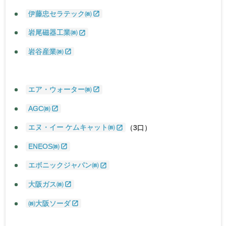
伊藤忠セラテック㈱
岩尾磁器工業㈱
岩谷産業㈱
エア・ウォーター㈱
AGC㈱
エヌ・イー ケムキャット㈱
（3口）
ENEOS㈱
エボニックジャパン㈱
大阪ガス㈱
㈱大阪ソーダ