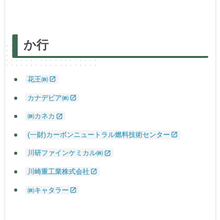
あ
行
か
行
さ
行
た
行
な
行
は
行
ま
行
か
行
や
行・
ら
行・わ
行
花王㈱
カナデビア㈱
㈱カネカ
(一財)カーボンニュートラル燃料技術センター
川研ファインケミカル㈱
川崎重工業株式会社
㈱キャタラー