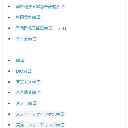
㈱中化学日本総合研究所
中国電力㈱
千代田化工建設㈱
（2口）
テイカ㈱
㈱
DIC㈱
東京ガス㈱
東京濾器㈱
東ソー㈱
東ソー・ファインケム㈱
東洋エンジニアリング㈱