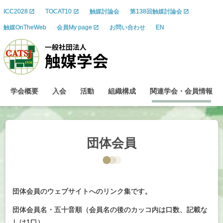
ICC2028
TOCAT10
触媒討論会
第138回触媒討論会
触媒OnTheWeb
会員My page
お問い合わせ
EN
学会概要
入会
活動
組織構成
関連学会
・
会員情報
団体会員
団体会員のウェブサイトへのリンク集です。
団体会員名・五十音順（会員名の後のカッコ内は口数、記載な
しは1口）