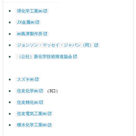
堺化学工業㈱
JX金属㈱
㈱島津製作所
ジョンソン・マッセイ・ジャパン（同）
（公社）新化学技術推進協会
スズキ㈱
住友化学㈱
（3口）
住友精化㈱
住友電気工業㈱
積水化学工業㈱