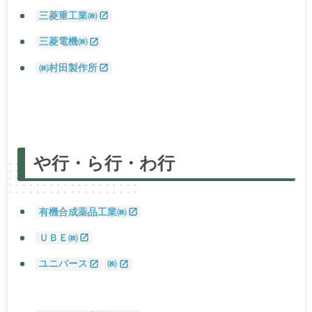
三菱重工業㈱
三菱電機㈱
㈱村田製作所
あ
行
か
行
さ
行
た
行
な
行
は
行
ま
行
や
行・
ら
行・わ
行
や
行・
ら
行・わ
行
有機合成薬品工業㈱
ＵＢＥ㈱
ユニバース
㈱