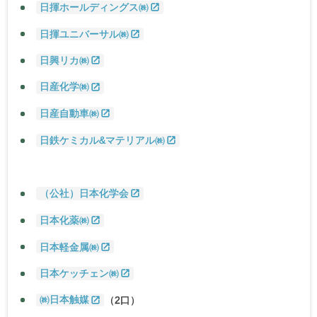
日揮ホールディングス㈱
日揮ユニバーサル㈱
日興リカ㈱
日産化学㈱
日産自動車㈱
日鉄ケミカル&マテリアル㈱
（公社）日本化学会
日本化薬㈱
日本軽金属㈱
日本ケッチェン㈱
㈱日本触媒
（2口）