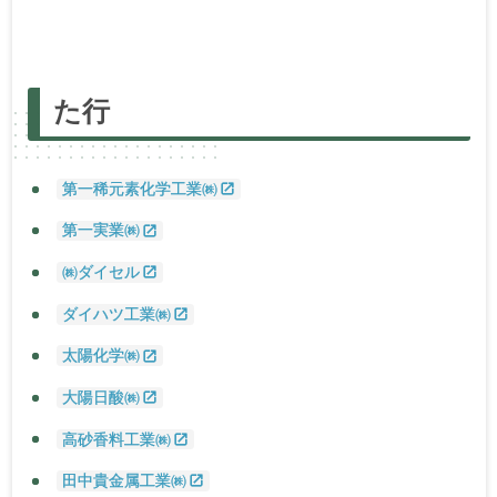
あ
行
か
行
さ
行
た
行
な
行
は
行
ま
行
た
行
や
行・
ら
行・わ
行
第一稀元素化学工業㈱
第一実業㈱
㈱ダイセル
ダイハツ工業㈱
太陽化学㈱
大陽日酸㈱
高砂香料工業㈱
田中貴金属工業㈱