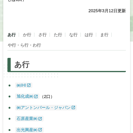
2025年3月12日更新
あ
行
か
行
さ
行
た
行
な
行
は
行
ま
行
や
行・
ら
行・わ
行
あ
行
㈱IHI
旭化成㈱
（2口）
㈱アントンパール・ジャパン
石原産業㈱
出光興産㈱