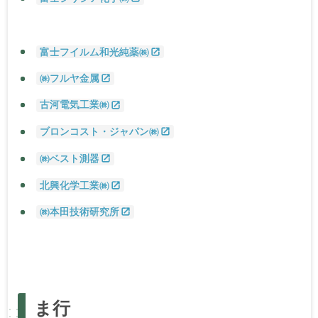
富士フイルム和光純薬㈱
㈱フルヤ金属
古河電気工業㈱
ブロンコスト・ジャパン㈱
㈱ベスト測器
北興化学工業㈱
㈱本田技術研究所
あ
行
か
行
さ
行
た
行
な
行
は
行
ま
行
ま
行
や
行・
ら
行・わ
行