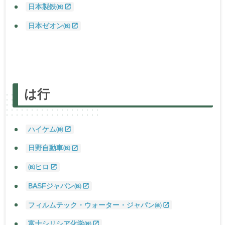
日本製鉄㈱
日本ゼオン㈱
あ
行
か
行
さ
行
た
行
な
行
は
行
ま
行
は
行
や
行・
ら
行・わ
行
ハイケム㈱
日野自動車㈱
㈱ヒロ
BASFジャパン㈱
フィルムテック・ウォーター・ジャパン㈱
富士シリシア化学㈱