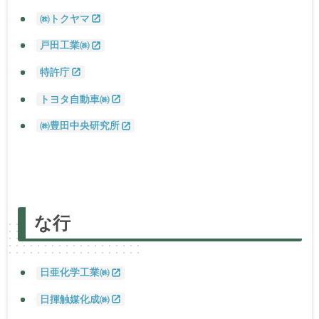
㈱トクヤマ
戸田工業㈱
特許庁
トヨタ自動車㈱
㈱豊田中央研究所
あ
行
か
行
さ
行
た
行
な
行
は
行
ま
行
な
行
や
行・
ら
行・わ
行
日亜化学工業㈱
日揮触媒化成㈱