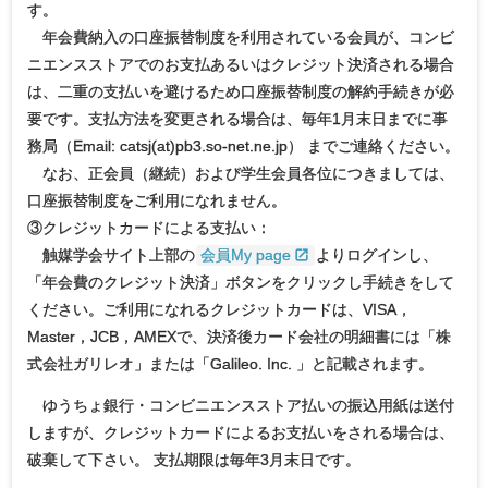
す。
年会費納入の口座振替制度を利用されている会員が、コンビ
ニエンスストアでのお支払あるいはクレジット決済される場合
は、二重の支払いを避けるため口座振替制度の解約手続きが必
要です。支払方法を変更される場合は、毎年1月末日までに事
務局（Email: catsj(at)pb3.so-net.ne.jp） までご連絡ください。
なお、正会員（継続）および学生会員各位につきましては、
口座振替制度をご利用になれません。
③クレジットカードによる支払い：
触媒学会サイト上部の
会員My page
よりログインし
、
「年会費のクレジット決済」ボタンをクリックし手続きをして
ください。ご利用になれるクレジットカードは、VISA，
Master，JCB，AMEXで、決済後カード会社の明細書には「株
式会社ガリレオ」または「Galileo. Inc. 」と記載されます。
ゆうちょ銀行・コンビニエンスストア払いの振込用紙は送付
しますが、クレジットカードによるお支払いをされる場合は、
破棄して下さい。 支払期限は毎年3月末日です。