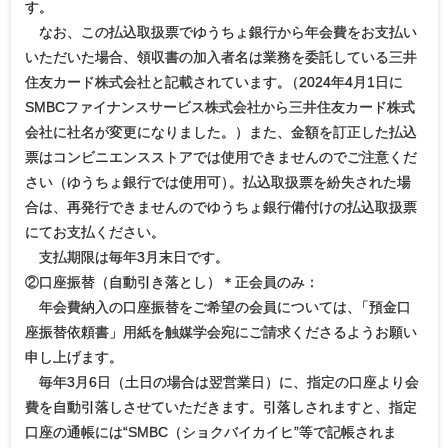
す。
なお、この払込取扱票でゆうちょ銀行から年会費をお支払い
いただいた場合、領収書の加入者名は業務を委託している三井
住友カード株式会社と記載されています
。
（2024年4月1日に
SMBCファイナンスサービス株式会社から三井住友カード株式
会社に社名が変更になりました。）また、金額を訂正した払込
票はコンビニエンスストアでは使用できませんのでご注意くだ
さい（ゆうちょ銀行では使用可
）
。払込取扱票を紛失された場
合は、再発行できませんのでゆうちょ銀行備付けの払込取扱票
にてお支払ください。
支払期限は毎年3月末日です。
②口座振替（自動引き落とし）＊正会員のみ：
年会費納入の口座振替をご希望の会員については
、
「預金口
座振替依頼書」用紙を触媒学会宛にご請求くださるようお願い
申し上げます。
毎年3月6日（土日の場合は翌営業日）に、指定の口座より会
費を自動引落しさせていただきます。引落しされますと、指定
口座の通帳には“SMBC（ショクバイカイヒ”等で記帳されま