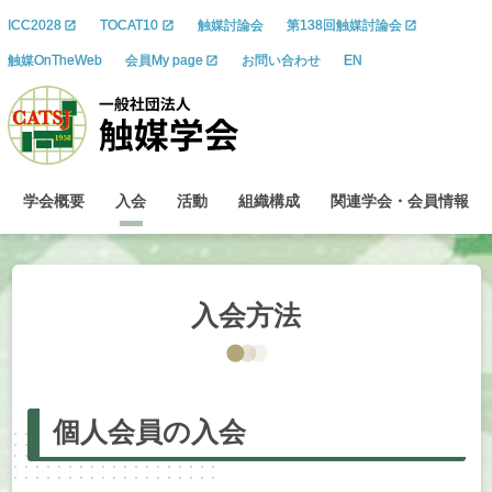
ICC2028
TOCAT10
触媒討論会
第138回触媒討論会
触媒OnTheWeb
会員My page
お問い合わせ
EN
学会概要
入会
活動
組織構成
関連学会
・
会員情報
入会方法
個人会員の
入会