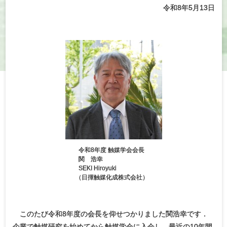
令和8年5月13日
令和8年度 触媒学会会長
関 浩幸
SEKI Hiroyuki
（
日揮触媒化成株式会社）
このたび令和8年度の会長を仰せつかりました関浩幸です．
企業で触媒研究を始めてから触媒学会に入会し，最近の10年間