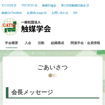
ICC2028
TOCAT10
触媒討論会
第138回触媒討論会
触媒OnTheWeb
会員My page
お問い合わせ
EN
学会概要
入会
活動
組織構成
関連学会
・
会員情報
ごあいさつ
会長
メッセージ