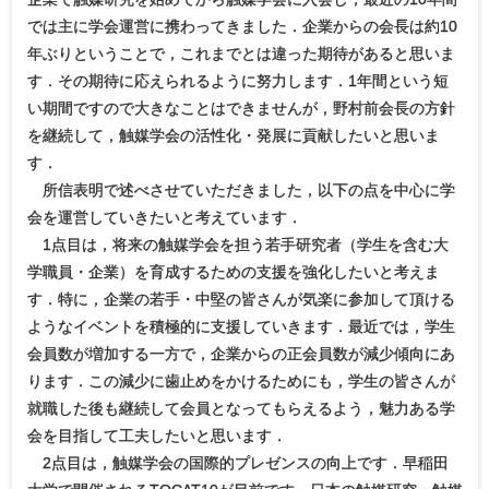
では主に学会運営に携わってきました．企業からの会長は約10
年ぶりということで，これまでとは違った期待があると思いま
す．その期待に応えられるように努力します．1年間という短
い期間ですので大きなことはできませんが，野村前会長の方針
を継続して，触媒学会の活性化・発展に貢献したいと思いま
す．
所信表明で述べさせていただきました，以下の点を中心に学
会を運営していきたいと考えています．
1点目は，将来の触媒学会を担う若手研究者（学生を含む大
学職員・企業）を育成するための支援を強化したいと考えま
す．特に，企業の若手・中堅の皆さんが気楽に参加して頂ける
ようなイベントを積極的に支援していきます．最近では，学生
会員数が増加する一方で，企業からの正会員数が減少傾向にあ
ります．この減少に歯止めをかけるためにも，学生の皆さんが
就職した後も継続して会員となってもらえるよう，魅力ある学
会を目指して工夫したいと思います．
2点目は，触媒学会の国際的プレゼンスの向上です．早稲田