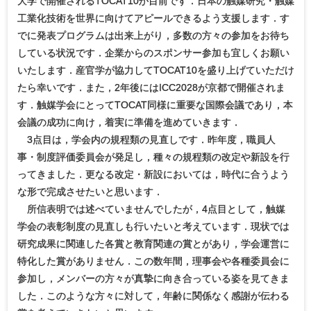
大学で開催されるTOCAT10が目前です．日本の触媒研究・触媒
工業化技術を世界に向けてアピールできるよう支援します．す
でに発表プログラムは出来上がり，多数の方々の参加をお待ち
している状況です．企業からのスポンサー参加も宜しくお願い
いたします．産官学が協力してTOCAT10を盛り上げていただけ
たら幸いです．また，2年後にはICC2028が京都で開催されま
す．触媒学会にとってTOCAT同様に重要な国際会議であり，本
会議の成功に向け，着実に準備を進めていきます．
3点目は，学会内の規程類の見直しです．昨年度，職員人
事・制度評価委員会が発足し，種々の規程類の改定や新設を行
ってきました．更なる改定・新設においては，時代に合うよう
な形で完成させたいと思います．
所信表明では述べていませんでしたが，4点目として，触媒
学会の表彰制度の見直しも行いたいと考えています．現状では
研究成果に関連した各賞と教育関連の賞とがあり，学会運営に
特化した賞がありません．この数年間，理事会や各種委員会に
参加し，メンバーの方々が真摯に向き合っている姿を見てきま
した．このような方々に対して，年齢に関係なく感謝が伝わる