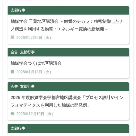
支部行事
触媒学会 千葉地区講演会 ～触媒のチカラ：精密制御したナ
ノ構造を利用する物質・エネルギー変換の新展開～
2026年
5
月
29
日（金）
会告
支部行事
触媒学会つくば地区講演会
2026年
1
月
13
日（火）
会告
支部行事
2025 年度触媒学会宇都宮地区講演会「プロセス設計やイン
フォマティクスを利用した触媒の開発例」
2025年
12
月
19
日（金）
支部行事