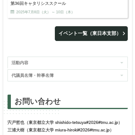
第36回キャタリシススクール
2025年
7
月
8
日（火） ～
10
日（木）
イベント一覧（東日本支部）
活動内容
代議員名簿・
幹事名簿
お問い
合わせ
宍戸哲也（東京都立大学 shishido-tetsuya#2026#tmu.ac.jp）
三浦大樹（東京都立大学 miura-hiroki#2026#tmu.ac.jp）