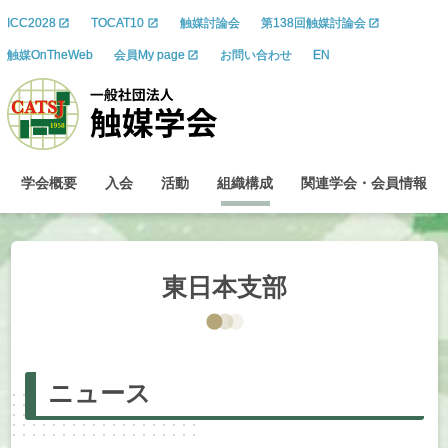
ICC2028
TOCAT10
触媒討論会
第138回触媒討論会
触媒OnTheWeb
会員My page
お問い合わせ
EN
学会概要
入会
活動
組織構成
関連学会
・
会員情報
東日本支部
ニュース