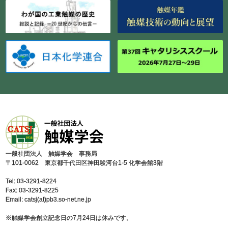
⼀般社団法⼈ 触媒学会 事務局
〒101-0062 東京都千代⽥区神⽥駿河台1-5 化学会館3階
Tel: 03-3291-8224
Fax: 03-3291-8225
Email: catsj(at)pb3.so-net.ne.jp
※触媒学会創⽴記念⽇の7⽉24⽇は休みです。