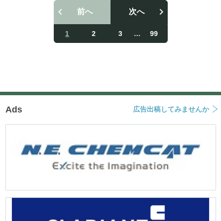
前へ
次へ
投
稿
1
2
3
…
99
ナ
ビ
ゲ
ー
シ
ョ
ン
Ads
広告出稿してみませんか