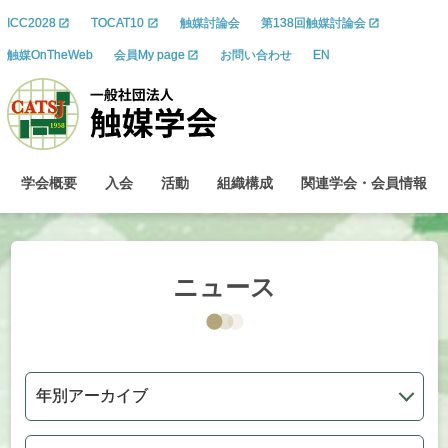
ICC2028
TOCAT10
触媒討論会
第138回触媒討論会
触媒OnTheWeb
会員My page
お問い合わせ
EN
学会概要
入会
活動
組織構成
関連学会
・
会員情報
ニュース