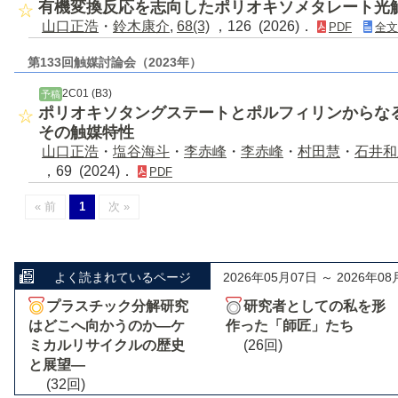
有機変換反応を志向したポリオキソメタレート光
山口正浩
・
鈴木康介
,
68(3)
，126 (2026)．
PDF
全文
第133回触媒討論会（2023年）
2C01 (B3)
予稿
ポリオキソタングステートとポルフィリンからな
その触媒特性
山口正浩
・
塩谷海斗
・
李赤峰
・
李赤峰
・
村田慧
・
石井和
，69 (2024)．
PDF
« 前
1
次 »
よく読まれているページ
2026年05月07日 ～ 2026年08
プラスチック分解研究
研究者としての私を形
はどこへ向かうのか―ケ
作った「師匠」たち
ミカルリサイクルの歴史
(26回)
と展望―
(32回)