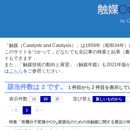
「触媒（Catalysts and Catalysis）」は1959年（昭
このサイトをつかって，どなたでも全記事の検索と結果（書
ドもできます．
また，「触媒技術の動向と展望」（触媒年鑑）も2021年
は
こちら
をご参照ください．
該当件数は 2 です。
1 件目から 2 件目を表示し
表示件数
並び替え
10
20
30
新しいものから
« 前
1
次 »
特集「有機分子変換やCO
資源化のための光触媒に関する最近の
2