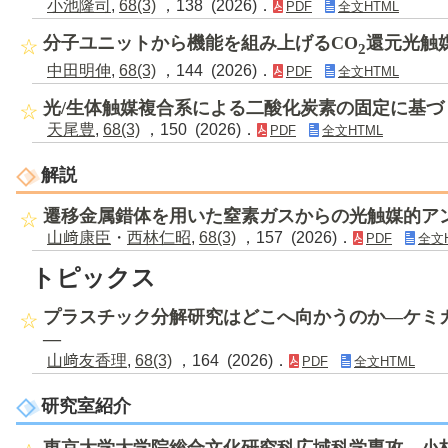
小池隆司
,
68(3)
，138 (2026)．
PDF
全文HTML
分子ユニットから機能を組み上げるCO
還元光触
2
中田明伸
,
68(3)
，144 (2026)．
PDF
全文HTML
光/生体触媒複合系による二酸化炭素の固定に基
天尾豊
,
68(3)
，150 (2026)．
PDF
全文HTML
解説
遷移金属錯体を用いた窒素ガスからの光触媒的ア
山﨑康臣
・
西林仁昭
,
68(3)
，157 (2026)．
PDF
全文
トピックス
プラスチック分解研究はどこへ向かうのか―ケミ
―
山﨑友香理
,
68(3)
，164 (2026)．
PDF
全文HTML
研究室紹介