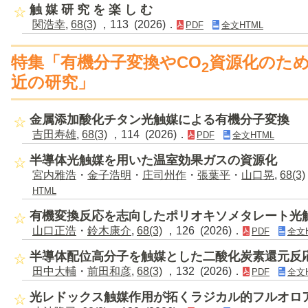
触 媒 研 究 を 楽 し む
関浩幸
,
68(3)
，113 (2026)．
PDF
全文HTML
特集「有機分子変換やCO
資源化のた
2
近の研究」
金属添加酸化チタン光触媒による有機分子変換
吉田寿雄
,
68(3)
，114 (2026)．
PDF
全文HTML
半導体光触媒を用いた温室効果ガスの資源化
宮内雅浩
・
金子浩明
・
庄司州作
・
張葉平
・
山口晃
,
68(3)
HTML
有機変換反応を志向したポリオキソメタレート光
山口正浩
・
鈴木康介
,
68(3)
，126 (2026)．
PDF
全文
半導体配位高分子を触媒とした二酸化炭素還元反
田中大輔
・
前田和彦
,
68(3)
，132 (2026)．
PDF
全文
光レドックス触媒作用が拓くラジカル的フルオロ