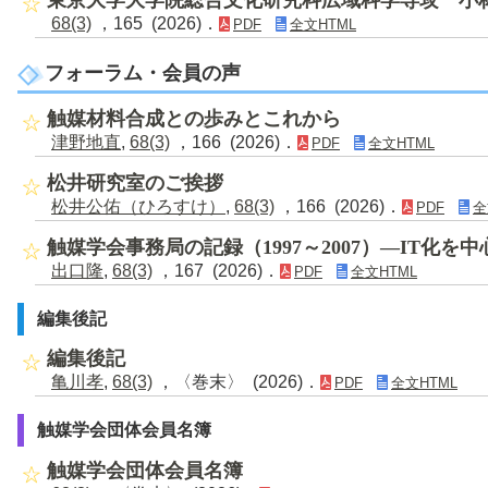
東京大学大学院総合文化研究科広域科学専攻 小
68(3)
，165 (2026)．
PDF
全文HTML
フォーラム・会員の声
触媒材料合成との歩みとこれから
津野地直
,
68(3)
，166 (2026)．
PDF
全文HTML
松井研究室のご挨拶
松井公佑（ひろすけ）
,
68(3)
，166 (2026)．
PDF
全
触媒学会事務局の記録（1997～2007）―IT化を
出口隆
,
68(3)
，167 (2026)．
PDF
全文HTML
編集後記
編集後記
亀川孝
,
68(3)
，〈巻末〉 (2026)．
PDF
全文HTML
触媒学会団体会員名簿
触媒学会団体会員名簿