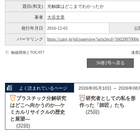
題目(和文)
光触媒はどこまでわかったか
著者
大谷文章
発行年月日
2016-12-01
公
パーマリンク
https://catsj.jp/jnl/pageview?articlecd=5602007000g
触媒開発とTOCAT7
56巻2号へ戻る
よく読まれているページ
2026年05月10日 ～ 2026年08
プラスチック分解研究
研究者としての私を形
はどこへ向かうのか―ケ
作った「師匠」たち
ミカルリサイクルの歴史
(25回)
と展望―
(32回)