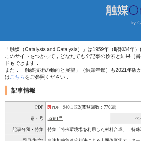
「触媒（Catalysts and Catalysis）」は1959年（昭
このサイトをつかって，どなたでも全記事の検索と結果（書
ドもできます．
また，「触媒技術の動向と展望」（触媒年鑑）も2021年
は
こちら
をご参照ください．
記事情報
PDF
940.1 KB(閲覧回数：770回)
PDF
巻・号
56巻1号
ペ
記事分類・特集
特集「特殊環境場を利用した材料合成」：特殊
題目(和文)
急速加熱急速冷却法による十面体形状アナター