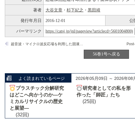
著者
大谷文章
・
杉下紀之
・
黒田靖
発行年月日
2016-12-01
公
パーマリンク
https://catsj.jp/jnl/pageview?articlecd=5601004800j
超音波・マイクロ波反応場を利用した固液系金属ナノ粒子プロセッシング
56巻1号へ戻る
よく読まれているページ
2026年05月09日 ～ 2026年08
プラスチック分解研究
研究者としての私を形
はどこへ向かうのか―ケ
作った「師匠」たち
ミカルリサイクルの歴史
(25回)
と展望―
(32回)