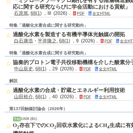
「ミクロ―メソ―マクロ細孔を有する階層構造触
応に関する研究ならびに学会活動における貢献」
石原篤
,
68(1)
，III (2026)．
PDF
全文HTML
特集「過酸化水素合成に関する研究動向」
過酸化水素を製造する有機半導体光触媒の開拓
白石康浩
・
平井隆之
,
68(1)
，9 (2026)．
PDF
全文HT
特集「過酸化水素合成に関する研究動向」
協奏的プロトン電子共役移動機構を介した酸素分
中山辰史
,
68(1)
，29 (2026)．
PDF
全文HTML
解説
過酸化水素の合成・貯蔵とエネルギー利用技術
山田裕介
,
68(1)
，40 (2026)．
PDF
全文HTML
第137回触媒討論会（2026年）
1A06 (B1)
予稿
O
存在下でのCO
回収水素化によるCH
生成に有効
2
2
4