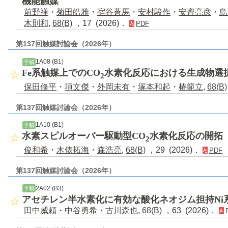
機能触媒
前野禅
・
菊田皓雅
・
宿谷蒼馬
・
安村駿作
・
安齊亮彦
・
鳥
木則和
,
68(B)
，17 (2026)．
PDF
第137回触媒討論会（2026年）
1A08 (B1)
予稿
Fe系触媒上でのCO
水素化反応における生成物選
2
保田修平
・
項文傑
・
外岡未有
・
塚本和起
・
椿範立
,
68(B)
第137回触媒討論会（2026年）
1A10 (B1)
予稿
水素スピルオーバー駆動型CO
水素化反応の開拓
2
俊和希
・
木俵拓海
・
森浩亮
,
68(B)
，29 (2026)．
PDF
第137回触媒討論会（2026年）
2A02 (B3)
予稿
アセチレン半水素化に有効な酸化ネオジム担持Ni
田中威頼
・
中谷勇希
・
古川森也
,
68(B)
，63 (2026)．