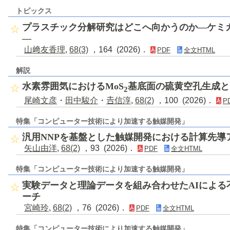
トピックス
プラスチック分解研究はどこへ向かうのか―ケミ
―
山﨑友香理
,
68(3)
，164 (2026)．
PDF
全文HTML
解説
水素雰囲気におけるMoS
基底面の硫黄空孔生成と
2
尾崎文彦
・
田中駿介
・
𠮷信淳
,
68(2)
，100 (2026)．
P
特集「コンピューター技術により加速する触媒開発」
汎用NNPを基盤とした触媒開発における計算先導
矢山由洋
,
68(2)
，93 (2026)．
PDF
全文HTML
特集「コンピューター技術により加速する触媒開発」
実験データと理論データを組み合わせたAIによる
ーチ
宮崎玲
,
68(2)
，76 (2026)．
PDF
全文HTML
特集「コンピューター技術により加速する触媒開発」