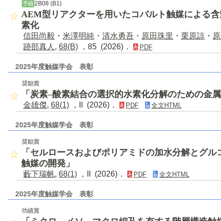
2B08 (B1)
予稿
AEM型リアクターを用いたコバルト触媒による
素化
信田尚毅
・
米澤明純
・
清水勇吾
・
原田珠里
・
栗原諒
・
原
跡部真人
,
68(B)
，85 (2026)．
PDF
2025年度触媒学会 表彰
奨励賞
「炭素–酸素結合の選択的水素化分解のための金属
金雄傑
,
68(1)
，II (2026)．
PDF
全文HTML
2025年度触媒学会 表彰
奨励賞
「セルロースおよびポリアミドの加水分解とグル
触媒の開発」
藪下瑞帆
,
68(1)
，II (2026)．
PDF
全文HTML
2025年度触媒学会 表彰
功績賞