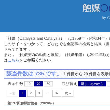
「触媒（Catalysts and Catalysis）」は1959年（昭
このサイトをつかって，どなたでも全記事の検索と結果（書
ドもできます．
また，「触媒技術の動向と展望」（触媒年鑑）も2021年
は
こちら
をご参照ください．
該当件数は 735 です。
1 件目から 20 件目を表
表示件数
並び替え
10
20
30
新しいものから
« 前
1
2
3
...
37
次 »
第137回触媒討論会（2026年）