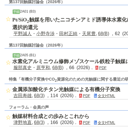
第137回触媒討論会（2026年）
2A01 (B3)
予稿
Pt/SiO
触媒を用いたニコチンアミド誘導体水素化
2
選択的還元
平野誠人
・
小野寺渉
・
田村正純
・
天尾豊
,
68(B)
，62 (2
第137回触媒討論会（2026年）
2A05 (B1)
予稿
水素化アルミニウム修飾メゾスケール鉄粒子触媒
服部真史
・
原亨和
,
68(B)
，66 (2026)．
PDF
特集「有機分子変換やCO
資源化のための光触媒に関する最近の
2
金属添加酸化チタン光触媒による有機分子変換
吉田寿雄
,
68(3)
，114 (2026)．
PDF
全文HTML
フォーラム・会員の声
触媒材料合成との歩みとこれから
津野地直
,
68(3)
，166 (2026)．
PDF
全文HTML