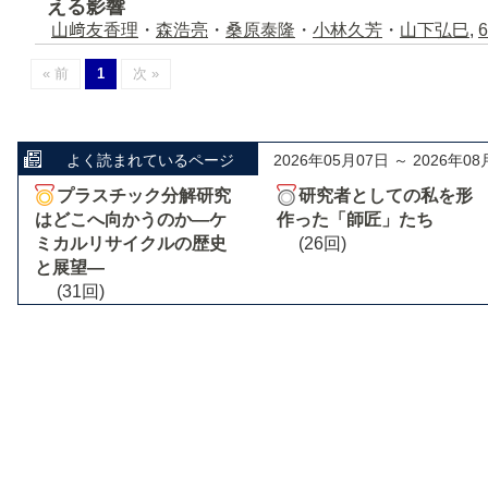
える影響
山﨑友香理
・
森浩亮
・
桑原泰隆
・
小林久芳
・
山下弘巳
,
6
« 前
1
次 »
よく読まれているページ
2026年05月07日 ～ 2026年08
プラスチック分解研究
研究者としての私を形
はどこへ向かうのか―ケ
作った「師匠」たち
ミカルリサイクルの歴史
(26回)
と展望―
(31回)