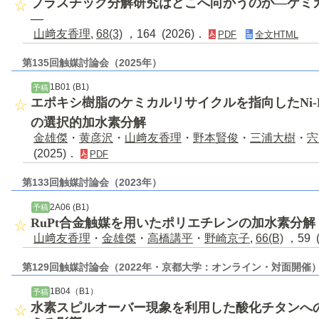
プラスチック分解研究はどこへ向かうのか―ケミ
―
山﨑友香理
,
68(3)
，164 (2026)．
PDF
全文HTML
第135回触媒討論会（2025年）
1B01 (B1)
予稿
エポキシ樹脂のケミカルリサイクルを指向したNi-Pd
の選択的加水素分解
金雄傑
・
黄彦沢
・
山﨑友香理
・
野本賢俊
・
三浦大樹
・
宍
(2025)．
PDF
第133回触媒討論会（2023年）
2A06 (B1)
予稿
RuPt合金触媒を用いたポリエチレンの加水素分解
山﨑友香理
・
金雄傑
・
高橋講平
・
野崎京子
,
66(B)
，59 
第129回触媒討論会（2022年・京都大学：オンライン・対面開催
1B04（B1）
予稿
水素スピルオーバー現象を利用した酸化チタンへ