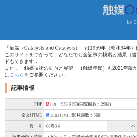
「触媒（Catalysts and Catalysis）」は1959年（昭
このサイトをつかって，どなたでも全記事の検索と結果（書
ドもできます．
また，「触媒技術の動向と展望」（触媒年鑑）も2021年
は
こちら
をご参照ください．
記事情報
PDF
936.6 KB(閲覧回数：29回)
PDF
全文HTML
(閲覧回数：3回)
全文HTML
巻・号
68巻3号
ペ
記事分類・特集
トピックス：有機分子変換やCO
資源化のため