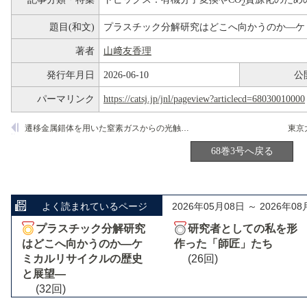
2
題目(和文)
プラスチック分解研究はどこへ向かうのか―ケ
著者
山﨑友香理
発行年月日
2026-06-10
公
パーマリンク
https://catsj.jp/jnl/pageview?articlecd=68030010000
遷移金属錯体を用いた窒素ガスからの光触媒的アンモニア生成反応の開発
68巻3号へ戻る
よく読まれているページ
2026年05月08日 ～ 2026年08
プラスチック分解研究
研究者としての私を形
はどこへ向かうのか―ケ
作った「師匠」たち
ミカルリサイクルの歴史
(26回)
と展望―
(32回)