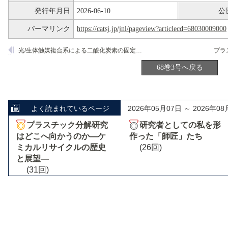
発行年月日
2026-06-10
公
パーマリンク
https://catsj.jp/jnl/pageview?articlecd=68030009000
光/生体触媒複合系による二酸化炭素の固定に基づく付加価値物質への変換
68巻3号へ戻る
よく読まれているページ
2026年05月07日 ～ 2026年08
プラスチック分解研究
研究者としての私を形
はどこへ向かうのか―ケ
作った「師匠」たち
ミカルリサイクルの歴史
(26回)
と展望―
(31回)