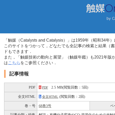
「触媒（Catalysts and Catalysis）」は1959年（昭
このサイトをつかって，どなたでも全記事の検索と結果（書
ドもできます．
また，「触媒技術の動向と展望」（触媒年鑑）も2021年
は
こちら
をご参照ください．
記事情報
PDF
2.5 MB(閲覧回数：5回)
PDF
全文HTML
(閲覧回数：2回)
全文HTML
巻・号
68巻3号
ペ
記事分類・特集
解説：有機分子変換やCO
資源化のための光触