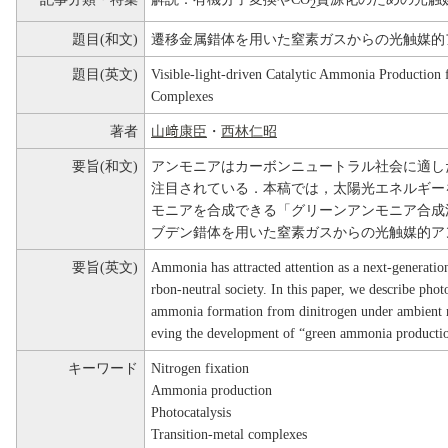
2
題目(和文)
遷移金属錯体を用いた窒素ガスからの光触媒的
題目(英文)
Visible-light-driven Catalytic Ammonia Production 
Complexes
著者
山﨑康臣
・
西林仁昭
要旨(和文)
アンモニアはカーボンニュートラル社会に適し
注目されている．本稿では，太陽光エネルギー
モニアを合成できる「グリーンアンモニア合成
ブデン錯体を用いた窒素ガスからの光触媒的ア
要旨(英文)
Ammonia has attracted attention as a next-generation
rbon-neutral society. In this paper, we describe photo
ammonia formation from dinitrogen under ambient re
eving the development of “green ammonia producti
キーワード
Nitrogen fixation
Ammonia production
Photocatalysis
Transition-metal complexes