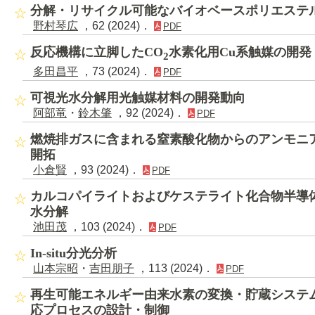
分解・リサイクル可能なバイオベースポリエステ
野村琴広
，62 (2024)．
PDF
反応機構に立脚したCO
水素化用Cu系触媒の開発
2
多田昌平
，73 (2024)．
PDF
可視光水分解用光触媒材料の開発動向
阿部竜
・
鈴木肇
，92 (2024)．
PDF
燃焼排ガスに含まれる窒素酸化物からのアンモニ
開拓
小倉賢
，93 (2024)．
PDF
カルコパイライトおよびケステライト化合物半導
水分解
池田茂
，103 (2024)．
PDF
In-situ分光分析
山本宗昭
・
吉田朋子
，113 (2024)．
PDF
再生可能エネルギー由来水素の変換・貯蔵システ
応プロセスの設計・制御