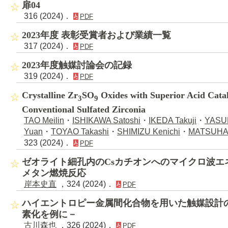
扉04
316 (2024)．
PDF
2023年度 表彰受賞者および業績一覧
317 (2024)．
PDF
2023年度触媒討論会の記録
319 (2024)．
PDF
Crystalline Zr
SO
Oxides with Superior Acid Catal
3
9
Conventional Sulfated Zirconia
TAO Meilin
・
ISHIKAWA Satoshi
・
IKEDA Takuji
・
YASU
Yuan
・
TOYAO Takashi
・
SHIMIZU Kenichi
・
MATSUHAS
323 (2024)．
PDF
ゼオライト細孔内のCsカチオンへのマイクロ波エ
メタン燃焼反応
岸本史直
，324 (2024)．
PDF
ハイエントロピー金属間化合物を用いた触媒設計
素化を例に－
古川森也
，326 (2024)．
PDF