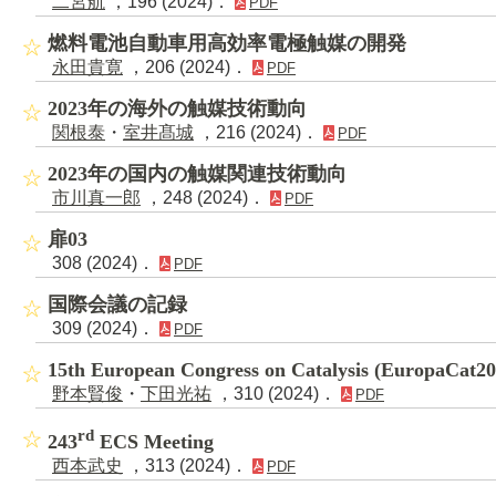
二宮航
，196 (2024)．
PDF
燃料電池自動車用高効率電極触媒の開発
永田貴寛
，206 (2024)．
PDF
2023年の海外の触媒技術動向
関根泰
・
室井髙城
，216 (2024)．
PDF
2023年の国内の触媒関連技術動向
市川真一郎
，248 (2024)．
PDF
扉03
308 (2024)．
PDF
国際会議の記録
309 (2024)．
PDF
15th European Congress on Catalysis (EuropaC
野本賢俊
・
下田光祐
，310 (2024)．
PDF
rd
243
ECS Meeting
西本武史
，313 (2024)．
PDF