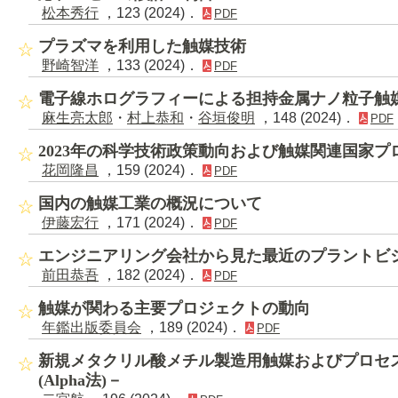
松本秀行
，123 (2024)．
PDF
プラズマを利用した触媒技術
野崎智洋
，133 (2024)．
PDF
電子線ホログラフィーによる担持金属ナノ粒子触
麻生亮太郎
・
村上恭和
・
谷垣俊明
，148 (2024)．
PDF
2023年の科学技術政策動向および触媒関連国家プ
花岡隆昌
，159 (2024)．
PDF
国内の触媒工業の概況について
伊藤宏行
，171 (2024)．
PDF
エンジニアリング会社から見た最近のプラントビ
前田恭吾
，182 (2024)．
PDF
触媒が関わる主要プロジェクトの動向
年鑑出版委員会
，189 (2024)．
PDF
新規メタクリル酸メチル製造用触媒およびプロセ
(Alpha法)－