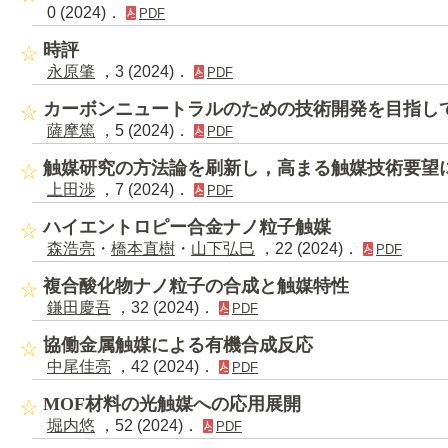
0 (2024)．
PDF
時評
永原肇
，3 (2024)．
PDF
カーボンニュートラルのための技術開発を目指し
薩摩篤
，5 (2024)．
PDF
触媒研究の方法論を刷新し，高まる触媒技術要望
上田渉
，7 (2024)．
PDF
ハイエントロピー合金ナノ粒子触媒
森浩亮
・
橋本直樹
・
山下弘巳
，22 (2024)．
PDF
複合酸化物ナノ粒子の合成と触媒特性
鎌田慶吾
，32 (2024)．
PDF
協働金属触媒による有機合成反応
中尾佳亮
，42 (2024)．
PDF
MOF材料の光触媒への応用展開
堀内悠
，52 (2024)．
PDF