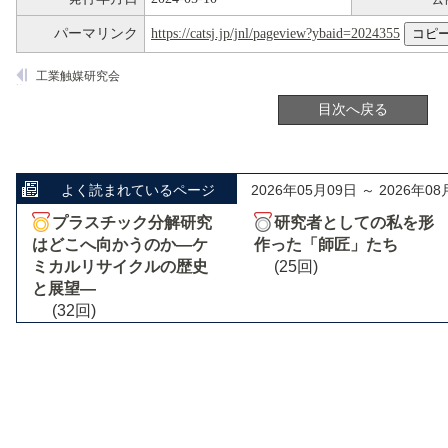
パーマリンク
https://catsj.jp/jnl/pageview?ybaid=2024355
工業触媒研究会
目次へ戻る
よく読まれているページ
2026年05月09日 ～ 2026年08
プラスチック分解研究
研究者としての私を形
はどこへ向かうのか―ケ
作った「師匠」たち
ミカルリサイクルの歴史
(25回)
と展望―
(32回)