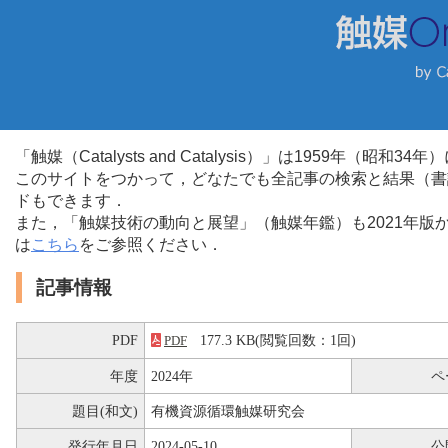
「触媒（Catalysts and Catalysis）」は1959年（昭
このサイトをつかって，どなたでも全記事の検索と結果（書
ドもできます．
また，「触媒技術の動向と展望」（触媒年鑑）も2021年
は
こちら
をご参照ください．
記事情報
PDF
177.3 KB(閲覧回数：1回)
PDF
年度
2024年
ペ
題目(和文)
有機資源循環触媒研究会
発行年月日
2024-05-10
公