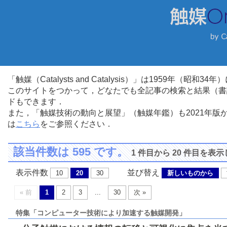
「触媒（Catalysts and Catalysis）」は1959年（昭
このサイトをつかって，どなたでも全記事の検索と結果（書
ドもできます．
また，「触媒技術の動向と展望」（触媒年鑑）も2021年
は
こちら
をご参照ください．
該当件数は 595 です。
1 件目から 20 件目を表
表示件数
並び替え
10
20
30
新しいものから
« 前
1
2
3
...
30
次 »
特集「コンピューター技術により加速する触媒開発」