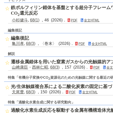
鉄ポルフィリン錯体を基盤とする超分子フレーム
CO
還元反応
2
小杉健斗
,
68(1)
，46 (2026)．
PDF
全文HTML
編集後記
編集後記
亀川孝
,
68(3)
，〈巻末〉 (2026)．
PDF
全文HTML
解説
遷移金属錯体を用いた窒素ガスからの光触媒的ア
山﨑康臣
・
西林仁昭
,
68(3)
，157 (2026)．
PDF
全文
特集「有機分子変換やCO
資源化のための光触媒に関する最近の
2
光/生体触媒複合系による二酸化炭素の固定に基
天尾豊
,
68(3)
，150 (2026)．
PDF
全文HTML
特集「過酸化水素合成に関する研究動向」
過酸化水素生成反応を駆動する金属有機構造体光