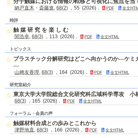
分子触媒における情報の転移と可視化に焦点を当
納戸直木
・
斎藤進
,
68(2)
，55 (2026)．
PDF
全文HTM
時評
触 媒 研 究 を 楽 し む
関浩幸
,
68(3)
，113 (2026)．
PDF
全文HTML
トピックス
プラスチック分解研究はどこへ向かうのか―ケミ
―
山﨑友香理
,
68(3)
，164 (2026)．
PDF
全文HTML
研究室紹介
東京大学大学院総合文化研究科広域科学専攻 小
68(3)
，165 (2026)．
PDF
全文HTML
フォーラム・会員の声
触媒材料合成との歩みとこれから
津野地直
,
68(3)
，166 (2026)．
PDF
全文HTML