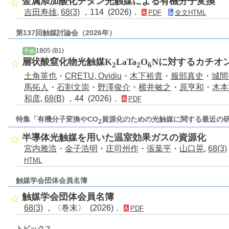
金属添加酸化チタン光触媒による有機分子変換
吉田寿雄
,
68(3)
，114 (2026)．
PDF
全文HTML
第137回触媒討論会（2026年）
1B05 (B1)
予稿
層状酸窒化物光触媒K
LaTa
O
Nに対するカチオ
2
2
6
土角英也
・
CRETU, Ovidiu
・
木下裕貴
・
服部真史
・
城間
馬拓人
・
石割文崇
・
野澤俊介
・
横井敏之
・
原亨和
・
木本
和彦
,
68(B)
，44 (2026)．
PDF
特集「有機分子変換やCO
資源化のための光触媒に関する最近の
2
半導体光触媒を用いた温室効果ガスの資源化
宮内雅浩
・
金子浩明
・
庄司州作
・
張葉平
・
山口晃
,
68(3)
HTML
触媒学会団体会員名簿
触媒学会団体会員名簿
68(3)
，〈巻末〉 (2026)．
PDF
トピックス