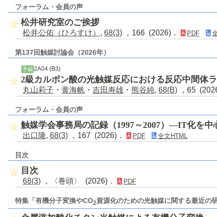
フォーラム・会員の声
松井研究室のご挨拶
松井公佑（ひろすけ）
,
68(3)
，166 (2026)．
PDF
第137回触媒討論会（2026年）
2A04 (B3)
予稿
2級カルボン酸の光触媒反応における反応中間体
丸山莉子
・
黄海帆
・
吉田寿雄
・
熊谷純
,
68(B)
，65 (202
フォーラム・会員の声
触媒学会事務局の記録（1997～2007）―IT化を
出口隆
,
68(3)
，167 (2026)．
PDF
全文HTML
目次
目次
68(3)
，〈巻頭〉 (2026)．
PDF
特集「有機分子変換やCO
資源化のための光触媒に関する最近の
2