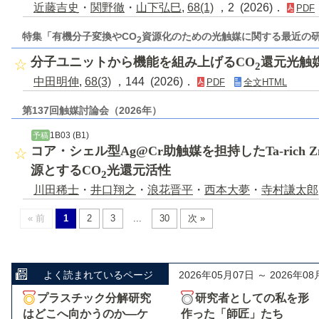
近藤吉史
・
関野徹
・
山下弘巳
,
68(1)
，2 (2026)．
PDF
特集「有機分子変換やCO
資源化のための光触媒に関する最近の
2
分子ユニットから機能を組み上げるCO
還元光触
2
中田明伸
,
68(3)
，144 (2026)．
PDF
全文HTML
第137回触媒討論会（2026年）
1B03 (B1)
予稿
コア・シェル型Ag@Cr助触媒を担持したTa-rich Zn
源とするCO
光還元活性
2
川田稀士
・
井口翔之
・
浪花晋平
・
西本大夢
・
寺村謙太郎
« 前
1
2
3
...
30
次 »
よく読まれているページ
2026年05月07日 ～ 2026年08
プラスチック分解研究
研究者としての私を形
はどこへ向かうのか―ケ
作った「師匠」たち