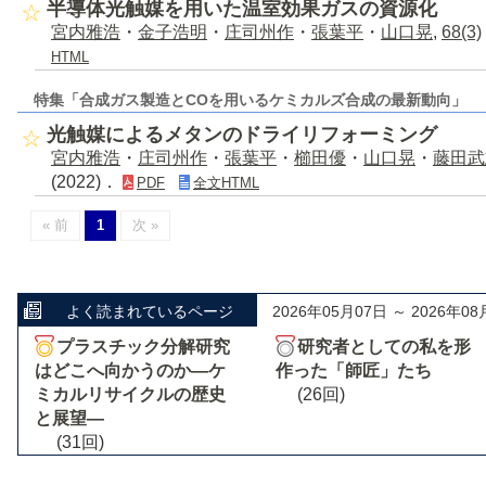
半導体光触媒を用いた温室効果ガスの資源化
宮内雅浩
・
金子浩明
・
庄司州作
・
張葉平
・
山口晃
,
68(3)
HTML
特集「合成ガス製造とCOを用いるケミカルズ合成の最新動向」
光触媒によるメタンのドライリフォーミング
宮内雅浩
・
庄司州作
・
張葉平
・
櫛田優
・
山口晃
・
藤田武
(2022)．
PDF
全文HTML
« 前
1
次 »
よく読まれているページ
2026年05月07日 ～ 2026年08
プラスチック分解研究
研究者としての私を形
はどこへ向かうのか―ケ
作った「師匠」たち
ミカルリサイクルの歴史
(26回)
と展望―
(31回)