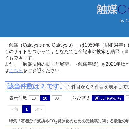
「触媒（Catalysts and Catalysis）」は1959年（昭
このサイトをつかって，どなたでも全記事の検索と結果（書
ドもできます．
また，「触媒技術の動向と展望」（触媒年鑑）も2021年
は
こちら
をご参照ください．
該当件数は 2 です。
1 件目から 2 件目を表示し
表示件数
並び替え
10
20
30
新しいものから
« 前
1
次 »
特集「有機分子変換やCO
資源化のための光触媒に関する最近の
2