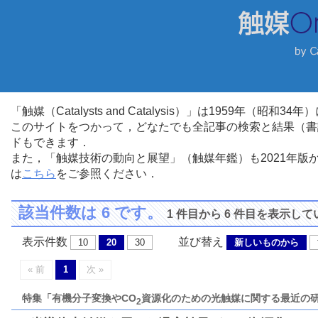
「触媒（Catalysts and Catalysis）」は1959年（昭
このサイトをつかって，どなたでも全記事の検索と結果（書
ドもできます．
また，「触媒技術の動向と展望」（触媒年鑑）も2021年
は
こちら
をご参照ください．
該当件数は 6 です。
1 件目から 6 件目を表示し
表示件数
並び替え
10
20
30
新しいものから
« 前
1
次 »
特集「有機分子変換やCO
資源化のための光触媒に関する最近の
2