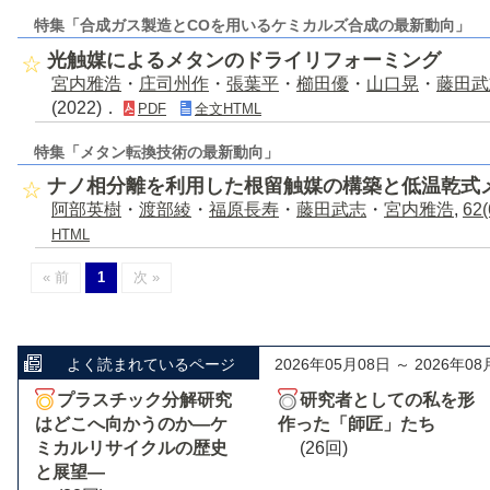
特集「合成ガス製造とCOを用いるケミカルズ合成の最新動向」
光触媒によるメタンのドライリフォーミング
宮内雅浩
・
庄司州作
・
張葉平
・
櫛田優
・
山口晃
・
藤田武
(2022)．
PDF
全文HTML
特集「メタン転換技術の最新動向」
ナノ相分離を利用した根留触媒の構築と低温乾式
阿部英樹
・
渡部綾
・
福原長寿
・
藤田武志
・
宮内雅浩
,
62(
HTML
« 前
1
次 »
よく読まれているページ
2026年05月08日 ～ 2026年08
プラスチック分解研究
研究者としての私を形
はどこへ向かうのか―ケ
作った「師匠」たち
ミカルリサイクルの歴史
(26回)
と展望―