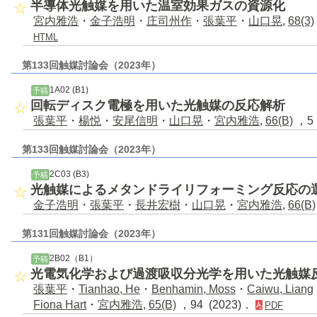
半導体光触媒を用いた温室効果ガスの資源化
宮内雅浩
・
金子浩明
・
庄司州作
・
張葉平
・
山口晃
,
68(3)
HTML
第133回触媒討論会（2023年）
1A02 (B1)
予稿
回転ディスク電極を用いた光触媒の反応解析
張葉平
・
楊悦
・
安尾信明
・
山口晃
・
宮内雅浩
,
66(B)
，5 
第133回触媒討論会（2023年）
2C03 (B3)
予稿
光触媒によるメタンドライリフォーミング反応の
金子浩明
・
張葉平
・
長井宏樹
・
山口晃
・
宮内雅浩
,
66(B)
第131回触媒討論会（2023年）
2B02（B1）
予稿
光電気化学および過渡吸収分光学を用いた光触媒
張葉平
・
Tianhao, He
・
Benhamin, Moss
・
Caiwu, Liang
Fiona Hart
・
宮内雅浩
,
65(B)
，94 (2023)．
PDF