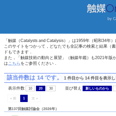
「触媒（Catalysts and Catalysis）」は1959年（昭
このサイトをつかって，どなたでも全記事の検索と結果（書
ドもできます．
また，「触媒技術の動向と展望」（触媒年鑑）も2021年
は
こちら
をご参照ください．
該当件数は 14 です。
1 件目から 14 件目を表示
表示件数
並び替え
10
20
30
新しいものから
« 前
1
次 »
第137回触媒討論会（2026年）