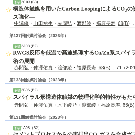
2C03 (B3)
予稿
構造体触媒を用いたCarbon LoopingによるCO
の
2
ス強化―
中澤優
・
山田祐生
・
赤間弘
・
渡部綾
・
福原長寿
,
68(B)
，
第137回触媒討論会（2026年）
2A08 (B2)
予稿
RWGS反応を低温で高速処理するCu/Zn系スパイ
術の展開
赤間弘
・
仲澤佑真
・
渡部綾
・
福原長寿
,
68(B)
，71 (202
第133回触媒討論会（2023年）
2B06 (B2)
予稿
スパイラル形構造体触媒の物理化学的特性がもた
赤間弘
・
仲澤佑真
・
木下綾乃
・
渡部綾
・
福原長寿
,
66(B)
第131回触媒討論会（2023年）
1A08（B2）
予稿
セメントプロセスからの実排出CO
ガスを合成ガ