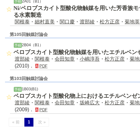
2A01（B1）
予稿
Ni/ペロブスカイト型酸化物触媒を用いた芳香族
る水素製造
関根泰
・
細村直美
・
関口慶
・
渡部綾
・
松方正彦
・
菊地英
第105回触媒討論会
2B04（B1）
予稿
ペロブスカイト型酸化物触媒を用いたエチルベン
渡部綾
・
関根泰
・
会田知章
・
小嶋淳吾
・
松方正彦
・
菊地
(2010)．
PDF
第103回触媒討論会
1B03(B1)
予稿
ペロブスカイト型酸化物上におけるエチルベンゼ
渡部綾
・
関根泰
・
会田知章
・
坂崎広大
・
松方正彦
・
菊地
(2009)．
PDF
« 前
1
次 »