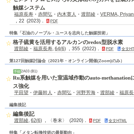
2
触媒システム
福原長寿
・
赤間弘
・
内木寛人
・
渡部綾
・
VERMA, Priyan
，22 (2023)．
PDF
特集「石油のノーブル・ユースを志向した触媒技術」
格子硫黄を活用するアルカンのredox型脱水素
渡部綾
・
福原長寿
,
64(6)
，355 (2022)．
PDF
全文HT
第127回触媒討論会（2021年・オンライン開催(Zoom)のみ）
2A03 (B1)
予稿
Ru系触媒を用いた室温域作動のauto-methanatio
ス強化
平田望
・
伊藤幹人
・
赤間弘
・
河野芳海
・
渡部綾
・
福原長
編集後記
編集後記
渡部綾
,
62(6)
，〈巻末〉 (2020)．
PDF
全文HTML
特集「メタン転換技術の最新動向」