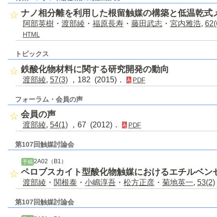
ナノ相分離を利用した根留触媒の構築と低温乾式
阿部英樹
・
渡部綾
・
福原長寿
・
藤田武志
・
宮内雅浩
,
62(
HTML
トピックス
鉄酸化物材料に関する研究開発の動向
渡部綾
,
57(3)
，182 (2015)．
PDF
フォーラム・会員の声
会員の声
渡部綾
,
54(1)
，67 (2012)．
PDF
第107回触媒討論会
2A02（B1）
予稿
ペロブスカイト型酸化物触媒におけるエチルベン
渡部綾
・
関根泰
・
小嶋淳吾
・
松方正彦
・
菊地英一
,
53(2)
第107回触媒討論会