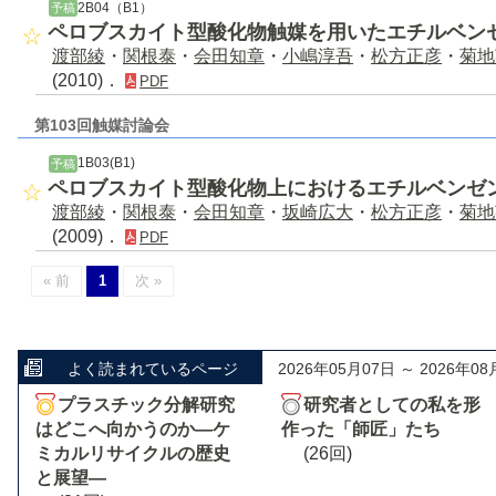
2B04（B1）
予稿
ペロブスカイト型酸化物触媒を用いたエチルベン
渡部綾
・
関根泰
・
会田知章
・
小嶋淳吾
・
松方正彦
・
菊地
(2010)．
PDF
第103回触媒討論会
1B03(B1)
予稿
ペロブスカイト型酸化物上におけるエチルベンゼ
渡部綾
・
関根泰
・
会田知章
・
坂崎広大
・
松方正彦
・
菊地
(2009)．
PDF
« 前
1
次 »
よく読まれているページ
2026年05月07日 ～ 2026年08
プラスチック分解研究
研究者としての私を形
はどこへ向かうのか―ケ
作った「師匠」たち
ミカルリサイクルの歴史
(26回)
と展望―