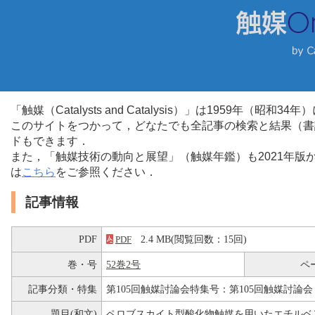
「触媒（Catalysts and Catalysis）」は1959年（昭
このサイトをつかって，どなたでも全記事の検索と結果（書
ドもできます．
また，「触媒技術の動向と展望」（触媒年鑑）も2021年
は
こちら
をご参照ください．
記事情報
PDF
2.4 MB(閲覧回数：15回)
PDF
巻・号
52巻2号
ペ
記事分類・特集
第105回触媒討論会特集号：第105回触媒討論会
題目(和文)
ペロブスカイト型酸化物触媒を用いたエチルベ