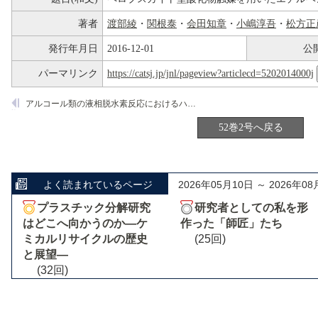
著者
渡部綾
・
関根泰
・
会田知章
・
小嶋淳吾
・
松方正
発行年月日
2016-12-01
公
パーマリンク
https://catsj.jp/jnl/pageview?articlecd=5202014000j
アルコール類の液相脱水素反応におけるハイドロタルサイト固定化銅ナノ粒子触媒の開発
52巻2号へ戻る
よく読まれているページ
2026年05月10日 ～ 2026年08
プラスチック分解研究
研究者としての私を形
はどこへ向かうのか―ケ
作った「師匠」たち
ミカルリサイクルの歴史
(25回)
と展望―
(32回)