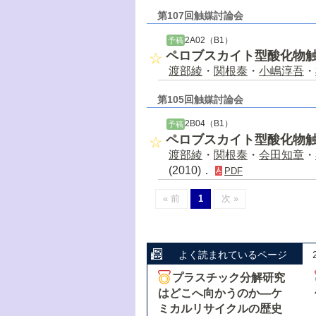
第107回触媒討論会
2A02（B1）
予稿
ペロブスカイト型酸化物
渡部綾
・
関根泰
・
小嶋淳吾
・
第105回触媒討論会
2B04（B1）
予稿
ペロブスカイト型酸化物
渡部綾
・
関根泰
・
会田知章
・
(2010)．
PDF
« 前
1
次 »
よく読まれているページ
プラスチック分解研究
はどこへ向かうのか―ケ
ミカルリサイクルの歴史