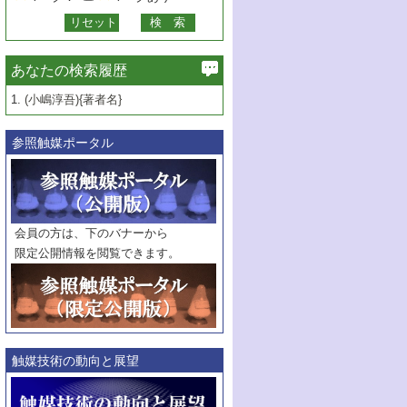
あなたの検索履歴
1.
(小嶋淳吾){著者名}
参照触媒ポータル
会員の方は、下のバナーから
限定公開情報を閲覧できます。
触媒技術の動向と展望