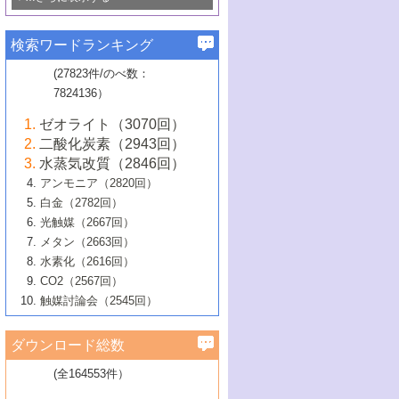
若き触媒の研究者たち～（1）
3号 水処理のための触媒化学
5号 情報学的手法を用いた触媒開発
6号 ヘテロ接合界面
関わる触媒開発動向
B号 第133回触媒討論会（2023年）
6号 窒素とリンの循環のための触媒・機
3号 ナノ粒子・クラスター触媒の最前線
2号 機能性材料の局所構造解析のための
5号 若手による情報発信企画～とびたて
▼58巻（2016年）
4号 光触媒を用いた水分解の最新の研究
6号 カーボンニュートラルに向けた電解
B号 第135回触媒討論会（2025年）
3号 精密高分子合成に関する最近の研究
能性材料
最先端技術
検索ワードランキング
4号 60周年記念企画
若き触媒の研究者たち～（2）
動向
技術
1号 ユニークな構造の高分子を生み出す触
▼57巻（2015年）
動向
B号 第131回触媒討論会（2023年）
3号 無機分離膜材料の開発と触媒反応プ
5号 進化するゼオライト合成技術
6号 石油のノーブル・ユースを志向した
媒技術
(27823件/のべ数：
5号 次世代の触媒プロセスを支えるマイ
B号 第127回触媒討論会（2021年・オン
1号 水素キャリアにかかわる触媒技術の新
4号 バイオマス化成品製造のための触媒
▼56巻（2014年）
ロセスへの適用
触媒技術
7824136）
クロ波
6号 非貴金属系触媒における電気化学的
ライン開催(Zoom)のみ）
2号 リグニンからの化成品製造に向けた触
展開
技術
1号 特殊環境場を利用した材料合成
▼55巻（2013年）
4号 触媒研究における計算科学の利用
酸素還元反応
B号 第129回触媒討論会（2022年・京都
媒技術
6号 メタン転換技術の最新動向
ゼオライト（3070回）
2号 石油精製用触媒の最近の進展
5号 固体触媒による含窒素有機化合物変
2号 光触媒反応機構に関する最新の研究動
1号 高耐久性燃料電池システム用触媒にお
大学：オンライン・対面開催）
▼54巻（2012年）
5号 水素のふるまいを解き明かす最先端
B号 第121回触媒討論会（2018年・東京
3号 触媒研究の最先端～とびたて若き研究
二酸化炭素（2943回）
B号 第125回触媒討論会（2020年・工学
換の最前線
3号 固体酸化物形燃料電池（SOFC）におけ
向
ける新展開
研究
大学）
1号 規則性多孔体の利用技術における最近
▼53巻（2011年）
者たち～（1）
水蒸気改質（2846回）
院大学）
るアノード触媒上での燃料直接改質技術
6号 貴金属使用量低減に向けた自動車排
3号 固体高分子形燃料電池カソード触媒の
2号 リビングラジカル重合の最近の動向
6号 低級アルカンの有効利用のための触
の進歩
アンモニア（2820回）
4号 触媒研究の最先端～とびたて若き研究
1号 金属学から見る合金触媒の新展開
▼52巻（2010年）
ガス浄化触媒の開発
4号 コアシェル構造の制御による触媒機能
開発動向
媒技術
白金（2782回）
3号 天然ガスの化学工業的展開に関する触
2号 第109回触媒討論会
者たち～（2）
2号 第107回触媒討論会
の向上
1号 触媒の劣化対策と長寿命触媒開発
B号 第123回触媒討論会（2019年・大阪
▼51巻（2009年）
4号 人工光合成に向けた近年のアプローチ
光触媒（2667回）
媒技術
B号 第119回触媒討論会（2017年・首都
3号 貴金属低減技術の最新動向
5号 触媒研究の最先端～とびたて若き研究
市立大学）
3号 触媒のその場観察法の進歩（１）
5号 工業触媒およびその周辺技術の最近の
2号 第105回触媒討論会
1号 炭素材料－熱い注目を集める材料－
▼50巻（2008年）
メタン（2663回）
大学東京）
5号 未利用熱エネルギーの有効活用に貢献
4号 貴金属触媒の精密構造制御とその活用
者たち～（3）
4号 貴金属代替技術の最新動向
進歩
水素化（2616回）
4号 触媒のその場観察法の進歩（２）
3号 ナノ構造が拓く新機能
する触媒技術
2号 第103回触媒討論会
1号 触媒化学と学会のこの10年，半世紀，
▼49巻（2007年）
5号 バイオマス化成品製造のための固体触
6号 イオニクス材料と燃料電池・電解合成
5号 光触媒による物質変換反応の新展開
CO2（2567回）
6号 ナノシート
5号 不活性結合の触媒的活性化による有機
そして未来
4号 活性サイトおよびその環境の精密な設
6号 ポリオキソメタレート
3号 環境浄化用光触媒の現状と課題
媒の開発
1号 含フッ素化合物の合成と触媒
▼48巻（2006年）
の最新の研究動向
触媒討論会（2545回）
6号 グラフェン
合成
B号 第115回触媒討論会（2015年・成蹊大
計による触媒の高機能化
2号 第101回触媒討論会
B号 第113回触媒討論会（2014年・ロワジ
4号 水素社会の実現に向けた水素製造・貯
6号 ナノ空間─吸着状態解析から新機能開拓
2号 第99回触媒討論会
B号 第117回触媒討論会（2016年・大阪府
1号 固体酸触媒の最近の進歩
▼47巻（2005年）
学）
7号 水素を利用する化成品合成の新潮流
6号 新しい固体酸触媒技術
5号 触媒を有効に使うための技術
ールホテル豊橋）
蔵技術の進歩
まで─
3号 メソポーラス物質の新展開
立大学）
3号 実用的ファインケミカル合成プロセス
ダウンロード総数
2号 第97回触媒討論会
1号 最近の触媒担体とその効果
▼46巻（2004年）
7号 ゼオライト合成における最近の進歩
6号 第106回触媒討論会
5号 CO
が関わる触媒・材料
B号 第111回触媒討論会（2013年・関西大
4号 錯体を利用したユニークな表面構造の
を実現する触媒
2
3号 リビング重合触媒の最近の展開
2号 第95回触媒討論会
(全164553件）
1号 部分酸化反応触媒の最前線
▼45巻（2003年）
学）
構築と機能
7号 有機分子触媒による精密有機合成
4号 バイオマス活用のための技術開発
6号 第104回触媒討論会
4号 今後の液体燃料を支える触媒技術
3号 化成品を合成するゼオライト触媒
2号 第93回触媒討論会