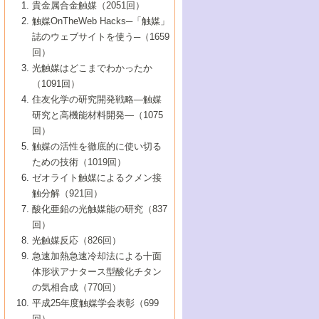
1号 なぜこの触媒が良いのか？
▼44巻（2002年）
貴金属合金触媒（2051回）
5号 若手会員による触媒研究の未来展望1：
8号 高機能化ポリオレフィンに向けた重合
5号 こんな物質，あんな物質―新たな触媒
7号 持続可能社会実現のための触媒および
5号 水素製造・貯蔵のための触媒技術の新
4号 水分解用光触媒材料
3号 特殊エネルギー場の触媒反応
触媒OnTheWeb Hacks─「触媒」
企業編
2号 第91回触媒討論会
触媒の最近の進展
1号 高次制御された触媒の化学
▼43巻（2001年）
の可能性―
触媒関連技術
しい展開
誌のウェブサイトを使う─（1659
5号 時間分解分光の進歩と応用
4号 生体内における金属の触媒作用
6号 第102回触媒討論会
3号 最近の自動車排ガス処理技術
2号 第89回触媒討論会
1号 グリーンケミストリーと触媒
▼42巻（2000年）
6号 第100回触媒討論会
8号 未来を拓く金属錯体
回）
6号 第98回触媒討論会
6号 第96回触媒討論会
5号 ファインケミカルズの展開に寄与する
7号 触媒・化学反応における計算化学の進
4号 触媒研究の現状と将来─第90回触媒討論
3号 触媒を利用した電気化学の新展開
2号 第87回触媒討論会特集号
1号 触媒反応工学の明日を拓く
▼41巻（1999年）
7号 『結晶の化学』を活かした触媒研究
光触媒はどこまでわかったか
7号 基礎化学品製造の触媒技術
触媒
歩
会Aから
7号 未来型金属錯体触媒開発への展望
4号 ナノ材料の調製と機能化
（1091回）
3号 生体触媒とバイオプロセス
2号 第85回触媒討論会
8号 イオン液体の応用
1号 孔、穴、あな?-特異な空間とその利用-
▼40巻（1998年）
8号 多機能型リアクター
6号 第94回触媒討論会
8号 若手研究者による触媒研究の未来展望
5号 基礎化学品製造の触媒技術
8号 超臨界流体を用いた化学プロセスの新
住友化学の研究開発戦略―触媒
5号 こんな触媒が欲しい
4号 水素製造・利用の触媒化学
3号 反応ダイナミクス
2号 第83回触媒討論会
1号 創立40周年記念・触媒化学この10年の
▼39巻（1997年）
2：大学・研究所編
展開
研究と高機能材料開発―（1075
7号 サブナノレベルでみた新しい表面現象
6号 第92回触媒討論会
6号 第90回触媒討論会
5号 触媒研究における新しい切り口：コン
進展と21世紀への提言/創立40周年記念・触
4号 超臨界流体の触媒反応への応用
3号 均一系触媒反応最前線
1号 均一系と不均一系触媒反応-その特徴と
回）
▼38巻（1996年）
8号 オレフィン重合触媒の新たな展
7号 基礎化学品製造の触媒技術
ビナトリアルケミストリー
媒学会この10年の歩みとこれから/創立40周
7号 触媒研究と学術雑誌/情報
5号 触媒のおもしろさをどのように伝える
接点
触媒の活性を徹底的に使い切る
4号 実用炭素材料の新展開
1号 触媒の構造と触媒作用/C1化学を中心と
▼37巻（1995年）
年記念・記録は語る
8号 資源の循環と触媒技術
6号 第88回触媒討論会特集号
か
ための技術（1019回）
8号 若い世代からみた触媒化学の現状と未
2号 第79回触媒討論会
5号 研究の方法論を考える
する21世紀への触媒
1号 ファインケミカルズと固体触媒
▼36巻（1994年）
2号 第81回触媒討論会
ゼオライト触媒によるクメン接
来
7号 企業における触媒研究のブレークスル
6号 第86回触媒討論会
3号 最新NO除去触媒の実用化研究
6号 第84回触媒討論会
2号 第77回触媒討論会
2号 第75回触媒討論会
触分解（921回）
1号 電気化学と触媒
▼35巻（1993年）
ー
3号 計算機触媒化学へのさそい
7号 水素化精製触媒の新しい展開
4号 新しい反応場を目指した触媒調製
7号 機能性金属材料と触媒
3号 オリンピックメダル:金・銀・銅はどん
酸化亜鉛の光触媒能の研究（837
3号 希土類を利用した触媒
2号 第73回触媒討論会
8号 この材料を触媒として使ってみません
4号 触媒劣化の制御と予測
1号 工業触媒開発マニュアル―探索から工
▼34巻（1992年）
8号 新しい反応性と機能性を目指した金属
な触媒作用を示すか
回）
5号 反応・分離技術の新しい展開
8号 触媒研究へのNMRの応用と展望
か？
業化まで
4号 触媒とリサイクル
3号 C4化学の展開
5号 最新の実用プロセスと触媒
クラスタ-化学
1号 インパクトを与えたこの研究
▼33巻（1991年）
光触媒反応（826回）
4号 触媒作用における機能の複合化
6号 第80回触媒討論会
2号 第71回触媒討論会
5号 エネルギー変換触媒
4号 《通常号》
6号 第82回触媒討論会
急速加熱急速冷却法による十面
2号 第69回触媒討論会
1号 触媒プロセス開発マニュアル―探索か
▼32巻（1990年）
5号 未来を拓け！若手研究者
7号 無機―有機ハイブリッド材料の新展開
3号 研究開発のうらおもて―着想と展開
体形状アナタース型酸化チタン
6号 第76回触媒討論会
5号 《通常号》
ら工業化まで，知っておきたいこと PartII
7号 ナノ構造体の化学
3号 ケミカルズ合成触媒―新しい展開と応
1号 21世紀に向けて触媒研究の飛躍をめざ
▼31巻（1989年）
6号 第78回触媒討論会
8号 AFMでみる世界
の気相合成（770回）
4号 触媒劣化と寿命の予測
7号 表面吸着相の新しい展開
用
6号 第74回触媒討論会
2号 第67回触媒討論会
8号 あの反応は今
す―触媒化学の裾野を広げよう
1号 情報科学と反応設計・材料設計
▼30巻（1988年）
7号 ダイナミックな領域への触媒研究の展
平成25年度触媒学会表彰（699
5号 環境に優しい触媒
8号 マイクロポーラス・クリスタル触媒の
4号 触媒調製の科学と技術の最前線
7号 半導体光触媒の基礎と広がり
3号 光触媒
2号 第65回触媒討論会
開/C1化学を中心とする21世紀への触媒
回）