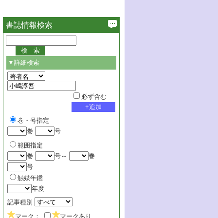
書誌情報検索
▼詳細検索
必ず含む
巻・号指定
巻
号
範囲指定
巻
号～
巻
号
触媒年鑑
年度
記事種別
マーク：
マークあり