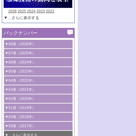
2026
2025
2024
2023
2022
▼…さらに表示する
バックナンバー
▼68巻（2026年）
1号 過酸化水素合成に関する研究動向
▼67巻（2025年）
2号 コンピューター技術により加速する
1号 CO
水素化によるグリーン燃料/グリ
▼66巻（2024年）
2
触媒開発
ーンケミカル製造
1号 低次元ナノ構造を有する触媒材料
▼65巻（2023年）
3号 有機分子変換やCO
資源化のための
2
2号 水素製造のための水分解技術に関す
2号 規制反応場を活用した固体触媒研究
1号 炭素が関わる触媒機能
▼64巻（2022年）
光触媒に関する最近の研究
る最近の研究
の新展開
2号 プラスチックケミカルリサイクルの
1号 合成ガス製造とCOを用いるケミカル
▼63巻（2021年）
B号 第137回触媒討論会（2026年）
3号 オレフィン系樹脂の精密合成に関す
3号 未踏分子変換を目指した酸化触媒プ
ための触媒技術
ズ合成の最新動向
1号 金触媒の新展開
▼62巻（2020年）
る最新技術
ロセスの最前線
3号 非酸化物系金属化合物を基盤とした
2号 化学品合成のための合金触媒開発
2号 ペロブスカイト
1号 触媒設計を拓く欠陥構造のキャラク
▼61巻（2019年）
4号 アルコール類の効率的変換を実現す
4号 シンクロトロン放射光および中性子
触媒材料の開発
3号 CO
の排出削減および有効活用のた
タリゼーション
2
3号 特殊反応場を利用した触媒的分子変
る非貴金属触媒の研究動向
線を利用した触媒解析技術の最先端
1号 物質移動制御に着目した触媒プロセ
▼60巻（2018年）
4号 格子酸素・格子酸素欠陥を利用した
めの触媒技術
換反応
2号 機能化学品製造に資するクリーンな
ス開発
5号 ゼオライトの合成と応用における研
5号 単原子触媒
触媒反応
1号 固体酸触媒の最新の研究動向
▼59巻（2017年）
触媒的酸化反応
4号 若手による情報発信企画～とびたて
4号 多孔質材料を用いた触媒の新展開
究動向
2号 CO
フリー水素サプライチェーンに
2
6号 参照触媒委員会からのお知らせ
5号 生体触媒によるエネルギー変換反応
2号 二酸化炭素からの有用化学品合成
1号 いたるところに，触媒
▼…さらに表示する