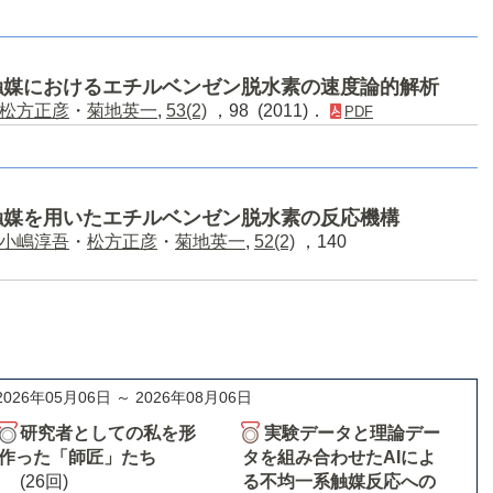
触媒におけるエチルベンゼン脱水素の速度論的解析
松方正彦
・
菊地英一
,
53(2)
，98 (2011)．
PDF
触媒を用いたエチルベンゼン脱水素の反応機構
小嶋淳吾
・
松方正彦
・
菊地英一
,
52(2)
，140
2026年05月06日 ～ 2026年08月06日
研究者としての私を形
実験データと理論デー
作った「師匠」たち
タを組み合わせたAIによ
(26回)
る不均一系触媒反応への