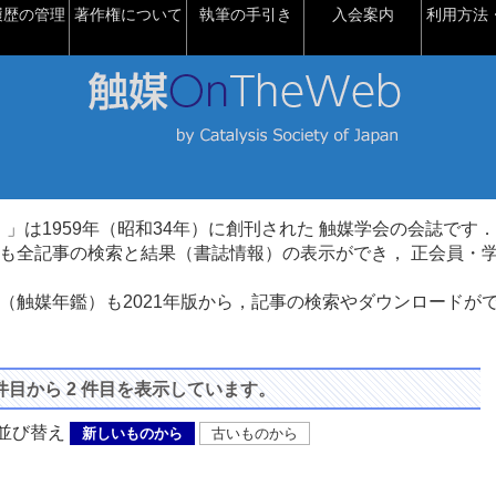
履歴の管理
著作権について
執筆の手引き
入会案内
利用方法・
talysis）」は1959年（昭和34年）に創刊された 触媒学会の会誌です．
も全記事の検索と結果（書誌情報）の表示ができ， 正会員・
（触媒年鑑）も2021年版から，記事の検索やダウンロードが
 件目から 2 件目を表示しています。
び替え
新しいものから
古いものから