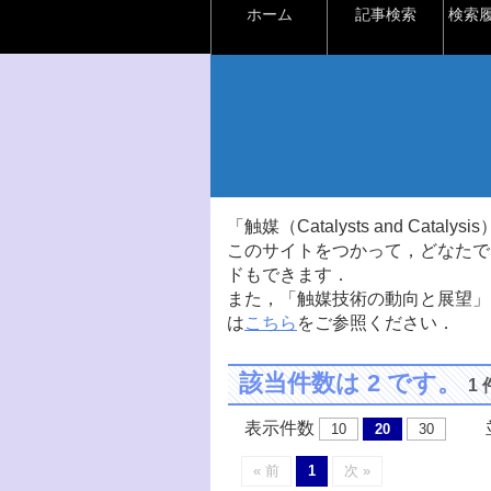
ホーム
記事検索
検索
「触媒（Catalysts and Ca
このサイトをつかって，どなたで
ドもできます．
また，「触媒技術の動向と展望」
は
こちら
をご参照ください．
該当件数は 2 です。
1
表示件数
並
10
20
30
« 前
1
次 »