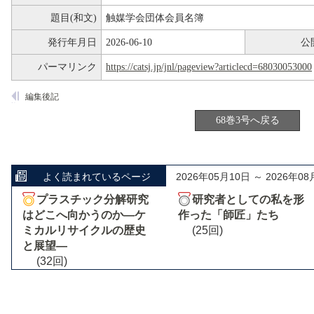
題目(和文)
触媒学会団体会員名簿
発行年月日
2026-06-10
公
パーマリンク
https://catsj.jp/jnl/pageview?articlecd=68030053000
編集後記
68巻3号へ戻る
よく読まれているページ
2026年05月10日 ～ 2026年08
プラスチック分解研究
研究者としての私を形
はどこへ向かうのか―ケ
作った「師匠」たち
ミカルリサイクルの歴史
(25回)
と展望―
(32回)