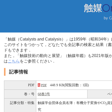
「触媒（Catalysts and Catalysis）」は1959年（昭
このサイトをつかって，どなたでも全記事の検索と結果（書
ドもできます．
また，「触媒技術の動向と展望」（触媒年鑑）も2021年
は
こちら
をご参照ください．
記事情報
PDF
448.9 KB(閲覧回数：1回)
PDF
巻・号
68巻3号
ペ
記事分類・特集
触媒学会団体会員名簿：有機分子変換やCO
資
2
究