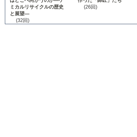
はどこへ向かうのか―ケ
作った「師匠」たち
ミカルリサイクルの歴史
(26回)
と展望―
(32回)