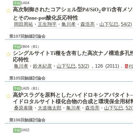
1A04
予稿
高次制御されたコアシェル型Pd/SiO
＠Ti含有メ
2
とそのone-pot酸化反応特性
岡田周祐
・
王生翔平
・
亀川孝
・
森浩亮
・
山下弘巳
,
54(2)
第107回触媒討論会
2B04（B1）
予稿
シングルサイトTi種を含有した高次ナノ構造多孔
応特性
亀川孝
・
鈴木紀彦
・
山下弘巳
,
53(2)
，126 (2011)．
P
第105回触媒討論会
1A05（B1）
予稿
高炉スラグを原料としたハイドロキシアパタイト
イドロタルサイト様化合物の合成と環境保全用材
桑原泰隆
・
大道徹太郎
・
亀川孝
・
森浩亮
・
山下弘巳
,
52(
第106回触媒討論会
2A02
予稿