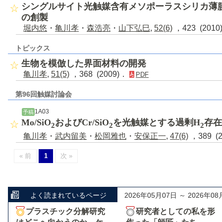
シングルサイト光触媒含有メソポーラスシリカ薄
の創製
堀内悠
・
亀川孝
・
森浩亮
・
山下弘巳
,
52(6)
，423 (201
トピックス
生物を模倣した界面材料の開発
亀川孝
,
51(5)
，368 (2009)．
PDF
第96回触媒討論会
1A03
予稿
Mo/SiO
およびCr/SiO
を光触媒とする過剰H
存在
2
2
2
亀川孝
・
武内留美
・
松岡雅也
・
安保正一
,
47(6)
，389 (
« 前
1
次 »
よく読まれているページ
2026年05月07日 ～ 2026年08
プラスチック分解研究
研究者としての私を形