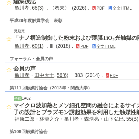
編集後記
亀川孝
,
68(3)
，〈巻末〉 (2026)．
PDF
全文HTML
平成29年度触媒学会 表彰
奨励賞
「ナノ構造制御した粉末および薄膜TiO
光触媒の
2
亀川孝
,
60(1)
，III (2018)．
PDF
全文HTML
フォーラム・会員の声
会員の声
亀川孝
・
田中大士
,
56(6)
，383 (2014)．
PDF
第111回触媒討論会（2013年・関西大学）
1A02
予稿
マイクロ波加熱とメソ細孔空間の融合によるサイ
子の設計とプラズモン誘起効果を利用した触媒性
福康二郎
・
林龍之介
・
亀川孝
・
森浩亮
・
山下弘巳
,
55(B)
第109回触媒討論会