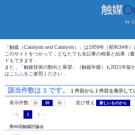
「触媒（Catalysts and Catalysis）」は1959年（昭
このサイトをつかって，どなたでも全記事の検索と結果（書
ドもできます．
また，「触媒技術の動向と展望」（触媒年鑑）も2021年
は
こちら
をご参照ください．
該当件数は 1 です。
1 件目から 1 件目を表示し
表示件数
並び替え
10
20
30
新しいものから
« 前
1
次 »
第96回触媒討論会