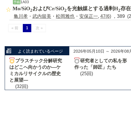
1A03
予稿
Mo/SiO
およびCr/SiO
を光触媒とする過剰H
存在
2
2
2
亀川孝
・
武内留美
・
松岡雅也
・
安保正一
,
47(6)
，389 (
« 前
1
次 »
よく読まれているページ
2026年05月10日 ～ 2026年08
プラスチック分解研究
研究者としての私を形
はどこへ向かうのか―ケ
作った「師匠」たち
ミカルリサイクルの歴史
(25回)
と展望―
(32回)