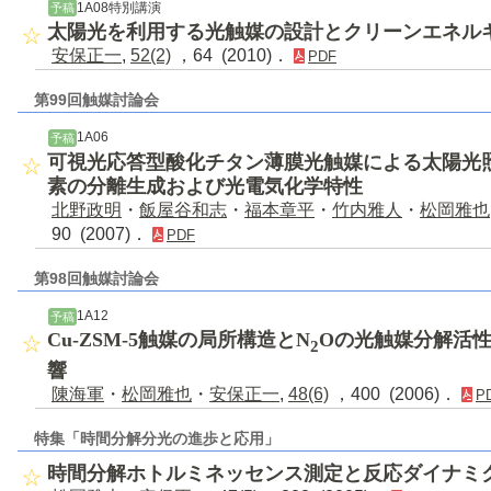
1A08特別講演
予稿
太陽光を利用する光触媒の設計とクリーンエネル
安保正一
,
52(2)
，64 (2010)．
PDF
第99回触媒討論会
1A06
予稿
可視光応答型酸化チタン薄膜光触媒による太陽光
素の分離生成および光電気化学特性
北野政明
・
飯屋谷和志
・
福本章平
・
竹内雅人
・
松岡雅也
90 (2007)．
PDF
第98回触媒討論会
1A12
予稿
Cu-ZSM-5触媒の局所構造とN
Oの光触媒分解活性
2
響
陳海軍
・
松岡雅也
・
安保正一
,
48(6)
，400 (2006)．
P
特集「時間分解分光の進歩と応用」
時間分解ホトルミネッセンス測定と反応ダイナミ