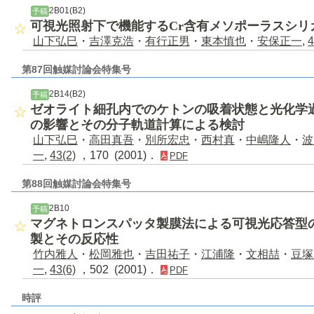
2B01(B2)
予稿
可視光照射下で機能するCr含有メソポーラスシリ
山下弘巳
・
吉澤克浩
・
有行正男
・
東本慎也
・
安保正一
,
4
第87回触媒討論会特集号
2B14(B2)
予稿
ゼオライト細孔内でのケトンの吸着状態と光化学
の影響とその分子軌道計算による検討
山下弘巳
・
高田真吾
・
別所宏忠
・
西村真
・
中嶋隆人
・
波
一
,
43(2)
，170 (2001)．
PDF
第88回触媒討論会特集号
2B10
予稿
マグネトロンスパッタ製膜法による可視光応答型
製とその反応性
竹内雅人
・
松岡雅也
・
吉田祐子
・
江浦隆
・
文相喆
・
豆塚
一
,
43(6)
，502 (2001)．
PDF
時評