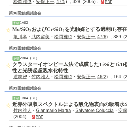
松岡雅也
・
安保正一
,
47(5)
，328 (2005)．
PDF
第96回触媒討論会
1A03
予稿
Mo/SiO
およびCr/SiO
を光触媒とする過剰H
存在
2
2
2
亀川孝
・
武内留美
・
松岡雅也
・
安保正一
,
47(6)
，389 (
第93回触媒討論会
2B04（B1）
予稿
クラスターイオンビーム法で成膜したTi/SiとTi
性と光誘起超親水化特性
道志智
・
竹内雅人
・
松岡雅也
・
安保正一
,
46(2)
，164 (
第93回触媒討論会
1B04（B1）
予稿
近赤外吸収スペクトルによる酸化物表面の吸着水
竹内雅人
・
Gianmario Martra
・
Salvatore Coluccia
・
安
(2004)．
PDF