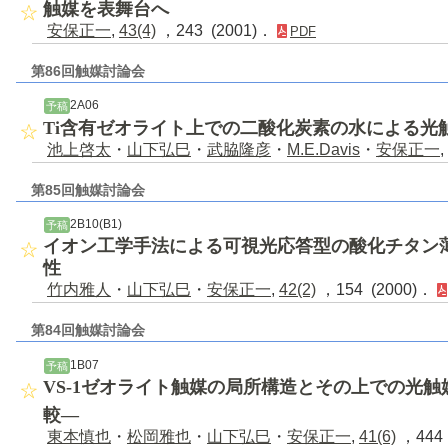
触媒を表舞台へ
安保正一
,
43(4)
，243 (2001)．
PDF
第86回触媒討論会
2A06
予稿
Ti含有ゼオライト上での二酸化炭素の水による光
池上啓太
・
山下弘巳
・
武脇隆彦
・
M.E.Davis
・
安保正一
,
第85回触媒討論会
2B10(B1)
予稿
イオン工学手法による可視光応答型の酸化チタン
性
竹内雅人
・
山下弘巳
・
安保正一
,
42(2)
，154 (2000)．
第84回触媒討論会
1B07
予稿
VS-1ゼオライト触媒の局所構造とその上での光触媒
較―
東本慎也
・
松岡雅也
・
山下弘巳
・
安保正一
,
41(6)
，444 