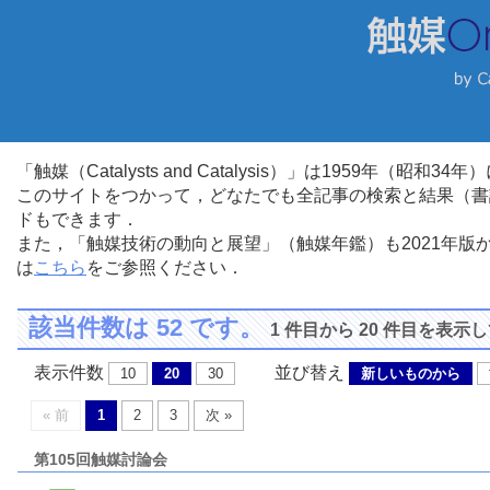
「触媒（Catalysts and Catalysis）」は1959年（昭
このサイトをつかって，どなたでも全記事の検索と結果（書
ドもできます．
また，「触媒技術の動向と展望」（触媒年鑑）も2021年
は
こちら
をご参照ください．
該当件数は 52 です。
1 件目から 20 件目を表示
表示件数
並び替え
10
20
30
新しいものから
« 前
1
2
3
次 »
第105回触媒討論会