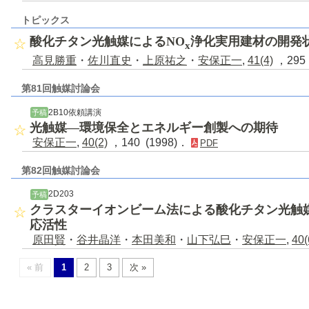
トピックス
酸化チタン光触媒によるNO
浄化実用建材の開発
x
高見勝重
・
佐川直史
・
上原祐之
・
安保正一
,
41(4)
，295 
第81回触媒討論会
2B10依頼講演
予稿
光触媒―環境保全とエネルギー創製への期待
安保正一
,
40(2)
，140 (1998)．
PDF
第82回触媒討論会
2D203
予稿
クラスターイオンビーム法による酸化チタン光触
応活性
原田賢
・
谷井晶洋
・
本田美和
・
山下弘巳
・
安保正一
,
40(
« 前
1
2
3
次 »