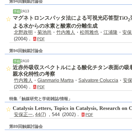
第94回触媒討論会
2A13
予稿
マグネトロンスパッタ法による可視光応答型TiO
2
よる水からの水素と酸素の分離生成
北野政明
・
菊池尚
・
竹内雅人
・
松岡雅也
・
江浦隆
・
安保
(2004)．
PDF
第94回触媒討論会
2A10
予稿
近赤外吸収スペクトルによる酸化チタン表面の吸
親水化特性の考察
竹内雅人
・
Gianmario Martra
・
Salvatore Coluccia
・
安
(2004)．
PDF
特集「触媒研究と学術雑誌/情報」
Catalysis Letters, Topics in Catalysis, Research on
安保正一
,
44(7)
，544 (2002)．
PDF
第89回触媒討論会