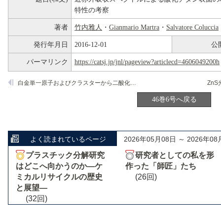
特性の考察
著者
竹内雅人
・
Gianmario Martra
・
Salvatore Coluccia
発行年月日
2016-12-01
公
パーマリンク
https://catsj.jp/jnl/pageview?articlecd=4606049200h
白金単一原子およびクラスターから二酸化チタンへの電荷移動のケルビン力顕微鏡による観察
46巻6号へ戻る
よく読まれているページ
2026年05月08日 ～ 2026年08
プラスチック分解研究
研究者としての私を形
はどこへ向かうのか―ケ
作った「師匠」たち
ミカルリサイクルの歴史
(26回)
と展望―
(32回)