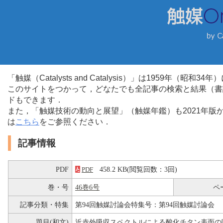
「触媒（Catalysts and Catalysis）」は1959年（昭
このサイトをつかって，どなたでも全記事の検索と結果（書
ドもできます．
また，「触媒技術の動向と展望」（触媒年鑑）も2021年
は
こちら
をご参照ください．
記事情報
PDF
458.2 KB(閲覧回数：3回)
PDF
巻・号
46巻6号
ペ
記事分類・特集
第94回触媒討論会特集号：第94回触媒討論会
題目(和文)
近赤外吸収スペクトルによる酸化チタン表面の