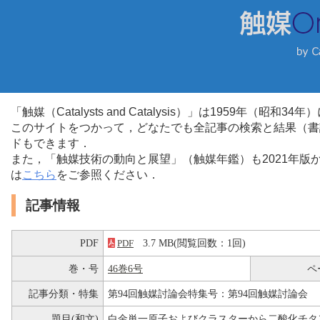
「触媒（Catalysts and Catalysis）」は1959年（昭
このサイトをつかって，どなたでも全記事の検索と結果（書
ドもできます．
また，「触媒技術の動向と展望」（触媒年鑑）も2021年
は
こちら
をご参照ください．
記事情報
PDF
3.7 MB(閲覧回数：1回)
PDF
巻・号
46巻6号
ペ
記事分類・特集
第94回触媒討論会特集号：第94回触媒討論会
題目(和文)
白金単一原子およびクラスターから二酸化チタ