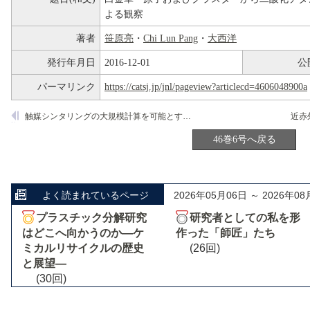
よる観察
著者
笹原亮
・
Chi Lun Pang
・
大西洋
発行年月日
2016-12-01
公
パーマリンク
https://catsj.jp/jnl/pageview?articlecd=4606048900a
触媒シンタリングの大規模計算を可能とする新規理論化学計算プログラムの開発と応用
46巻6号へ戻る
よく読まれているページ
2026年05月06日 ～ 2026年08
プラスチック分解研究
研究者としての私を形
はどこへ向かうのか―ケ
作った「師匠」たち
ミカルリサイクルの歴史
(26回)
と展望―
(30回)