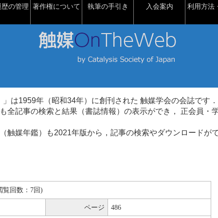
履歴の管理
著作権について
執筆の手引き
入会案内
利用方法・
talysis）」は1959年（昭和34年）に創刊された 触媒学会の会誌です．
も全記事の検索と結果（書誌情報）の表示ができ， 正会員・
（触媒年鑑）も2021年版から，記事の検索やダウンロードが
B(閲覧回数：7回)
ページ
486