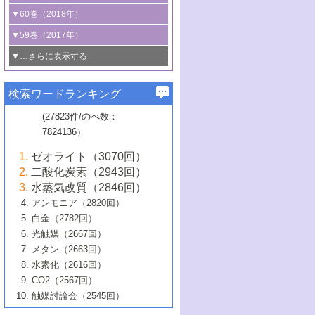
3号 CO
の排出削減および有効活用のた
タリゼーション
2
3号 特殊反応場を利用した触媒的分子変
る非貴金属触媒の研究動向
線を利用した触媒解析技術の最先端
1号 物質移動制御に着目した触媒プロセ
▼60巻（2018年）
4号 格子酸素・格子酸素欠陥を利用した
めの触媒技術
換反応
2号 機能化学品製造に資するクリーンな
ス開発
5号 ゼオライトの合成と応用における研
5号 単原子触媒
触媒反応
1号 固体酸触媒の最新の研究動向
▼59巻（2017年）
触媒的酸化反応
4号 若手による情報発信企画～とびたて
4号 多孔質材料を用いた触媒の新展開
究動向
2号 CO
フリー水素サプライチェーンに
2
6号 参照触媒委員会からのお知らせ
5号 生体触媒によるエネルギー変換反応
2号 二酸化炭素からの有用化学品合成
1号 いたるところに，触媒
▼…さらに表示する
若き触媒の研究者たち～（1）
3号 水処理のための触媒化学
5号 情報学的手法を用いた触媒開発
6号 ヘテロ接合界面
関わる触媒開発動向
B号 第133回触媒討論会（2023年）
6号 窒素とリンの循環のための触媒・機
3号 ナノ粒子・クラスター触媒の最前線
2号 機能性材料の局所構造解析のための
5号 若手による情報発信企画～とびたて
▼58巻（2016年）
4号 光触媒を用いた水分解の最新の研究
6号 カーボンニュートラルに向けた電解
B号 第135回触媒討論会（2025年）
3号 精密高分子合成に関する最近の研究
能性材料
最先端技術
検索ワードランキング
4号 60周年記念企画
若き触媒の研究者たち～（2）
動向
技術
1号 ユニークな構造の高分子を生み出す触
▼57巻（2015年）
動向
B号 第131回触媒討論会（2023年）
3号 無機分離膜材料の開発と触媒反応プ
5号 進化するゼオライト合成技術
6号 石油のノーブル・ユースを志向した
媒技術
(27823件/のべ数：
5号 次世代の触媒プロセスを支えるマイ
B号 第127回触媒討論会（2021年・オン
1号 水素キャリアにかかわる触媒技術の新
4号 バイオマス化成品製造のための触媒
▼56巻（2014年）
ロセスへの適用
触媒技術
7824136）
クロ波
6号 非貴金属系触媒における電気化学的
ライン開催(Zoom)のみ）
2号 リグニンからの化成品製造に向けた触
展開
技術
1号 特殊環境場を利用した材料合成
▼55巻（2013年）
4号 触媒研究における計算科学の利用
酸素還元反応
B号 第129回触媒討論会（2022年・京都
媒技術
6号 メタン転換技術の最新動向
ゼオライト（3070回）
2号 石油精製用触媒の最近の進展
5号 固体触媒による含窒素有機化合物変
2号 光触媒反応機構に関する最新の研究動
1号 高耐久性燃料電池システム用触媒にお
大学：オンライン・対面開催）
▼54巻（2012年）
5号 水素のふるまいを解き明かす最先端
B号 第121回触媒討論会（2018年・東京
3号 触媒研究の最先端～とびたて若き研究
二酸化炭素（2943回）
B号 第125回触媒討論会（2020年・工学
換の最前線
3号 固体酸化物形燃料電池（SOFC）におけ
向
ける新展開
研究
大学）
1号 規則性多孔体の利用技術における最近
▼53巻（2011年）
者たち～（1）
水蒸気改質（2846回）
院大学）
るアノード触媒上での燃料直接改質技術
6号 貴金属使用量低減に向けた自動車排
3号 固体高分子形燃料電池カソード触媒の
2号 リビングラジカル重合の最近の動向
6号 低級アルカンの有効利用のための触
の進歩
アンモニア（2820回）
4号 触媒研究の最先端～とびたて若き研究
1号 金属学から見る合金触媒の新展開
▼52巻（2010年）
ガス浄化触媒の開発
4号 コアシェル構造の制御による触媒機能
開発動向
媒技術
白金（2782回）
3号 天然ガスの化学工業的展開に関する触
2号 第109回触媒討論会
者たち～（2）
2号 第107回触媒討論会
の向上
1号 触媒の劣化対策と長寿命触媒開発
B号 第123回触媒討論会（2019年・大阪
▼51巻（2009年）
4号 人工光合成に向けた近年のアプローチ
光触媒（2667回）
媒技術
B号 第119回触媒討論会（2017年・首都
3号 貴金属低減技術の最新動向
5号 触媒研究の最先端～とびたて若き研究
市立大学）
3号 触媒のその場観察法の進歩（１）
5号 工業触媒およびその周辺技術の最近の
2号 第105回触媒討論会
1号 炭素材料－熱い注目を集める材料－
▼50巻（2008年）
メタン（2663回）
大学東京）
5号 未利用熱エネルギーの有効活用に貢献
4号 貴金属触媒の精密構造制御とその活用
者たち～（3）
4号 貴金属代替技術の最新動向
進歩
水素化（2616回）
4号 触媒のその場観察法の進歩（２）
3号 ナノ構造が拓く新機能
する触媒技術
2号 第103回触媒討論会
1号 触媒化学と学会のこの10年，半世紀，
▼49巻（2007年）
5号 バイオマス化成品製造のための固体触
6号 イオニクス材料と燃料電池・電解合成
5号 光触媒による物質変換反応の新展開
CO2（2567回）
6号 ナノシート
5号 不活性結合の触媒的活性化による有機
そして未来
4号 活性サイトおよびその環境の精密な設
6号 ポリオキソメタレート
3号 環境浄化用光触媒の現状と課題
媒の開発
1号 含フッ素化合物の合成と触媒
▼48巻（2006年）
の最新の研究動向
触媒討論会（2545回）
6号 グラフェン
合成
B号 第115回触媒討論会（2015年・成蹊大
計による触媒の高機能化
2号 第101回触媒討論会
B号 第113回触媒討論会（2014年・ロワジ
4号 水素社会の実現に向けた水素製造・貯
6号 ナノ空間─吸着状態解析から新機能開拓
2号 第99回触媒討論会
B号 第117回触媒討論会（2016年・大阪府
1号 固体酸触媒の最近の進歩
▼47巻（2005年）