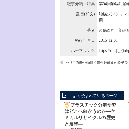
記事分類・特集
第94回触媒討論
題目(和文)
触媒シンタリン
用
著者
久保百司
・
鄭昌
発行年月日
2016-12-01
パーマリンク
https://catsj.jp/j
よく読まれているページ
プラスチック分解研究
はどこへ向かうのか―ケ
ミカルリサイクルの歴史
と展望―