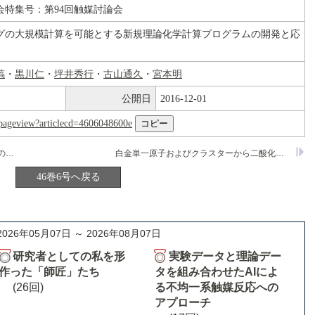
会特集号：第94回触媒討論会
グの大規模計算を可能とする新規理論化学計算プログラムの開発と応
鎬
・
黒川仁
・
坪井秀行
・
古山通久
・
宮本明
公開日
2016-12-01
nl/pageview?articlecd=4606048600e
セリア系酸化物担持貴金属触媒の粒子径の評価
白金単一原子およびクラスターから二酸化チタンへの電荷移動のケルビン力顕微鏡による観察
46巻6号へ戻る
2026年05月07日 ～ 2026年08月07日
研究者としての私を形
実験データと理論デー
作った「師匠」たち
タを組み合わせたAIによ
(26回)
る不均一系触媒反応への
アプローチ