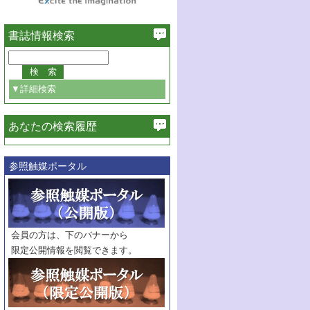
書誌情報検索
▼詳細検索
あなたの検索履歴
必ず含む
参照触媒ポータル
巻・号指定
巻
号
範囲指定
巻
号～
巻
会員の方は、下のバナーから
号
限定公開情報を閲覧できます。
触媒年鑑
年度
記事種別
マーク：
マークあり