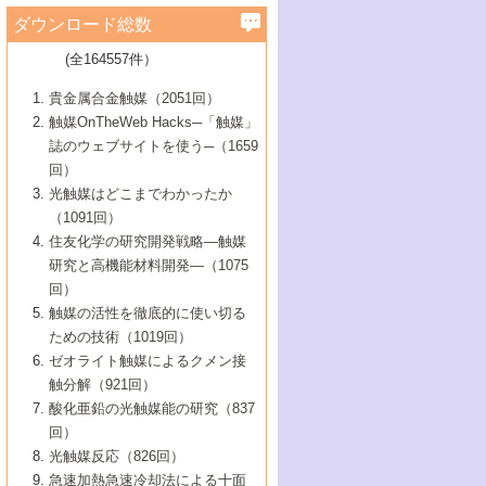
学）
7号 水素を利用する化成品合成の新潮流
6号 新しい固体酸触媒技術
5号 触媒を有効に使うための技術
ールホテル豊橋）
蔵技術の進歩
まで─
3号 メソポーラス物質の新展開
立大学）
3号 実用的ファインケミカル合成プロセス
ダウンロード総数
2号 第97回触媒討論会
1号 最近の触媒担体とその効果
▼46巻（2004年）
7号 ゼオライト合成における最近の進歩
6号 第106回触媒討論会
5号 CO
が関わる触媒・材料
B号 第111回触媒討論会（2013年・関西大
4号 錯体を利用したユニークな表面構造の
を実現する触媒
2
3号 リビング重合触媒の最近の展開
2号 第95回触媒討論会
(全164557件）
1号 部分酸化反応触媒の最前線
▼45巻（2003年）
学）
構築と機能
7号 有機分子触媒による精密有機合成
4号 バイオマス活用のための技術開発
6号 第104回触媒討論会
4号 今後の液体燃料を支える触媒技術
3号 化成品を合成するゼオライト触媒
2号 第93回触媒討論会
1号 なぜこの触媒が良いのか？
▼44巻（2002年）
貴金属合金触媒（2051回）
5号 若手会員による触媒研究の未来展望1：
8号 高機能化ポリオレフィンに向けた重合
5号 こんな物質，あんな物質―新たな触媒
7号 持続可能社会実現のための触媒および
5号 水素製造・貯蔵のための触媒技術の新
4号 水分解用光触媒材料
3号 特殊エネルギー場の触媒反応
触媒OnTheWeb Hacks─「触媒」
企業編
2号 第91回触媒討論会
触媒の最近の進展
1号 高次制御された触媒の化学
▼43巻（2001年）
の可能性―
触媒関連技術
しい展開
誌のウェブサイトを使う─（1659
5号 時間分解分光の進歩と応用
4号 生体内における金属の触媒作用
6号 第102回触媒討論会
3号 最近の自動車排ガス処理技術
2号 第89回触媒討論会
1号 グリーンケミストリーと触媒
▼42巻（2000年）
6号 第100回触媒討論会
8号 未来を拓く金属錯体
回）
6号 第98回触媒討論会
6号 第96回触媒討論会
5号 ファインケミカルズの展開に寄与する
7号 触媒・化学反応における計算化学の進
4号 触媒研究の現状と将来─第90回触媒討論
3号 触媒を利用した電気化学の新展開
2号 第87回触媒討論会特集号
1号 触媒反応工学の明日を拓く
▼41巻（1999年）
7号 『結晶の化学』を活かした触媒研究
光触媒はどこまでわかったか
7号 基礎化学品製造の触媒技術
触媒
歩
会Aから
7号 未来型金属錯体触媒開発への展望
4号 ナノ材料の調製と機能化
（1091回）
3号 生体触媒とバイオプロセス
2号 第85回触媒討論会
8号 イオン液体の応用
1号 孔、穴、あな?-特異な空間とその利用-
▼40巻（1998年）
8号 多機能型リアクター
6号 第94回触媒討論会
8号 若手研究者による触媒研究の未来展望
5号 基礎化学品製造の触媒技術
8号 超臨界流体を用いた化学プロセスの新
住友化学の研究開発戦略―触媒
5号 こんな触媒が欲しい
4号 水素製造・利用の触媒化学
3号 反応ダイナミクス
2号 第83回触媒討論会
1号 創立40周年記念・触媒化学この10年の
▼39巻（1997年）
2：大学・研究所編
展開
研究と高機能材料開発―（1075
7号 サブナノレベルでみた新しい表面現象
6号 第92回触媒討論会
6号 第90回触媒討論会
5号 触媒研究における新しい切り口：コン
進展と21世紀への提言/創立40周年記念・触
4号 超臨界流体の触媒反応への応用
3号 均一系触媒反応最前線
1号 均一系と不均一系触媒反応-その特徴と
回）
▼38巻（1996年）
8号 オレフィン重合触媒の新たな展
7号 基礎化学品製造の触媒技術
ビナトリアルケミストリー
媒学会この10年の歩みとこれから/創立40周
7号 触媒研究と学術雑誌/情報
5号 触媒のおもしろさをどのように伝える
接点
触媒の活性を徹底的に使い切る
4号 実用炭素材料の新展開
1号 触媒の構造と触媒作用/C1化学を中心と
▼37巻（1995年）
年記念・記録は語る
8号 資源の循環と触媒技術
6号 第88回触媒討論会特集号
か
ための技術（1019回）
8号 若い世代からみた触媒化学の現状と未
2号 第79回触媒討論会
5号 研究の方法論を考える
する21世紀への触媒
1号 ファインケミカルズと固体触媒
▼36巻（1994年）
2号 第81回触媒討論会
ゼオライト触媒によるクメン接
来
7号 企業における触媒研究のブレークスル
6号 第86回触媒討論会
3号 最新NO除去触媒の実用化研究
6号 第84回触媒討論会
2号 第77回触媒討論会
2号 第75回触媒討論会
触分解（921回）
1号 電気化学と触媒
▼35巻（1993年）
ー
3号 計算機触媒化学へのさそい
7号 水素化精製触媒の新しい展開
4号 新しい反応場を目指した触媒調製
7号 機能性金属材料と触媒
3号 オリンピックメダル:金・銀・銅はどん
酸化亜鉛の光触媒能の研究（837
3号 希土類を利用した触媒
2号 第73回触媒討論会
8号 この材料を触媒として使ってみません
4号 触媒劣化の制御と予測
1号 工業触媒開発マニュアル―探索から工
▼34巻（1992年）
8号 新しい反応性と機能性を目指した金属
な触媒作用を示すか
回）
5号 反応・分離技術の新しい展開
8号 触媒研究へのNMRの応用と展望
か？
業化まで
4号 触媒とリサイクル
3号 C4化学の展開
5号 最新の実用プロセスと触媒
クラスタ-化学
1号 インパクトを与えたこの研究
▼33巻（1991年）
光触媒反応（826回）
4号 触媒作用における機能の複合化
6号 第80回触媒討論会
2号 第71回触媒討論会
5号 エネルギー変換触媒
4号 《通常号》
6号 第82回触媒討論会
急速加熱急速冷却法による十面
2号 第69回触媒討論会
1号 触媒プロセス開発マニュアル―探索か
▼32巻（1990年）