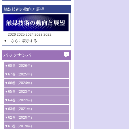
触媒技術の動向と展望
2026
2025
2024
2023
2022
▼…さらに表示する
バックナンバー
▼68巻（2026年）
1号 過酸化水素合成に関する研究動向
▼67巻（2025年）
2号 コンピューター技術により加速する
1号 CO
水素化によるグリーン燃料/グリ
▼66巻（2024年）
2
触媒開発
ーンケミカル製造
1号 低次元ナノ構造を有する触媒材料
▼65巻（2023年）
3号 有機分子変換やCO
資源化のための
2
2号 水素製造のための水分解技術に関す
2号 規制反応場を活用した固体触媒研究
1号 炭素が関わる触媒機能
▼64巻（2022年）
光触媒に関する最近の研究
る最近の研究
の新展開
2号 プラスチックケミカルリサイクルの
1号 合成ガス製造とCOを用いるケミカル
▼63巻（2021年）
B号 第137回触媒討論会（2026年）
3号 オレフィン系樹脂の精密合成に関す
3号 未踏分子変換を目指した酸化触媒プ
ための触媒技術
ズ合成の最新動向
1号 金触媒の新展開
▼62巻（2020年）
る最新技術
ロセスの最前線
3号 非酸化物系金属化合物を基盤とした
2号 化学品合成のための合金触媒開発
2号 ペロブスカイト
1号 触媒設計を拓く欠陥構造のキャラク
▼61巻（2019年）
4号 アルコール類の効率的変換を実現す
4号 シンクロトロン放射光および中性子
触媒材料の開発