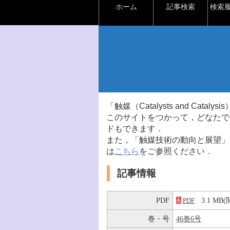
ホーム
記事検索
検索
「触媒（Catalysts and Ca
このサイトをつかって，どなたで
ドもできます．
また，「触媒技術の動向と展望」
は
こちら
をご参照ください．
記事情報
PDF
3.1 M
PDF
巻・号
46巻6号