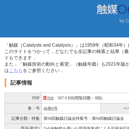
「触媒（Catalysts and Catalysis）」は1959年（昭
このサイトをつかって，どなたでも全記事の検索と結果（書
ドもできます．
また，「触媒技術の動向と展望」（触媒年鑑）も2021年
は
こちら
をご参照ください．
記事情報
PDF
507.9 KB(閲覧回数：8回)
PDF
巻・号
46巻6号
ペ
記事分類・特集
第94回触媒討論会特集号：第94回触媒討論会
題目(和文)
ZnS光触媒を用いた固溶体形成による可視光応