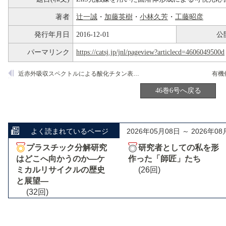
著者
辻一誠
・
加藤英樹
・
小林久芳
・
工藤昭彦
発行年月日
2016-12-01
公
パーマリンク
https://catsj.jp/jnl/pageview?articlecd=4606049500d
近赤外吸収スペクトルによる酸化チタン表面の吸着水の光応答測定と光誘起超親水化特性の考察
46巻6号へ戻る
よく読まれているページ
2026年05月08日 ～ 2026年08
プラスチック分解研究
研究者としての私を形
はどこへ向かうのか―ケ
作った「師匠」たち
ミカルリサイクルの歴史
(26回)
と展望―
(32回)