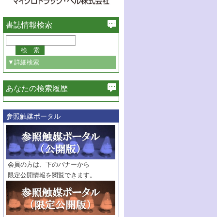
書誌情報検索
▼詳細検索
あなたの検索履歴
必ず含む
膜光触媒の創製とそれによる水からの水素と酸素の分離生成
参照触媒ポータル
巻・号指定
巻
号
範囲指定
巻
号～
巻
会員の方は、下のバナーから
号
限定公開情報を閲覧できます。
触媒年鑑
年度
記事種別
マーク：
マークあり