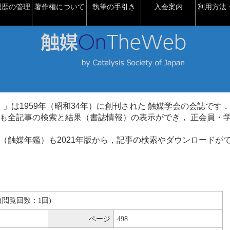
履歴の管理
著作権について
執筆の手引き
入会案内
利用方法・
talysis）」は1959年（昭和34年）に創刊された 触媒学会の会誌です．
も全記事の検索と結果（書誌情報）の表示ができ， 正会員・
（触媒年鑑）も2021年版から，記事の検索やダウンロードが
KB(閲覧回数：1回)
ページ
498