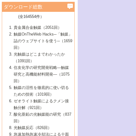
学）
7号 水素を利用する化成品合成の新潮流
6号 新しい固体酸触媒技術
5号 触媒を有効に使うための技術
ールホテル豊橋）
蔵技術の進歩
まで─
3号 メソポーラス物質の新展開
立大学）
3号 実用的ファインケミカル合成プロセス
ダウンロード総数
2号 第97回触媒討論会
1号 最近の触媒担体とその効果
▼46巻（2004年）
7号 ゼオライト合成における最近の進歩
6号 第106回触媒討論会
5号 CO
が関わる触媒・材料
B号 第111回触媒討論会（2013年・関西大
4号 錯体を利用したユニークな表面構造の
を実現する触媒
2
3号 リビング重合触媒の最近の展開
2号 第95回触媒討論会
(全164554件）
1号 部分酸化反応触媒の最前線
▼45巻（2003年）
学）
構築と機能
7号 有機分子触媒による精密有機合成
4号 バイオマス活用のための技術開発
6号 第104回触媒討論会
4号 今後の液体燃料を支える触媒技術
3号 化成品を合成するゼオライト触媒
2号 第93回触媒討論会
1号 なぜこの触媒が良いのか？
▼44巻（2002年）
貴金属合金触媒（2051回）
5号 若手会員による触媒研究の未来展望1：
8号 高機能化ポリオレフィンに向けた重合
5号 こんな物質，あんな物質―新たな触媒
7号 持続可能社会実現のための触媒および
5号 水素製造・貯蔵のための触媒技術の新
4号 水分解用光触媒材料
3号 特殊エネルギー場の触媒反応
触媒OnTheWeb Hacks─「触媒」
企業編
2号 第91回触媒討論会
触媒の最近の進展
1号 高次制御された触媒の化学
▼43巻（2001年）
の可能性―
触媒関連技術
しい展開
誌のウェブサイトを使う─（1659
5号 時間分解分光の進歩と応用
4号 生体内における金属の触媒作用
6号 第102回触媒討論会
3号 最近の自動車排ガス処理技術
2号 第89回触媒討論会
1号 グリーンケミストリーと触媒
▼42巻（2000年）
6号 第100回触媒討論会
8号 未来を拓く金属錯体
回）
6号 第98回触媒討論会
6号 第96回触媒討論会
5号 ファインケミカルズの展開に寄与する
7号 触媒・化学反応における計算化学の進
4号 触媒研究の現状と将来─第90回触媒討論
3号 触媒を利用した電気化学の新展開
2号 第87回触媒討論会特集号
1号 触媒反応工学の明日を拓く
▼41巻（1999年）
7号 『結晶の化学』を活かした触媒研究
光触媒はどこまでわかったか
7号 基礎化学品製造の触媒技術
触媒
歩
会Aから
7号 未来型金属錯体触媒開発への展望
4号 ナノ材料の調製と機能化
（1091回）
3号 生体触媒とバイオプロセス
2号 第85回触媒討論会
8号 イオン液体の応用
1号 孔、穴、あな?-特異な空間とその利用-
▼40巻（1998年）
8号 多機能型リアクター
6号 第94回触媒討論会
8号 若手研究者による触媒研究の未来展望
5号 基礎化学品製造の触媒技術
8号 超臨界流体を用いた化学プロセスの新
住友化学の研究開発戦略―触媒
5号 こんな触媒が欲しい
4号 水素製造・利用の触媒化学
3号 反応ダイナミクス
2号 第83回触媒討論会
1号 創立40周年記念・触媒化学この10年の
▼39巻（1997年）
2：大学・研究所編
展開
研究と高機能材料開発―（1075
7号 サブナノレベルでみた新しい表面現象
6号 第92回触媒討論会
6号 第90回触媒討論会
5号 触媒研究における新しい切り口：コン
進展と21世紀への提言/創立40周年記念・触
4号 超臨界流体の触媒反応への応用
3号 均一系触媒反応最前線
1号 均一系と不均一系触媒反応-その特徴と
回）
▼38巻（1996年）
8号 オレフィン重合触媒の新たな展
7号 基礎化学品製造の触媒技術
ビナトリアルケミストリー
媒学会この10年の歩みとこれから/創立40周
7号 触媒研究と学術雑誌/情報
5号 触媒のおもしろさをどのように伝える
接点
触媒の活性を徹底的に使い切る
4号 実用炭素材料の新展開
1号 触媒の構造と触媒作用/C1化学を中心と
▼37巻（1995年）
年記念・記録は語る
8号 資源の循環と触媒技術
6号 第88回触媒討論会特集号
か
ための技術（1019回）
8号 若い世代からみた触媒化学の現状と未
2号 第79回触媒討論会
5号 研究の方法論を考える
する21世紀への触媒
1号 ファインケミカルズと固体触媒
▼36巻（1994年）
2号 第81回触媒討論会
ゼオライト触媒によるクメン接
来
7号 企業における触媒研究のブレークスル
6号 第86回触媒討論会
3号 最新NO除去触媒の実用化研究
6号 第84回触媒討論会
2号 第77回触媒討論会
2号 第75回触媒討論会
触分解（921回）
1号 電気化学と触媒
▼35巻（1993年）
ー
3号 計算機触媒化学へのさそい
7号 水素化精製触媒の新しい展開
4号 新しい反応場を目指した触媒調製
7号 機能性金属材料と触媒
3号 オリンピックメダル:金・銀・銅はどん
酸化亜鉛の光触媒能の研究（837
3号 希土類を利用した触媒
2号 第73回触媒討論会
8号 この材料を触媒として使ってみません
4号 触媒劣化の制御と予測
1号 工業触媒開発マニュアル―探索から工
▼34巻（1992年）
8号 新しい反応性と機能性を目指した金属
な触媒作用を示すか
回）
5号 反応・分離技術の新しい展開
8号 触媒研究へのNMRの応用と展望
か？
業化まで
4号 触媒とリサイクル
3号 C4化学の展開
5号 最新の実用プロセスと触媒
クラスタ-化学
1号 インパクトを与えたこの研究
▼33巻（1991年）
光触媒反応（826回）
4号 触媒作用における機能の複合化
6号 第80回触媒討論会
2号 第71回触媒討論会
5号 エネルギー変換触媒
4号 《通常号》
6号 第82回触媒討論会
急速加熱急速冷却法による十面
2号 第69回触媒討論会
1号 触媒プロセス開発マニュアル―探索か
▼32巻（1990年）