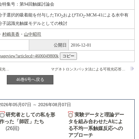
会特集号：第94回触媒討論会
分子選択的吸着能を付与したTiO
およびTiO
-MCM-41による水中有
2
2
分子認識光触媒モデルとしての検討
・
村嶋美香
・
山中昭司
公開日
2016-12-01
nl/pageview?articlecd=4606049800k
ZnS光触媒を用いた固溶体形成による可視光応答性光触媒の開発
マグネトロンスパッタ法による可視光応答型TiO
薄
2
46巻6号へ戻る
2026年05月07日 ～ 2026年08月07日
研究者としての私を形
実験データと理論デー
作った「師匠」たち
タを組み合わせたAIによ
(26回)
る不均一系触媒反応への
アプローチ