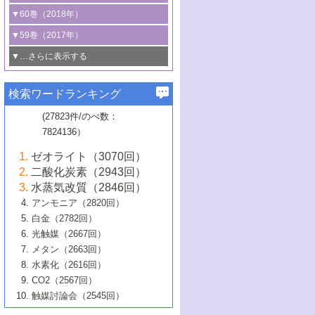
3号 CO
の排出削減および有効活用のた
タリゼーション
2
3号 特殊反応場を利用した触媒的分子変
る非貴金属触媒の研究動向
線を利用した触媒解析技術の最先端
1号 物質移動制御に着目した触媒プロセ
▼60巻（2018年）
4号 格子酸素・格子酸素欠陥を利用した
めの触媒技術
換反応
2号 機能化学品製造に資するクリーンな
ス開発
5号 ゼオライトの合成と応用における研
5号 単原子触媒
触媒反応
1号 固体酸触媒の最新の研究動向
▼59巻（2017年）
触媒的酸化反応
4号 若手による情報発信企画～とびたて
4号 多孔質材料を用いた触媒の新展開
究動向
2号 CO
フリー水素サプライチェーンに
2
6号 参照触媒委員会からのお知らせ
5号 生体触媒によるエネルギー変換反応
2号 二酸化炭素からの有用化学品合成
1号 いたるところに，触媒
▼…さらに表示する
若き触媒の研究者たち～（1）
3号 水処理のための触媒化学
5号 情報学的手法を用いた触媒開発
6号 ヘテロ接合界面
関わる触媒開発動向
B号 第133回触媒討論会（2023年）
6号 窒素とリンの循環のための触媒・機
3号 ナノ粒子・クラスター触媒の最前線
2号 機能性材料の局所構造解析のための
5号 若手による情報発信企画～とびたて
▼58巻（2016年）
4号 光触媒を用いた水分解の最新の研究
6号 カーボンニュートラルに向けた電解
B号 第135回触媒討論会（2025年）
3号 精密高分子合成に関する最近の研究
能性材料
最先端技術
検索ワードランキング
4号 60周年記念企画
若き触媒の研究者たち～（2）
動向
技術
1号 ユニークな構造の高分子を生み出す触
▼57巻（2015年）
動向
B号 第131回触媒討論会（2023年）
3号 無機分離膜材料の開発と触媒反応プ
5号 進化するゼオライト合成技術
6号 石油のノーブル・ユースを志向した
媒技術
(27823件/のべ数：
5号 次世代の触媒プロセスを支えるマイ
B号 第127回触媒討論会（2021年・オン
1号 水素キャリアにかかわる触媒技術の新
4号 バイオマス化成品製造のための触媒
▼56巻（2014年）
ロセスへの適用
触媒技術
7824136）
クロ波
6号 非貴金属系触媒における電気化学的
ライン開催(Zoom)のみ）
2号 リグニンからの化成品製造に向けた触
展開
技術
1号 特殊環境場を利用した材料合成
▼55巻（2013年）
4号 触媒研究における計算科学の利用
酸素還元反応
B号 第129回触媒討論会（2022年・京都
媒技術
6号 メタン転換技術の最新動向
ゼオライト（3070回）
2号 石油精製用触媒の最近の進展
5号 固体触媒による含窒素有機化合物変
2号 光触媒反応機構に関する最新の研究動
1号 高耐久性燃料電池システム用触媒にお
大学：オンライン・対面開催）
▼54巻（2012年）
5号 水素のふるまいを解き明かす最先端
B号 第121回触媒討論会（2018年・東京
3号 触媒研究の最先端～とびたて若き研究
二酸化炭素（2943回）
B号 第125回触媒討論会（2020年・工学
換の最前線
3号 固体酸化物形燃料電池（SOFC）におけ
向
ける新展開
研究
大学）
1号 規則性多孔体の利用技術における最近
▼53巻（2011年）
者たち～（1）
水蒸気改質（2846回）
院大学）
るアノード触媒上での燃料直接改質技術
6号 貴金属使用量低減に向けた自動車排
3号 固体高分子形燃料電池カソード触媒の
2号 リビングラジカル重合の最近の動向
6号 低級アルカンの有効利用のための触
の進歩
アンモニア（2820回）
4号 触媒研究の最先端～とびたて若き研究
1号 金属学から見る合金触媒の新展開
▼52巻（2010年）
ガス浄化触媒の開発
4号 コアシェル構造の制御による触媒機能
開発動向
媒技術
白金（2782回）
3号 天然ガスの化学工業的展開に関する触
2号 第109回触媒討論会
者たち～（2）
2号 第107回触媒討論会
の向上
1号 触媒の劣化対策と長寿命触媒開発
B号 第123回触媒討論会（2019年・大阪
▼51巻（2009年）
4号 人工光合成に向けた近年のアプローチ
光触媒（2667回）
媒技術
B号 第119回触媒討論会（2017年・首都
3号 貴金属低減技術の最新動向
5号 触媒研究の最先端～とびたて若き研究
市立大学）
3号 触媒のその場観察法の進歩（１）
5号 工業触媒およびその周辺技術の最近の
2号 第105回触媒討論会
1号 炭素材料－熱い注目を集める材料－
▼50巻（2008年）
メタン（2663回）
大学東京）
5号 未利用熱エネルギーの有効活用に貢献
4号 貴金属触媒の精密構造制御とその活用
者たち～（3）
4号 貴金属代替技術の最新動向
進歩
水素化（2616回）
4号 触媒のその場観察法の進歩（２）
3号 ナノ構造が拓く新機能
する触媒技術
2号 第103回触媒討論会
1号 触媒化学と学会のこの10年，半世紀，
▼49巻（2007年）
5号 バイオマス化成品製造のための固体触
6号 イオニクス材料と燃料電池・電解合成
5号 光触媒による物質変換反応の新展開
CO2（2567回）
6号 ナノシート
5号 不活性結合の触媒的活性化による有機
そして未来
4号 活性サイトおよびその環境の精密な設
6号 ポリオキソメタレート
3号 環境浄化用光触媒の現状と課題
媒の開発
1号 含フッ素化合物の合成と触媒
▼48巻（2006年）
の最新の研究動向
触媒討論会（2545回）
6号 グラフェン
合成
B号 第115回触媒討論会（2015年・成蹊大
計による触媒の高機能化
2号 第101回触媒討論会
B号 第113回触媒討論会（2014年・ロワジ
4号 水素社会の実現に向けた水素製造・貯
6号 ナノ空間─吸着状態解析から新機能開拓
2号 第99回触媒討論会
B号 第117回触媒討論会（2016年・大阪府
1号 固体酸触媒の最近の進歩
▼47巻（2005年）