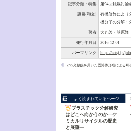
記事分類・特集
第94回触媒討論
題目(和文)
有機修飾により
機分子の分解：
著者
犬丸啓
・
笠原隆
発行年月日
2016-12-01
パーマリンク
https://catsj.jp/j
よく読まれているページ
プラスチック分解研究
はどこへ向かうのか―ケ
ミカルリサイクルの歴史
と展望―