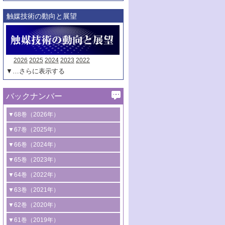
触媒技術の動向と展望
2026
2025
2024
2023
2022
▼…さらに表示する
バックナンバー
▼68巻（2026年）
1号 過酸化水素合成に関する研究動向
▼67巻（2025年）
2号 コンピューター技術により加速する
1号 CO
水素化によるグリーン燃料/グリ
▼66巻（2024年）
2
触媒開発
ーンケミカル製造
1号 低次元ナノ構造を有する触媒材料
▼65巻（2023年）
3号 有機分子変換やCO
資源化のための
2
2号 水素製造のための水分解技術に関す
2号 規制反応場を活用した固体触媒研究
1号 炭素が関わる触媒機能
▼64巻（2022年）
光触媒に関する最近の研究
る最近の研究
の新展開
2号 プラスチックケミカルリサイクルの
1号 合成ガス製造とCOを用いるケミカル
▼63巻（2021年）
B号 第137回触媒討論会（2026年）
3号 オレフィン系樹脂の精密合成に関す
3号 未踏分子変換を目指した酸化触媒プ
ための触媒技術
ズ合成の最新動向
1号 金触媒の新展開
▼62巻（2020年）
る最新技術
ロセスの最前線
3号 非酸化物系金属化合物を基盤とした
2号 化学品合成のための合金触媒開発
2号 ペロブスカイト
1号 触媒設計を拓く欠陥構造のキャラク
▼61巻（2019年）
4号 アルコール類の効率的変換を実現す
4号 シンクロトロン放射光および中性子
触媒材料の開発