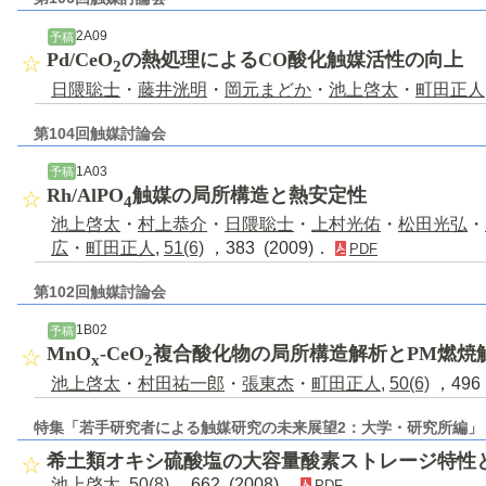
2A09
予稿
Pd/CeO
の熱処理によるCO酸化触媒活性の向上
2
日隈聡士
・
藤井洸明
・
岡元まどか
・
池上啓太
・
町田正人
第104回触媒討論会
1A03
予稿
Rh/AlPO
触媒の局所構造と熱安定性
4
池上啓太
・
村上恭介
・
日隈聡士
・
上村光佑
・
松田光弘
・
広
・
町田正人
,
51(6)
，383 (2009)．
PDF
第102回触媒討論会
1B02
予稿
MnO
-CeO
複合酸化物の局所構造解析とPM燃焼
x
2
池上啓太
・
村田祐一郎
・
張東杰
・
町田正人
,
50(6)
，496 
特集「若手研究者による触媒研究の未来展望2：大学・研究所編」
希土類オキシ硫酸塩の大容量酸素ストレージ特性
池上啓太
,
50(8)
，662 (2008)．
PDF