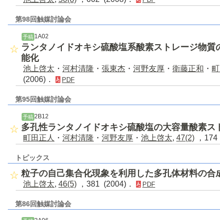
第98回触媒討論会
1A02
予稿
ランタノイドオキシ硫酸塩系酸素ストレージ物質
能化
池上啓太
・
河村清隆
・
張東杰
・
河野友厚
・
衛藤正和
・
町
(2006)．
PDF
第95回触媒討論会
2B12
予稿
多孔性ランタノイドオキシ硫酸塩の大容量酸素ス
町田正人
・
河村清隆
・
河野友厚
・
池上啓太
,
47(2)
，174 
トピックス
粒子の自己集合化現象を利用した多孔体材料の合
池上啓太
,
46(5)
，381 (2004)．
PDF
第86回触媒討論会