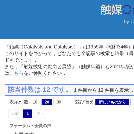
「触媒（Catalysts and Catalysis）」は1959年（昭
このサイトをつかって，どなたでも全記事の検索と結果（書
ドもできます．
また，「触媒技術の動向と展望」（触媒年鑑）も2021年
は
こちら
をご参照ください．
該当件数は 12 です。
1 件目から 12 件目を表示
表示件数
並び替え
10
20
30
新しいものから
« 前
1
次 »
フォーラム・会員の声