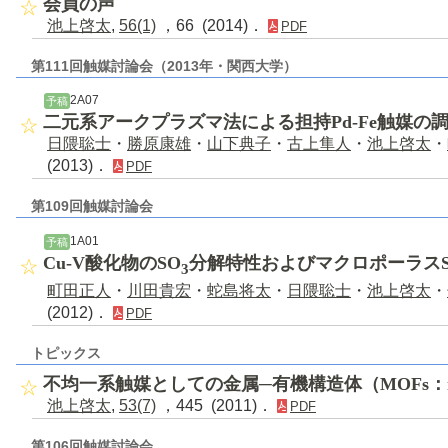
会員の声
池上啓太
,
56(1)
，66 (2014)．
PDF
第111回触媒討論会（2013年・関西大学）
2A07
予稿
二元系アークプラズマ法による担持Pd-Fe触媒の
日隈聡士
・
勝原康雄
・
山下典子
・
古上隼人
・
池上啓太
・
(2013)．
PDF
第109回触媒討論会
1A01
予稿
Cu-V酸化物のSO
分解特性およびマクロポーラスS
3
町田正人
・
川田貴宏
・
蛇島将太
・
日隈聡士
・
池上啓太
・
(2012)．
PDF
トピックス
不均一系触媒としての金属─有機構造体（MOFs：metal o
池上啓太
,
53(7)
，445 (2011)．
PDF
第106回触媒討論会