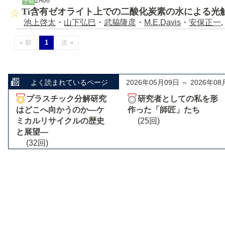
2A06
予稿
Ti含有ゼオライト上での二酸化炭素の水による光
池上啓太
・
山下弘巳
・
武脇隆彦
・
M.E.Davis
・
安保正一
,
« 前
1
次 »
よく読まれているページ
2026年05月09日 ～ 2026年08
プラスチック分解研究
研究者としての私を形
はどこへ向かうのか―ケ
作った「師匠」たち
ミカルリサイクルの歴史
(25回)
と展望―
(32回)