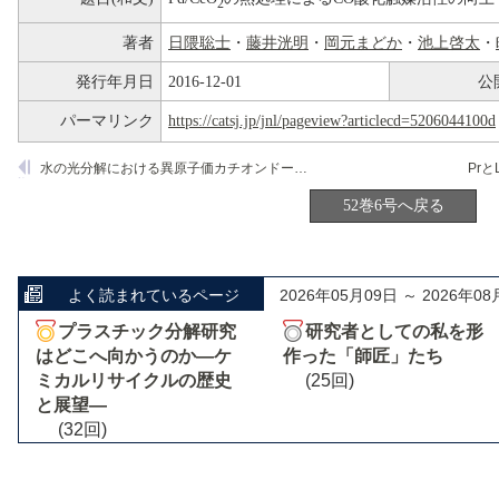
2
著者
日隈聡士
・
藤井洸明
・
岡元まどか
・
池上啓太
・
発行年月日
2016-12-01
公
パーマリンク
https://catsj.jp/jnl/pageview?articlecd=5206044100d
水の光分解における異原子価カチオンドーピングの効果
Pr
52巻6号へ戻る
よく読まれているページ
2026年05月09日 ～ 2026年08
プラスチック分解研究
研究者としての私を形
はどこへ向かうのか―ケ
作った「師匠」たち
ミカルリサイクルの歴史
(25回)
と展望―
(32回)