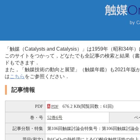
「触媒（Catalysts and Catalysis）」は1959年（昭
このサイトをつかって，どなたでも全記事の検索と結果（書
ドもできます．
また，「触媒技術の動向と展望」（触媒年鑑）も2021年
は
こちら
をご参照ください．
記事情報
PDF
676.2 KB(閲覧回数：61回)
PDF
巻・号
52巻6号
ペ
記事分類・特集
第106回触媒討論会特集号：第106回触媒討論会
題目(和文)
Pd/CeO
の熱処理によるCO酸化触媒活性の向上