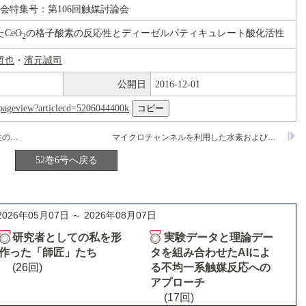
論会特集号：第106回触媒討論会
たCeO
の格子酸素の反応性とディーゼルパティキュレート酸化活性
2
哲也
・
濱元誠司
公開日
2016-12-01
nl/pageview?articlecd=5206044400k
向上
マイクロチャンネルを利用した水素および酸素の直接反応による過酸化水素合成（2）
52巻6号へ戻る
2026年05月07日 ～ 2026年08月07日
研究者としての私を形
実験データと理論デー
作った「師匠」たち
タを組み合わせたAIによ
(26回)
る不均一系触媒反応への
アプローチ
(17回)