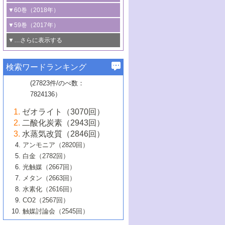
3号 CO
の排出削減および有効活用のた
タリゼーション
2
3号 特殊反応場を利用した触媒的分子変
る非貴金属触媒の研究動向
線を利用した触媒解析技術の最先端
1号 物質移動制御に着目した触媒プロセ
▼60巻（2018年）
4号 格子酸素・格子酸素欠陥を利用した
めの触媒技術
換反応
2号 機能化学品製造に資するクリーンな
ス開発
5号 ゼオライトの合成と応用における研
5号 単原子触媒
触媒反応
1号 固体酸触媒の最新の研究動向
▼59巻（2017年）
触媒的酸化反応
4号 若手による情報発信企画～とびたて
4号 多孔質材料を用いた触媒の新展開
究動向
2号 CO
フリー水素サプライチェーンに
2
6号 参照触媒委員会からのお知らせ
5号 生体触媒によるエネルギー変換反応
2号 二酸化炭素からの有用化学品合成
1号 いたるところに，触媒
▼…さらに表示する
若き触媒の研究者たち～（1）
3号 水処理のための触媒化学
5号 情報学的手法を用いた触媒開発
6号 ヘテロ接合界面
関わる触媒開発動向
B号 第133回触媒討論会（2023年）
6号 窒素とリンの循環のための触媒・機
3号 ナノ粒子・クラスター触媒の最前線
2号 機能性材料の局所構造解析のための
5号 若手による情報発信企画～とびたて
▼58巻（2016年）
4号 光触媒を用いた水分解の最新の研究
6号 カーボンニュートラルに向けた電解
B号 第135回触媒討論会（2025年）
3号 精密高分子合成に関する最近の研究
能性材料
最先端技術
検索ワードランキング
4号 60周年記念企画
若き触媒の研究者たち～（2）
動向
技術
1号 ユニークな構造の高分子を生み出す触
▼57巻（2015年）
動向
B号 第131回触媒討論会（2023年）
3号 無機分離膜材料の開発と触媒反応プ
5号 進化するゼオライト合成技術
6号 石油のノーブル・ユースを志向した
媒技術
(27823件/のべ数：
5号 次世代の触媒プロセスを支えるマイ
B号 第127回触媒討論会（2021年・オン
1号 水素キャリアにかかわる触媒技術の新
4号 バイオマス化成品製造のための触媒
▼56巻（2014年）
ロセスへの適用
触媒技術
7824136）
クロ波
6号 非貴金属系触媒における電気化学的
ライン開催(Zoom)のみ）
2号 リグニンからの化成品製造に向けた触
展開
技術
1号 特殊環境場を利用した材料合成
▼55巻（2013年）
4号 触媒研究における計算科学の利用
酸素還元反応
B号 第129回触媒討論会（2022年・京都
媒技術
6号 メタン転換技術の最新動向
ゼオライト（3070回）
2号 石油精製用触媒の最近の進展
5号 固体触媒による含窒素有機化合物変
2号 光触媒反応機構に関する最新の研究動
1号 高耐久性燃料電池システム用触媒にお
大学：オンライン・対面開催）
▼54巻（2012年）
5号 水素のふるまいを解き明かす最先端
B号 第121回触媒討論会（2018年・東京
3号 触媒研究の最先端～とびたて若き研究
二酸化炭素（2943回）
B号 第125回触媒討論会（2020年・工学
換の最前線
3号 固体酸化物形燃料電池（SOFC）におけ
向
ける新展開
研究
大学）
1号 規則性多孔体の利用技術における最近
▼53巻（2011年）
者たち～（1）
水蒸気改質（2846回）
院大学）
るアノード触媒上での燃料直接改質技術
6号 貴金属使用量低減に向けた自動車排
3号 固体高分子形燃料電池カソード触媒の
2号 リビングラジカル重合の最近の動向
6号 低級アルカンの有効利用のための触
の進歩
アンモニア（2820回）
4号 触媒研究の最先端～とびたて若き研究
1号 金属学から見る合金触媒の新展開
▼52巻（2010年）
ガス浄化触媒の開発
4号 コアシェル構造の制御による触媒機能
開発動向
媒技術
白金（2782回）
3号 天然ガスの化学工業的展開に関する触
2号 第109回触媒討論会
者たち～（2）
2号 第107回触媒討論会
の向上
1号 触媒の劣化対策と長寿命触媒開発
B号 第123回触媒討論会（2019年・大阪
▼51巻（2009年）
4号 人工光合成に向けた近年のアプローチ
光触媒（2667回）
媒技術
B号 第119回触媒討論会（2017年・首都
3号 貴金属低減技術の最新動向
5号 触媒研究の最先端～とびたて若き研究
市立大学）
3号 触媒のその場観察法の進歩（１）
5号 工業触媒およびその周辺技術の最近の
2号 第105回触媒討論会
1号 炭素材料－熱い注目を集める材料－
▼50巻（2008年）
メタン（2663回）
大学東京）
5号 未利用熱エネルギーの有効活用に貢献
4号 貴金属触媒の精密構造制御とその活用
者たち～（3）
4号 貴金属代替技術の最新動向
進歩
水素化（2616回）
4号 触媒のその場観察法の進歩（２）
3号 ナノ構造が拓く新機能
する触媒技術
2号 第103回触媒討論会
1号 触媒化学と学会のこの10年，半世紀，
▼49巻（2007年）
5号 バイオマス化成品製造のための固体触
6号 イオニクス材料と燃料電池・電解合成
5号 光触媒による物質変換反応の新展開
CO2（2567回）
6号 ナノシート
5号 不活性結合の触媒的活性化による有機
そして未来
4号 活性サイトおよびその環境の精密な設
6号 ポリオキソメタレート
3号 環境浄化用光触媒の現状と課題
媒の開発
1号 含フッ素化合物の合成と触媒
▼48巻（2006年）
の最新の研究動向
触媒討論会（2545回）
6号 グラフェン
合成
B号 第115回触媒討論会（2015年・成蹊大
計による触媒の高機能化
2号 第101回触媒討論会
B号 第113回触媒討論会（2014年・ロワジ
4号 水素社会の実現に向けた水素製造・貯
6号 ナノ空間─吸着状態解析から新機能開拓
2号 第99回触媒討論会
B号 第117回触媒討論会（2016年・大阪府
1号 固体酸触媒の最近の進歩
▼47巻（2005年）