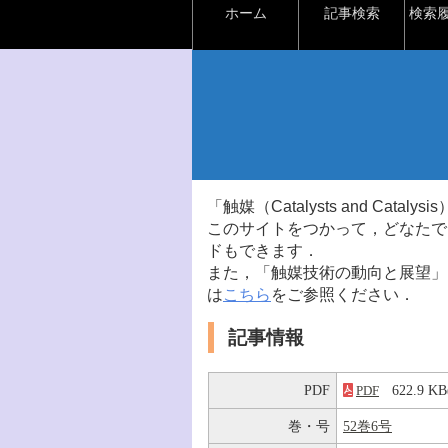
ホーム
記事検索
検索
「触媒（Catalysts and Ca
このサイトをつかって，どなたで
ドもできます．
また，「触媒技術の動向と展望」
は
こちら
をご参照ください．
記事情報
PDF
622.9 
PDF
巻・号
52巻6号