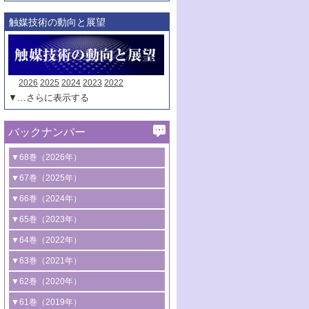
触媒技術の動向と展望
2026
2025
2024
2023
2022
▼…さらに表示する
バックナンバー
▼68巻（2026年）
1号 過酸化水素合成に関する研究動向
▼67巻（2025年）
2号 コンピューター技術により加速する
1号 CO
水素化によるグリーン燃料/グリ
▼66巻（2024年）
2
触媒開発
ーンケミカル製造
1号 低次元ナノ構造を有する触媒材料
▼65巻（2023年）
3号 有機分子変換やCO
資源化のための
2
2号 水素製造のための水分解技術に関す
2号 規制反応場を活用した固体触媒研究
1号 炭素が関わる触媒機能
▼64巻（2022年）
光触媒に関する最近の研究
る最近の研究
の新展開
2号 プラスチックケミカルリサイクルの
1号 合成ガス製造とCOを用いるケミカル
▼63巻（2021年）
B号 第137回触媒討論会（2026年）
3号 オレフィン系樹脂の精密合成に関す
3号 未踏分子変換を目指した酸化触媒プ
ための触媒技術
ズ合成の最新動向
1号 金触媒の新展開
▼62巻（2020年）
る最新技術
ロセスの最前線
3号 非酸化物系金属化合物を基盤とした
2号 化学品合成のための合金触媒開発
2号 ペロブスカイト
1号 触媒設計を拓く欠陥構造のキャラク
▼61巻（2019年）
4号 アルコール類の効率的変換を実現す
4号 シンクロトロン放射光および中性子
触媒材料の開発