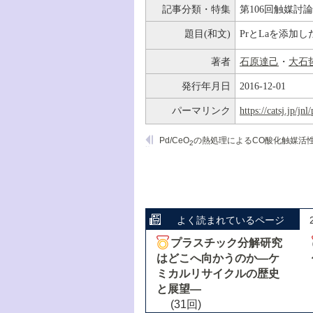
記事分類・特集
第106回触媒討
題目(和文)
PrとLaを添加し
著者
石原達己
・
大石
発行年月日
2016-12-01
パーマリンク
https://catsj.jp/j
Pd/CeO
の熱処理によるCO酸化触媒活性の
2
よく読まれているページ
プラスチック分解研究
はどこへ向かうのか―ケ
ミカルリサイクルの歴史
と展望―
(31回)