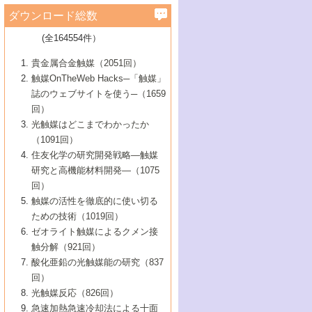
学）
7号 水素を利用する化成品合成の新潮流
6号 新しい固体酸触媒技術
5号 触媒を有効に使うための技術
ールホテル豊橋）
蔵技術の進歩
まで─
3号 メソポーラス物質の新展開
立大学）
3号 実用的ファインケミカル合成プロセス
ダウンロード総数
2号 第97回触媒討論会
1号 最近の触媒担体とその効果
▼46巻（2004年）
7号 ゼオライト合成における最近の進歩
6号 第106回触媒討論会
5号 CO
が関わる触媒・材料
B号 第111回触媒討論会（2013年・関西大
4号 錯体を利用したユニークな表面構造の
を実現する触媒
2
3号 リビング重合触媒の最近の展開
2号 第95回触媒討論会
(全164554件）
1号 部分酸化反応触媒の最前線
▼45巻（2003年）
学）
構築と機能
7号 有機分子触媒による精密有機合成
4号 バイオマス活用のための技術開発
6号 第104回触媒討論会
4号 今後の液体燃料を支える触媒技術
3号 化成品を合成するゼオライト触媒
2号 第93回触媒討論会
1号 なぜこの触媒が良いのか？
▼44巻（2002年）
貴金属合金触媒（2051回）
5号 若手会員による触媒研究の未来展望1：
8号 高機能化ポリオレフィンに向けた重合
5号 こんな物質，あんな物質―新たな触媒
7号 持続可能社会実現のための触媒および
5号 水素製造・貯蔵のための触媒技術の新
4号 水分解用光触媒材料
3号 特殊エネルギー場の触媒反応
触媒OnTheWeb Hacks─「触媒」
企業編
2号 第91回触媒討論会
触媒の最近の進展
1号 高次制御された触媒の化学
▼43巻（2001年）
の可能性―
触媒関連技術
しい展開
誌のウェブサイトを使う─（1659
5号 時間分解分光の進歩と応用
4号 生体内における金属の触媒作用
6号 第102回触媒討論会
3号 最近の自動車排ガス処理技術
2号 第89回触媒討論会
1号 グリーンケミストリーと触媒
▼42巻（2000年）
6号 第100回触媒討論会
8号 未来を拓く金属錯体
回）
6号 第98回触媒討論会
6号 第96回触媒討論会
5号 ファインケミカルズの展開に寄与する
7号 触媒・化学反応における計算化学の進
4号 触媒研究の現状と将来─第90回触媒討論
3号 触媒を利用した電気化学の新展開
2号 第87回触媒討論会特集号
1号 触媒反応工学の明日を拓く
▼41巻（1999年）
7号 『結晶の化学』を活かした触媒研究
光触媒はどこまでわかったか
7号 基礎化学品製造の触媒技術
触媒
歩
会Aから
7号 未来型金属錯体触媒開発への展望
4号 ナノ材料の調製と機能化
（1091回）
3号 生体触媒とバイオプロセス
2号 第85回触媒討論会
8号 イオン液体の応用
1号 孔、穴、あな?-特異な空間とその利用-
▼40巻（1998年）
8号 多機能型リアクター
6号 第94回触媒討論会
8号 若手研究者による触媒研究の未来展望
5号 基礎化学品製造の触媒技術
8号 超臨界流体を用いた化学プロセスの新
住友化学の研究開発戦略―触媒
5号 こんな触媒が欲しい
4号 水素製造・利用の触媒化学
3号 反応ダイナミクス
2号 第83回触媒討論会
1号 創立40周年記念・触媒化学この10年の
▼39巻（1997年）
2：大学・研究所編
展開
研究と高機能材料開発―（1075
7号 サブナノレベルでみた新しい表面現象
6号 第92回触媒討論会
6号 第90回触媒討論会
5号 触媒研究における新しい切り口：コン
進展と21世紀への提言/創立40周年記念・触
4号 超臨界流体の触媒反応への応用
3号 均一系触媒反応最前線
1号 均一系と不均一系触媒反応-その特徴と
回）
▼38巻（1996年）
8号 オレフィン重合触媒の新たな展
7号 基礎化学品製造の触媒技術
ビナトリアルケミストリー
媒学会この10年の歩みとこれから/創立40周
7号 触媒研究と学術雑誌/情報
5号 触媒のおもしろさをどのように伝える
接点
触媒の活性を徹底的に使い切る
4号 実用炭素材料の新展開
1号 触媒の構造と触媒作用/C1化学を中心と
▼37巻（1995年）
年記念・記録は語る
8号 資源の循環と触媒技術
6号 第88回触媒討論会特集号
か
ための技術（1019回）
8号 若い世代からみた触媒化学の現状と未
2号 第79回触媒討論会
5号 研究の方法論を考える
する21世紀への触媒
1号 ファインケミカルズと固体触媒
▼36巻（1994年）
2号 第81回触媒討論会
ゼオライト触媒によるクメン接
来
7号 企業における触媒研究のブレークスル
6号 第86回触媒討論会
3号 最新NO除去触媒の実用化研究
6号 第84回触媒討論会
2号 第77回触媒討論会
2号 第75回触媒討論会
触分解（921回）
1号 電気化学と触媒
▼35巻（1993年）
ー
3号 計算機触媒化学へのさそい
7号 水素化精製触媒の新しい展開
4号 新しい反応場を目指した触媒調製
7号 機能性金属材料と触媒
3号 オリンピックメダル:金・銀・銅はどん
酸化亜鉛の光触媒能の研究（837
3号 希土類を利用した触媒
2号 第73回触媒討論会
8号 この材料を触媒として使ってみません
4号 触媒劣化の制御と予測
1号 工業触媒開発マニュアル―探索から工
▼34巻（1992年）
8号 新しい反応性と機能性を目指した金属
な触媒作用を示すか
回）
5号 反応・分離技術の新しい展開
8号 触媒研究へのNMRの応用と展望
か？
業化まで
4号 触媒とリサイクル
3号 C4化学の展開
5号 最新の実用プロセスと触媒
クラスタ-化学
1号 インパクトを与えたこの研究
▼33巻（1991年）
光触媒反応（826回）
4号 触媒作用における機能の複合化
6号 第80回触媒討論会
2号 第71回触媒討論会
5号 エネルギー変換触媒
4号 《通常号》
6号 第82回触媒討論会
急速加熱急速冷却法による十面
2号 第69回触媒討論会
1号 触媒プロセス開発マニュアル―探索か
▼32巻（1990年）