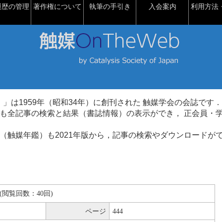
履歴の管理
著作権について
執筆の手引き
入会案内
利用方法・
talysis）」は1959年（昭和34年）に創刊された 触媒学会の会誌です．
も全記事の検索と結果（書誌情報）の表示ができ， 正会員・
（触媒年鑑）も2021年版から，記事の検索やダウンロードが
KB(閲覧回数：40回)
ページ
444