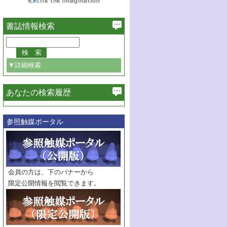
書誌情報検索
▼詳細検索
あなたの検索履歴
必ず含む
参照触媒ポータル
巻・号指定
巻
号
範囲指定
巻
号～
巻
会員の方は、下のバナーから
号
限定公開情報を閲覧できます。
触媒年鑑
年度
記事種別
マーク：
マークあり