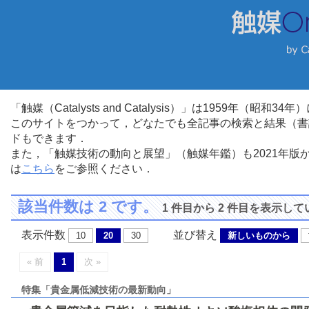
「触媒（Catalysts and Catalysis）」は1959年（昭
このサイトをつかって，どなたでも全記事の検索と結果（書
ドもできます．
また，「触媒技術の動向と展望」（触媒年鑑）も2021年
は
こちら
をご参照ください．
該当件数は 2 です。
1 件目から 2 件目を表示し
表示件数
並び替え
10
20
30
新しいものから
« 前
1
次 »
特集「貴金属低減技術の最新動向」