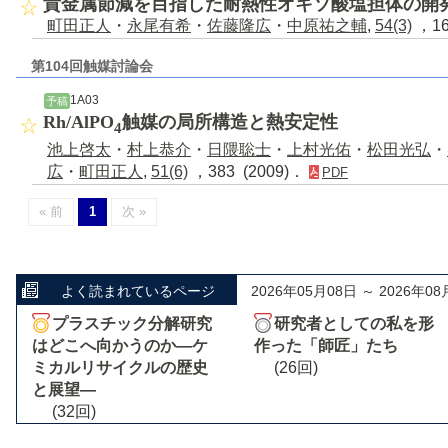
貴金属節減を目指した耐熱性オキソ酸塩担体の開
町田正人
・
永尾有希
・
佐藤隆広
・
中原祐之輔
,
54(3)
，16
第104回触媒討論会
1A03
予稿
Rh/AlPO
触媒の局所構造と熱安定性
4
池上啓太
・
村上恭介
・
日隈聡士
・
上村光佑
・
松田光弘
・
広
・
町田正人
,
51(6)
，383 (2009)．
PDF
« 前
1
次 »
よく読まれているページ
2026年05月08日 ～ 2026年08
プラスチック分解研究
研究者としての私を形
はどこへ向かうのか―ケ
作った「師匠」たち
ミカルリサイクルの歴史
(26回)
と展望―
(32回)