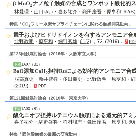
β-MnO
ナノ粒子触媒の合成とワンポット酸化的
2
林愛理
・
山口ゆい
・
喜多祐介
・
鎌田慶吾
・
原亨和
,
62(B)
特集「CO
フリー水素サプライチェーンに関わる触媒開発動向」
2
電子およびヒドリドイオンを有するアンモニア合
北野政明
・
原亨和
・
細野秀雄
,
61(2)
，72 (2019)．
PD
第123回触媒討論会（2019年・大阪市立大学）
1A07（B1）
予稿
BaO添加CaH
担持Ruによる効率的アンモニア合
2
服部真史
・
新井智尋
・
多田朋史
・
北野政明
・
原亨和
・
細
(2019)．
PDF
第121回触媒討論会（2018年・東京大学）
1A03（B1）
予稿
酸化ニオブ担持ルテニウム触媒による還元的アミ
喜多祐介
・
駒野谷将
・
杵村峻志
・
鎌田慶吾
・
原亨和
,
60(
特集「固体酸触媒の最新の研究動向」