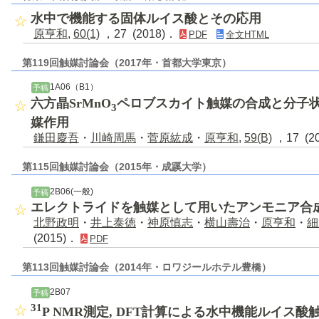
水中で機能する固体ルイス酸とその応用
原亨和
,
60(1)
，27 (2018)．
PDF
全文HTML
第119回触媒討論会（2017年・首都大学東京）
1A06（B1）
予稿
六方晶SrMnO
ペロブスカイト触媒の合成と分子
3
媒作用
鎌田慶吾
・
川崎周馬
・
菅原紘成
・
原亨和
,
59(B)
，17 (2
第115回触媒討論会（2015年・成蹊大学）
2B06(一般)
予稿
エレクトライドを触媒として用いたアンモニア合
北野政明
・
井上泰徳
・
神原慎志
・
横山壽治
・
原亨和
・
細
(2015)．
PDF
第113回触媒討論会（2014年・ロワジールホテル豊橋）
2B07
予稿
31
P NMR測定, DFT計算による水中機能ルイス