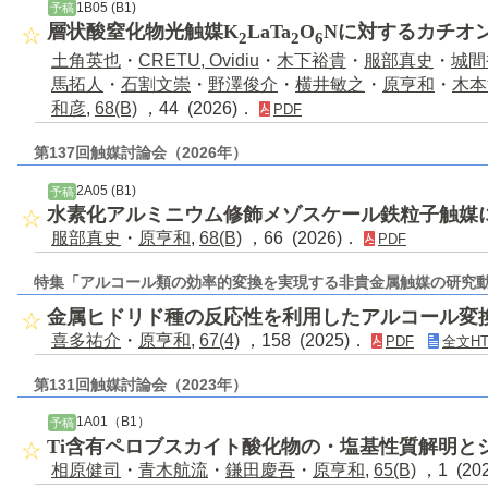
1B05 (B1)
予稿
層状酸窒化物光触媒K
LaTa
O
Nに対するカチオ
2
2
6
土角英也
・
CRETU, Ovidiu
・
木下裕貴
・
服部真史
・
城間
馬拓人
・
石割文崇
・
野澤俊介
・
横井敏之
・
原亨和
・
木本
和彦
,
68(B)
，44 (2026)．
PDF
第137回触媒討論会（2026年）
2A05 (B1)
予稿
水素化アルミニウム修飾メゾスケール鉄粒子触媒
服部真史
・
原亨和
,
68(B)
，66 (2026)．
PDF
特集「アルコール類の効率的変換を実現する非貴金属触媒の研究
金属ヒドリド種の反応性を利用したアルコール変
喜多祐介
・
原亨和
,
67(4)
，158 (2025)．
PDF
全文HT
第131回触媒討論会（2023年）
1A01（B1）
予稿
Ti含有ペロブスカイト酸化物の・塩基性質解明と
相原健司
・
青木航流
・
鎌田慶吾
・
原亨和
,
65(B)
，1 (20