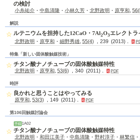
の検討
小糸祐介
・
中島清隆
・
小林久芳
・
北野政明
・
原亨和
,
56(
解説
ルテニウムを担持した12CaO・7Al
O
エレクトラ
2
3
北野政明
・
原亨和
・
細野秀雄
,
55(4)
，239 (2013)．
P
特集「新しい固体酸触媒技術」
チタン酸ナノチューブの固体酸触媒特性
北野政明
・
原亨和
,
53(6)
，340 (2011)．
PDF
時評
良かれと思うことはやってみる
原亨和
,
53(3)
，149 (2011)．
PDF
第106回触媒討論会
1A02
予稿
チタン酸ナノチューブの固体酸触媒特性
北野政明
・
和田江美子
・
中島清隆
・
野村淳子
・
林繁信
・