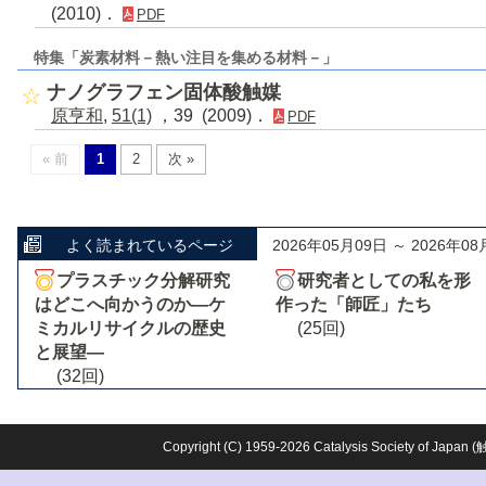
(2010)．
PDF
特集「炭素材料－熱い注目を集める材料－」
ナノグラフェン固体酸触媒
原亨和
,
51(1)
，39 (2009)．
PDF
« 前
1
2
次 »
よく読まれているページ
2026年05月09日 ～ 2026年08
プラスチック分解研究
研究者としての私を形
はどこへ向かうのか―ケ
作った「師匠」たち
ミカルリサイクルの歴史
(25回)
と展望―
(32回)
Copyright (C) 1959-2026 Catalysis Society o