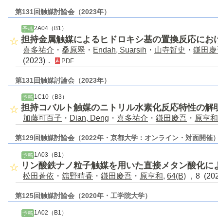
第131回触媒討論会（2023年）
2A04（B1）
予稿
担持金属触媒によるヒドロキシ基の置換反応におけ
喜多祐介
・
桑原翠
・
Endah, Suarsih
・
山寺哲史
・
鎌田慶
(2023)．
PDF
第131回触媒討論会（2023年）
1C10（B3）
予稿
担持コバルト触媒のニトリル水素化反応特性の解
加藤可百子
・
Dian, Deng
・
喜多祐介
・
鎌田慶吾
・
原亨和
第129回触媒討論会（2022年・京都大学：オンライン・対面開催
1A03（B1）
予稿
リン酸鉄ナノ粒子触媒を用いた直接メタン酸化に
松田蒼依
・
舘野晴香
・
鎌田慶吾
・
原亨和
,
64(B)
，8 (20
第125回触媒討論会（2020年・工学院大学）
1A02（B1）
予稿