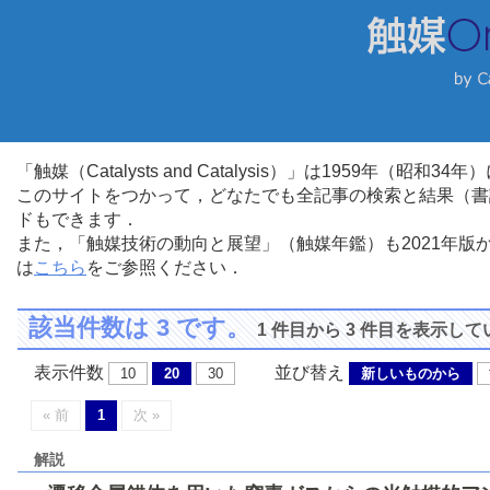
「触媒（Catalysts and Catalysis）」は1959年（昭
このサイトをつかって，どなたでも全記事の検索と結果（書
ドもできます．
また，「触媒技術の動向と展望」（触媒年鑑）も2021年
は
こちら
をご参照ください．
該当件数は 3 です。
1 件目から 3 件目を表示し
表示件数
並び替え
10
20
30
新しいものから
« 前
1
次 »
解説