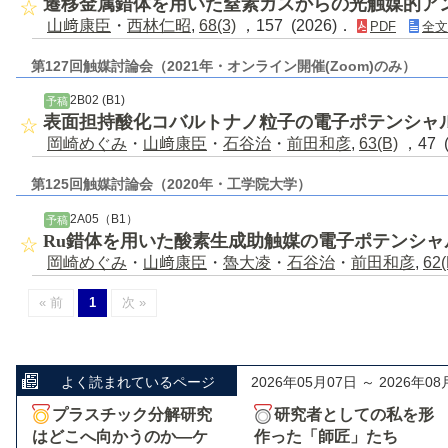
遷移金属錯体を用いた窒素ガスからの光触媒的ア
山﨑康臣
・
西林仁昭
,
68(3)
，157 (2026)．
PDF
全文
第127回触媒討論会（2021年・オンライン開催(Zoom)のみ）
2B02 (B1)
予稿
表面担持酸化コバルトナノ粒子の電子ポテンシャ
岡崎めぐみ
・
山﨑康臣
・
石谷治
・
前田和彦
,
63(B)
，47 
第125回触媒討論会（2020年・工学院大学）
2A05（B1）
予稿
Ru錯体を用いた酸素生成助触媒の電子ポテンシャ
岡崎めぐみ
・
山﨑康臣
・
魯大凌
・
石谷治
・
前田和彦
,
62(
« 前
1
次 »
よく読まれているページ
2026年05月07日 ～ 2026年08
プラスチック分解研究
研究者としての私を形
はどこへ向かうのか―ケ
作った「師匠」たち