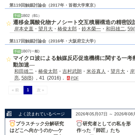
第119回触媒討論会（2017年・首都大学東京）
1B02（B1）
予稿
遷移金属酸化物ナノシート交互積層構造の精密設
岸本史直
・
望月大
・
椿俊太郎
・
鈴木榮一
・
和田雄二
,
59(
第117回触媒討論会（2016年・大阪府立大学）
1B07(一般)
予稿
マイクロ波による触媒反応促進機構に関する一考
動加速―
和田雄二
・
椿俊太郎
・
吉村武朗
・
米谷真人
・
望月大
・
岸
亮
,
58(B)
，41 (2016)．
PDF
« 前
1
次 »
よく読まれているページ
2026年05月07日 ～ 2026年08
プラスチック分解研究
研究者としての私を形
はどこへ向かうのか―ケ
作った「師匠」たち