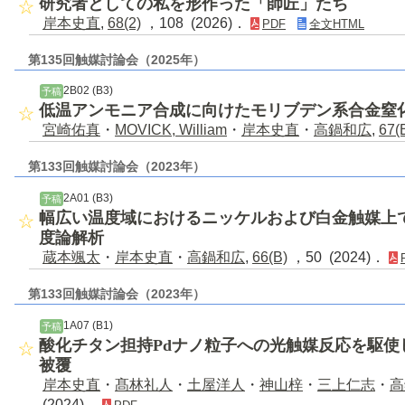
研究者としての私を形作った「師匠」たち
岸本史直
,
68(2)
，108 (2026)．
PDF
全文HTML
第135回触媒討論会（2025年）
2B02 (B3)
予稿
低温アンモニア合成に向けたモリブデン系合金窒
宮崎佑真
・
MOVICK, William
・
岸本史直
・
高鍋和広
,
67(
第133回触媒討論会（2023年）
2A01 (B3)
予稿
幅広い温度域におけるニッケルおよび白金触媒上
度論解析
蔵本颯太
・
岸本史直
・
高鍋和広
,
66(B)
，50 (2024)．
第133回触媒討論会（2023年）
1A07 (B1)
予稿
酸化チタン担持Pdナノ粒子への光触媒反応を駆使
被覆
岸本史直
・
髙林礼人
・
土屋洋人
・
神山梓
・
三上仁志
・
高
(2024)．