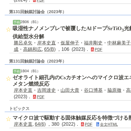
PDF
第131回触媒討論会（2023年）
2B06（B1）
予稿
吸湿性ナノメンブレで被覆したAlドープSrTiO
光
3
供給型水分解
勝呂卓矢
・
岸本史直
・
仮屋伸子
・
福井剛史
・
中林麻美子
成
・
高鍋和広
,
65(B)
，106 (2023)．
PDF
第131回触媒討論会（2023年）
1B04（B1）
予稿
ゼオライト細孔内のCsカチオンへのマイクロ波エ
メタン燃焼反応
岸本史直
・
吉岡達史
・
山田大貴
・
谷口博基
・
脇原徹
・
高
(2023)．
PDF
トピックス
マイクロ波で駆動する固体触媒反応を特徴づける
岸本史直
,
64(6)
，380 (2022)．
PDF
全文HTML