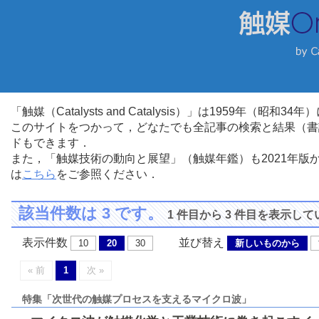
「触媒（Catalysts and Catalysis）」は1959年（昭
このサイトをつかって，どなたでも全記事の検索と結果（書
ドもできます．
また，「触媒技術の動向と展望」（触媒年鑑）も2021年
は
こちら
をご参照ください．
該当件数は 3 です。
1 件目から 3 件目を表示し
表示件数
並び替え
10
20
30
新しいものから
« 前
1
次 »
特集「次世代の触媒プロセスを支えるマイクロ波」