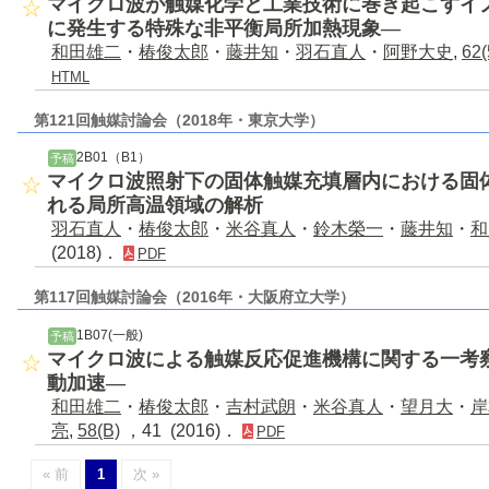
マイクロ波が触媒化学と工業技術に巻き起こすイ
に発生する特殊な非平衡局所加熱現象—
和田雄二
・
椿俊太郎
・
藤井知
・
羽石直人
・
阿野大史
,
62(
HTML
第121回触媒討論会（2018年・東京大学）
2B01（B1）
予稿
マイクロ波照射下の固体触媒充填層内における固
れる局所高温領域の解析
羽石直人
・
椿俊太郎
・
米谷真人
・
鈴木榮一
・
藤井知
・
和
(2018)．
PDF
第117回触媒討論会（2016年・大阪府立大学）
1B07(一般)
予稿
マイクロ波による触媒反応促進機構に関する一考
動加速―
和田雄二
・
椿俊太郎
・
吉村武朗
・
米谷真人
・
望月大
・
岸
亮
,
58(B)
，41 (2016)．
PDF
« 前
1
次 »