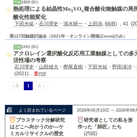
1B06 (B1)
予稿
熱処理による結晶性Mo
VO
複合酸化物触媒の局
3
x
酸化性能変化
下田光祐
・
石川理史
・
清水研一
・
上田渉
,
66(B)
，41 (2
第127回触媒討論会（2021年・オンライン開催(Zoom)のみ）
2A02 (B1)
予稿
アクロレイン選択酸化反応用工業触媒としての多元
活性場の考察
石川理史
・
山田雄大
・
樫尾直樹
・
下田光祐
・
野田渚沙
・
(2021)．
PDF
« 前
1
次 »
よく読まれているページ
2026年05月10日 ～ 2026年08
プラスチック分解研究
研究者としての私を形
はどこへ向かうのか―ケ
作った「師匠」たち
ミカルリサイクルの歴史
(25回)