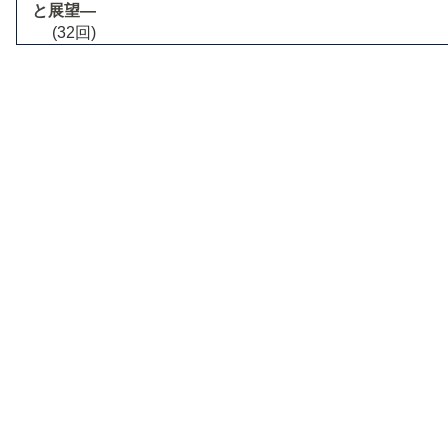
と展望―
(32回)