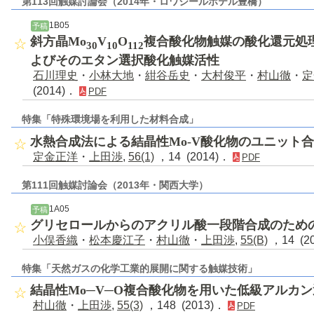
第113回触媒討論会（2014年・ロワジールホテル豊橋）
1B05
予稿
斜方晶Mo
V
O
複合酸化物触媒の酸化還元処
30
10
112
よびそのエタン選択酸化触媒活性
石川理史
・
小林大地
・
紺谷岳史
・
大村俊平
・
村山徹
・
定
(2014)．
PDF
特集「特殊環境場を利用した材料合成」
水熱合成法による結晶性Mo-V酸化物のユニット
定金正洋
・
上田渉
,
56(1)
，14 (2014)．
PDF
第111回触媒討論会（2013年・関西大学）
1A05
予稿
グリセロールからのアクリル酸一段階合成のため
小俣香織
・
松本慶江子
・
村山徹
・
上田渉
,
55(B)
，14 (2
特集「天然ガスの化学工業的展開に関する触媒技術」
結晶性Mo─V─O複合酸化物を用いた低級アルカ
村山徹
・
上田渉
,
55(3)
，148 (2013)．
PDF