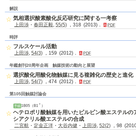
解説
気相選択酸素酸化反応研究に関する一考察
上田渉
・
春田正毅
,
55(5)
，318 (2013)．
PDF
時評
フルスケール活動
上田渉
,
54(3)
，159 (2012)．
PDF
年鑑創刊20周年企画 触媒技術の動向と展望
選択酸化用酸化物触媒に見る複雑化の歴史と進化
上田渉
,
54(7)
，474 (2012)．
PDF
第105回触媒討論会
＊
1B05（B1
）
予稿
ヘテロポリ酸触媒を用いたピルビン酸エステルのア
シアクリル酸エステルの合成
二宮航
・
定金正洋
・
大谷内健
・
上田渉
,
52(2)
，98 (201