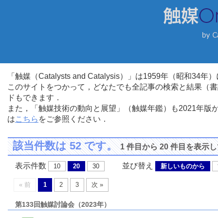
「触媒（Catalysts and Catalysis）」は1959年（昭
このサイトをつかって，どなたでも全記事の検索と結果（書
ドもできます．
また，「触媒技術の動向と展望」（触媒年鑑）も2021年
は
こちら
をご参照ください．
該当件数は 52 です。
1 件目から 20 件目を表示
表示件数
並び替え
10
20
30
新しいものから
« 前
1
2
3
次 »
第133回触媒討論会（2023年）