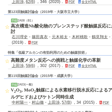
上田渉
,
62(6)
，346 (2020)．
PDF
全文HTML
第123回触媒討論会（2019年・大阪市立大学）
2A08（B1）
予稿
高次構造Nb酸化物のブレンステッド酸触媒反応
討
石川理史
・
篠田真衣
・
元木裕太
・
木村桃歌
・
鶴見翔太
・
(2019)．
PDF
特集「低級アルカンの有効利用のための触媒技術」
高難度メタン反応への挑戦と触媒化学の革新
上田渉
,
59(6)
，302 (2017)．
PDF
全文HTML
第115回触媒討論会（2015年・成蹊大学）
2A03(一般)
予稿
V
O
, MoO
触媒による水素移行脱水反応によるア
2
3
2
ルデヒドおよびケトン同時生成
中村陽一
・
村山徹
・
上田渉
,
57(B)
，34 (2015)．
PDF