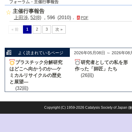
フォーラム・主催行事報告
主催行事報告
上田渉
,
52(8)
，596 (2010)．
PDF
« 前
1
2
3
次 »
よく読まれているページ
2026年05月08日 ～ 2026年08
プラスチック分解研究
研究者としての私を形
はどこへ向かうのか―ケ
作った「師匠」たち
ミカルリサイクルの歴史
(26回)
と展望―
(32回)
Copyright (C) 1959-2026 Catalysis Society o