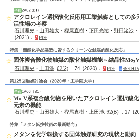
2A02 (B1)
予稿
アクロレイン選択酸化反応用工業触媒としての多元
活性場の考察
石川理史
・
山田雄大
・
樫尾直樹
・
下田光祐
・
野田渚沙
・
(2021)．
PDF
特集「機能化学品製造に資するクリーンな触媒的酸化反応」
固体複合酸化物触媒の酸化触媒機能～結晶性Mo
3
石川理史
・
上田渉
,
62(2)
，74 (2020)．
PDF
全文HTM
第125回触媒討論会（2020年・工学院大学）
1A06（B1）
予稿
Mo-V系複合酸化物を用いたアクロレイン選択酸
元素の機能
石川理史
・
山田雄大
・
樫尾直樹
・
上田渉
,
62(B)
，17 (2
特集「メタン転換技術の最新動向」
メタンを化学転換する固体触媒研究の現状と動向