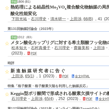
1B06 (B1)
予稿
熱処理による結晶性Mo
VO
複合酸化物触媒の局
3
x
酸化性能変化
下田光祐
・
石川理史
・
清水研一
・
上田渉
,
66(B)
，41 (2
第131回触媒討論会（2023年）
1D12（B3）
予稿
メタン酸化カップリグに対する希土類酸フッ化物
松本知大
・
石村真優子
・
石川理史
・
齋藤美和
・
上田渉
・
(2023)．
PDF
時評
新 進 触 媒 研 究 者 に 告 ぐ
上田渉
,
65(1)
，1 (2023)．
PDF
全文HTML
特集「格子酸素・格子酸素欠陥を利用した触媒反応」
Keggin型ポリ酸間で形成される酸素欠損サイト
石川理史
・
上田渉
,
65(4)
，252 (2023)．
PDF
全文HT
第127回触媒討論会（2021年・オンライン開催(Zoom)のみ）