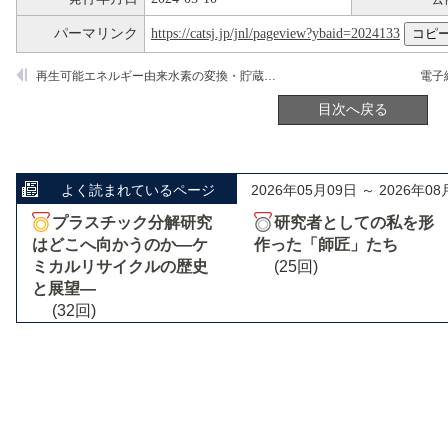
パーマリンク
https://catsj.jp/jnl/pageview?ybaid=2024133
再生可能エネルギー由来水素の変換・貯蔵システムの効率化を目指した触媒反応プロセスの設計・制御
目次へ戻る
よく読まれているページ
2026年05月09日 ～ 2026年08
プラスチック分解研究
研究者としての私を形
はどこへ向かうのか―ケ
作った「師匠」たち
ミカルリサイクルの歴史
(25回)
と展望―
(32回)