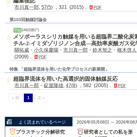
編集後記
市川真一郎
,
57(5)
，321 (2015)．
PDF
第103回触媒討論会
2A02(B1*)
予稿
メソポーラスシリカ触媒を用いる超臨界二酸化炭素中
チル-2-イミダゾリジノン合成―高効率炭酸ガス化
關祐威
・
小久保慶陽
・
市川真一郎
・
鈴木智之
・
榧木啓人
(2009)．
PDF
特集 「超臨界流体を用いた化学プロセスの新展開」
超臨界流体を用いた高選択的固体触媒反応
市川真一郎
・
碇屋隆雄
,
47(8)
，582 (2005)．
PDF
« 前
1
次 »
よく読まれているページ
2026年05月08日 ～ 2026年08
プラスチック分解研究
研究者としての私を形