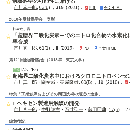
触媒科学の可能性に賭ける
市川真一郎
,
63(6)
，319 (2021)．
PDF
全文HTML
2018年度触媒学会 表彰
技術進歩賞
「超臨界二酸化炭素中でのニトロ化合物の水素化
率合成」
市川真一郎
,
61(1)
，II (2019)．
PDF
全文HTML
第121回触媒討論会（2018年・東京大学）
1A07（B2）
予稿
超臨界二酸化炭素中におけるクロロニトロベンゼ
市川真一郎
・
關祐威
・
碇屋隆雄
,
60(B)
，19 (2018)．
特集「工業触媒およびその周辺技術の最近の進歩」
1-ヘキセン製造用触媒の開発
市川真一郎
・
中野隆志
・
石井聖一
・
藤田照典
,
57(5)
，27
編集後記