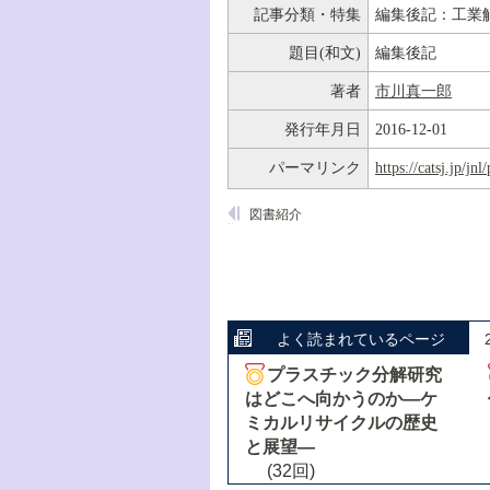
記事分類・特集
編集後記：工業
題目(和文)
編集後記
著者
市川真一郎
発行年月日
2016-12-01
パーマリンク
https://catsj.jp/j
図書紹介
よく読まれているページ
プラスチック分解研究
はどこへ向かうのか―ケ
ミカルリサイクルの歴史
と展望―
(32回)