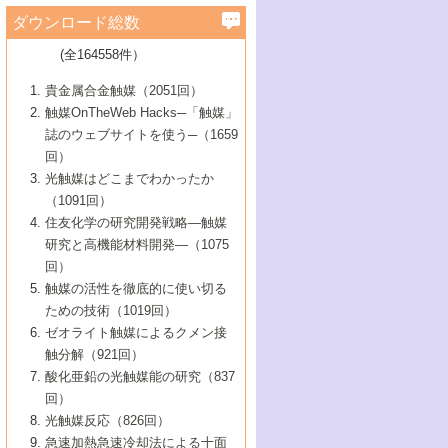
学）
7号 水素を利用する化成品合成の新潮流
6号 新しい固体酸触媒技術
5号 触媒を有効に使うための技術
ールホテル豊橋）
蔵技術の進歩
まで─
3号 メソポーラス物質の新展開
立大学）
3号 実用的ファインケミカル合成プロセス
ダウンロード総数
2号 第97回触媒討論会
1号 最近の触媒担体とその効果
▼46巻（2004年）
7号 ゼオライト合成における最近の進歩
6号 第106回触媒討論会
5号 CO
が関わる触媒・材料
B号 第111回触媒討論会（2013年・関西大
4号 錯体を利用したユニークな表面構造の
を実現する触媒
2
3号 リビング重合触媒の最近の展開
2号 第95回触媒討論会
(全164558件）
1号 部分酸化反応触媒の最前線
▼45巻（2003年）
学）
構築と機能
7号 有機分子触媒による精密有機合成
4号 バイオマス活用のための技術開発
6号 第104回触媒討論会
4号 今後の液体燃料を支える触媒技術
3号 化成品を合成するゼオライト触媒
2号 第93回触媒討論会
1号 なぜこの触媒が良いのか？
▼44巻（2002年）
貴金属合金触媒（2051回）
5号 若手会員による触媒研究の未来展望1：
8号 高機能化ポリオレフィンに向けた重合
5号 こんな物質，あんな物質―新たな触媒
7号 持続可能社会実現のための触媒および
5号 水素製造・貯蔵のための触媒技術の新
4号 水分解用光触媒材料
3号 特殊エネルギー場の触媒反応
触媒OnTheWeb Hacks─「触媒」
企業編
2号 第91回触媒討論会
触媒の最近の進展
1号 高次制御された触媒の化学
▼43巻（2001年）
の可能性―
触媒関連技術
しい展開
誌のウェブサイトを使う─（1659
5号 時間分解分光の進歩と応用
4号 生体内における金属の触媒作用
6号 第102回触媒討論会
3号 最近の自動車排ガス処理技術
2号 第89回触媒討論会
1号 グリーンケミストリーと触媒
▼42巻（2000年）
6号 第100回触媒討論会
8号 未来を拓く金属錯体
回）
6号 第98回触媒討論会
6号 第96回触媒討論会
5号 ファインケミカルズの展開に寄与する
7号 触媒・化学反応における計算化学の進
4号 触媒研究の現状と将来─第90回触媒討論
3号 触媒を利用した電気化学の新展開
2号 第87回触媒討論会特集号
1号 触媒反応工学の明日を拓く
▼41巻（1999年）
7号 『結晶の化学』を活かした触媒研究
光触媒はどこまでわかったか
7号 基礎化学品製造の触媒技術
触媒
歩
会Aから
7号 未来型金属錯体触媒開発への展望
4号 ナノ材料の調製と機能化
（1091回）
3号 生体触媒とバイオプロセス
2号 第85回触媒討論会
8号 イオン液体の応用
1号 孔、穴、あな?-特異な空間とその利用-
▼40巻（1998年）
8号 多機能型リアクター
6号 第94回触媒討論会
8号 若手研究者による触媒研究の未来展望
5号 基礎化学品製造の触媒技術
8号 超臨界流体を用いた化学プロセスの新
住友化学の研究開発戦略―触媒
5号 こんな触媒が欲しい
4号 水素製造・利用の触媒化学
3号 反応ダイナミクス
2号 第83回触媒討論会
1号 創立40周年記念・触媒化学この10年の
▼39巻（1997年）
2：大学・研究所編
展開
研究と高機能材料開発―（1075
7号 サブナノレベルでみた新しい表面現象
6号 第92回触媒討論会
6号 第90回触媒討論会
5号 触媒研究における新しい切り口：コン
進展と21世紀への提言/創立40周年記念・触
4号 超臨界流体の触媒反応への応用
3号 均一系触媒反応最前線
1号 均一系と不均一系触媒反応-その特徴と
回）
▼38巻（1996年）
8号 オレフィン重合触媒の新たな展
7号 基礎化学品製造の触媒技術
ビナトリアルケミストリー
媒学会この10年の歩みとこれから/創立40周
7号 触媒研究と学術雑誌/情報
5号 触媒のおもしろさをどのように伝える
接点
触媒の活性を徹底的に使い切る
4号 実用炭素材料の新展開
1号 触媒の構造と触媒作用/C1化学を中心と
▼37巻（1995年）
年記念・記録は語る
8号 資源の循環と触媒技術
6号 第88回触媒討論会特集号
か
ための技術（1019回）
8号 若い世代からみた触媒化学の現状と未
2号 第79回触媒討論会
5号 研究の方法論を考える
する21世紀への触媒
1号 ファインケミカルズと固体触媒
▼36巻（1994年）
2号 第81回触媒討論会
ゼオライト触媒によるクメン接
来
7号 企業における触媒研究のブレークスル
6号 第86回触媒討論会
3号 最新NO除去触媒の実用化研究
6号 第84回触媒討論会
2号 第77回触媒討論会
2号 第75回触媒討論会
触分解（921回）
1号 電気化学と触媒
▼35巻（1993年）
ー
3号 計算機触媒化学へのさそい
7号 水素化精製触媒の新しい展開
4号 新しい反応場を目指した触媒調製
7号 機能性金属材料と触媒
3号 オリンピックメダル:金・銀・銅はどん
酸化亜鉛の光触媒能の研究（837
3号 希土類を利用した触媒
2号 第73回触媒討論会
8号 この材料を触媒として使ってみません
4号 触媒劣化の制御と予測
1号 工業触媒開発マニュアル―探索から工
▼34巻（1992年）
8号 新しい反応性と機能性を目指した金属
な触媒作用を示すか
回）
5号 反応・分離技術の新しい展開
8号 触媒研究へのNMRの応用と展望
か？
業化まで
4号 触媒とリサイクル
3号 C4化学の展開
5号 最新の実用プロセスと触媒
クラスタ-化学
1号 インパクトを与えたこの研究
▼33巻（1991年）
光触媒反応（826回）
4号 触媒作用における機能の複合化
6号 第80回触媒討論会
2号 第71回触媒討論会
5号 エネルギー変換触媒
4号 《通常号》
6号 第82回触媒討論会
急速加熱急速冷却法による十面
2号 第69回触媒討論会
1号 触媒プロセス開発マニュアル―探索か
▼32巻（1990年）