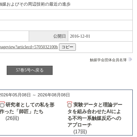
触媒およびその周辺技術の最近の進歩
公開日
2016-12-01
nl/pageview?articlecd=5705032100h
触媒学会団体会員名簿
57巻5号へ戻る
2026年05月08日 ～ 2026年08月08日
研究者としての私を形
実験データと理論デー
作った「師匠」たち
タを組み合わせたAIによ
(26回)
る不均一系触媒反応への
アプローチ
(17回)