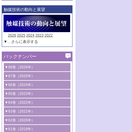
触媒技術の動向と展望
2026
2025
2024
2023
2022
▼…さらに表示する
バックナンバー
▼68巻（2026年）
1号 過酸化水素合成に関する研究動向
▼67巻（2025年）
2号 コンピューター技術により加速する
1号 CO
水素化によるグリーン燃料/グリ
▼66巻（2024年）
2
触媒開発
ーンケミカル製造
1号 低次元ナノ構造を有する触媒材料
▼65巻（2023年）
3号 有機分子変換やCO
資源化のための
2
2号 水素製造のための水分解技術に関す
2号 規制反応場を活用した固体触媒研究
1号 炭素が関わる触媒機能
▼64巻（2022年）
光触媒に関する最近の研究
る最近の研究
の新展開
2号 プラスチックケミカルリサイクルの
1号 合成ガス製造とCOを用いるケミカル
▼63巻（2021年）
B号 第137回触媒討論会（2026年）
3号 オレフィン系樹脂の精密合成に関す
3号 未踏分子変換を目指した酸化触媒プ
ための触媒技術
ズ合成の最新動向
1号 金触媒の新展開
▼62巻（2020年）
る最新技術
ロセスの最前線
3号 非酸化物系金属化合物を基盤とした
2号 化学品合成のための合金触媒開発
2号 ペロブスカイト
1号 触媒設計を拓く欠陥構造のキャラク
▼61巻（2019年）
4号 アルコール類の効率的変換を実現す
4号 シンクロトロン放射光および中性子
触媒材料の開発