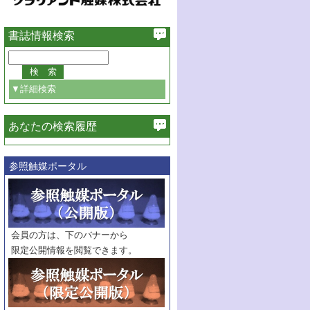
書誌情報検索
▼詳細検索
あなたの検索履歴
必ず含む
参照触媒ポータル
巻・号指定
巻
号
範囲指定
巻
号～
巻
会員の方は、下のバナーから
号
限定公開情報を閲覧できます。
触媒年鑑
年度
記事種別
マーク：
マークあり