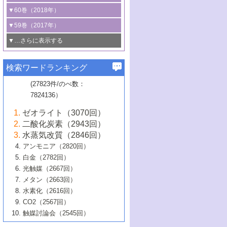
3号 CO
の排出削減および有効活用のた
タリゼーション
2
3号 特殊反応場を利用した触媒的分子変
る非貴金属触媒の研究動向
線を利用した触媒解析技術の最先端
1号 物質移動制御に着目した触媒プロセ
▼60巻（2018年）
4号 格子酸素・格子酸素欠陥を利用した
めの触媒技術
換反応
2号 機能化学品製造に資するクリーンな
ス開発
5号 ゼオライトの合成と応用における研
5号 単原子触媒
触媒反応
1号 固体酸触媒の最新の研究動向
▼59巻（2017年）
触媒的酸化反応
4号 若手による情報発信企画～とびたて
4号 多孔質材料を用いた触媒の新展開
究動向
2号 CO
フリー水素サプライチェーンに
2
6号 参照触媒委員会からのお知らせ
5号 生体触媒によるエネルギー変換反応
2号 二酸化炭素からの有用化学品合成
1号 いたるところに，触媒
▼…さらに表示する
若き触媒の研究者たち～（1）
3号 水処理のための触媒化学
5号 情報学的手法を用いた触媒開発
6号 ヘテロ接合界面
関わる触媒開発動向
B号 第133回触媒討論会（2023年）
6号 窒素とリンの循環のための触媒・機
3号 ナノ粒子・クラスター触媒の最前線
2号 機能性材料の局所構造解析のための
5号 若手による情報発信企画～とびたて
▼58巻（2016年）
4号 光触媒を用いた水分解の最新の研究
6号 カーボンニュートラルに向けた電解
B号 第135回触媒討論会（2025年）
3号 精密高分子合成に関する最近の研究
能性材料
最先端技術
検索ワードランキング
4号 60周年記念企画
若き触媒の研究者たち～（2）
動向
技術
1号 ユニークな構造の高分子を生み出す触
▼57巻（2015年）
動向
B号 第131回触媒討論会（2023年）
3号 無機分離膜材料の開発と触媒反応プ
5号 進化するゼオライト合成技術
6号 石油のノーブル・ユースを志向した
媒技術
(27823件/のべ数：
5号 次世代の触媒プロセスを支えるマイ
B号 第127回触媒討論会（2021年・オン
1号 水素キャリアにかかわる触媒技術の新
4号 バイオマス化成品製造のための触媒
▼56巻（2014年）
ロセスへの適用
触媒技術
7824136）
クロ波
6号 非貴金属系触媒における電気化学的
ライン開催(Zoom)のみ）
2号 リグニンからの化成品製造に向けた触
展開
技術
1号 特殊環境場を利用した材料合成
▼55巻（2013年）
4号 触媒研究における計算科学の利用
酸素還元反応
B号 第129回触媒討論会（2022年・京都
媒技術
6号 メタン転換技術の最新動向
ゼオライト（3070回）
2号 石油精製用触媒の最近の進展
5号 固体触媒による含窒素有機化合物変
2号 光触媒反応機構に関する最新の研究動
1号 高耐久性燃料電池システム用触媒にお
大学：オンライン・対面開催）
▼54巻（2012年）
5号 水素のふるまいを解き明かす最先端
B号 第121回触媒討論会（2018年・東京
3号 触媒研究の最先端～とびたて若き研究
二酸化炭素（2943回）
B号 第125回触媒討論会（2020年・工学
換の最前線
3号 固体酸化物形燃料電池（SOFC）におけ
向
ける新展開
研究
大学）
1号 規則性多孔体の利用技術における最近
▼53巻（2011年）
者たち～（1）
水蒸気改質（2846回）
院大学）
るアノード触媒上での燃料直接改質技術
6号 貴金属使用量低減に向けた自動車排
3号 固体高分子形燃料電池カソード触媒の
2号 リビングラジカル重合の最近の動向
6号 低級アルカンの有効利用のための触
の進歩
アンモニア（2820回）
4号 触媒研究の最先端～とびたて若き研究
1号 金属学から見る合金触媒の新展開
▼52巻（2010年）
ガス浄化触媒の開発
4号 コアシェル構造の制御による触媒機能
開発動向
媒技術
白金（2782回）
3号 天然ガスの化学工業的展開に関する触
2号 第109回触媒討論会
者たち～（2）
2号 第107回触媒討論会
の向上
1号 触媒の劣化対策と長寿命触媒開発
B号 第123回触媒討論会（2019年・大阪
▼51巻（2009年）
4号 人工光合成に向けた近年のアプローチ
光触媒（2667回）
媒技術
B号 第119回触媒討論会（2017年・首都
3号 貴金属低減技術の最新動向
5号 触媒研究の最先端～とびたて若き研究
市立大学）
3号 触媒のその場観察法の進歩（１）
5号 工業触媒およびその周辺技術の最近の
2号 第105回触媒討論会
1号 炭素材料－熱い注目を集める材料－
▼50巻（2008年）
メタン（2663回）
大学東京）
5号 未利用熱エネルギーの有効活用に貢献
4号 貴金属触媒の精密構造制御とその活用
者たち～（3）
4号 貴金属代替技術の最新動向
進歩
水素化（2616回）
4号 触媒のその場観察法の進歩（２）
3号 ナノ構造が拓く新機能
する触媒技術
2号 第103回触媒討論会
1号 触媒化学と学会のこの10年，半世紀，
▼49巻（2007年）
5号 バイオマス化成品製造のための固体触
6号 イオニクス材料と燃料電池・電解合成
5号 光触媒による物質変換反応の新展開
CO2（2567回）
6号 ナノシート
5号 不活性結合の触媒的活性化による有機
そして未来
4号 活性サイトおよびその環境の精密な設
6号 ポリオキソメタレート
3号 環境浄化用光触媒の現状と課題
媒の開発
1号 含フッ素化合物の合成と触媒
▼48巻（2006年）
の最新の研究動向
触媒討論会（2545回）
6号 グラフェン
合成
B号 第115回触媒討論会（2015年・成蹊大
計による触媒の高機能化
2号 第101回触媒討論会
B号 第113回触媒討論会（2014年・ロワジ
4号 水素社会の実現に向けた水素製造・貯
6号 ナノ空間─吸着状態解析から新機能開拓
2号 第99回触媒討論会
B号 第117回触媒討論会（2016年・大阪府
1号 固体酸触媒の最近の進歩
▼47巻（2005年）