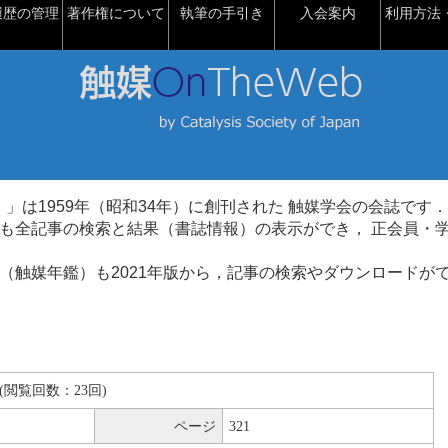
履歴の管理
著作権について
執筆の手引き
入会案内
利用方法・
talysis）」は1959年（昭和34年）に創刊された 触媒学会の会誌です．
も全記事の検索と結果（書誌情報）の表示ができ， 正会員・
（触媒年鑑）も2021年版から，記事の検索やダウンロードが
KB(閲覧回数：23回)
ページ
321