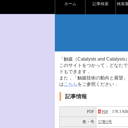
ホーム
記事検索
検索
「触媒（Catalysts and Ca
このサイトをつかって，どなたで
ドもできます．
また，「触媒技術の動向と展望」
は
こちら
をご参照ください．
記事情報
PDF
178.3 
PDF
巻・号
57巻5号