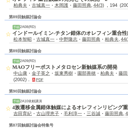
柏典夫
・
古城真一
・
木岡護
・
藤田照典
,
44(3)
，194 (20
第89回触媒討論会
2A08(RD)
予稿
インドールイミン-チタン錯体のオレフィン重合性
松本智昭
・
古城真一
・
中野隆志
・
藤田照典
・
柏典夫
,
44(
第89回触媒討論会
2A09(RD)
予稿
MAOフリーポストメタロセン新触媒系の開発
中山康
・
金子英之
・
坂東秀樹
・
園部善穂
・
柏典夫
・
藤田
(2002)．
PDF
第90回触媒討論会
2A10依頼講演
予稿
4族遷移金属錯体触媒によるオレフィンリビング
吉田育紀
・
古山理恵子
・
毛利淳一
・
三谷誠
・
藤田照典
,
4
第87回触媒討論会特集号