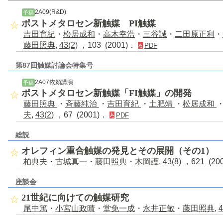
2A09(R&D)
予稿
ポストメタロセン新触媒 PI触媒
吉田育紀
・
松居成和
・
高木幸浩
・
三谷誠
・
二田原正利
・
藤田照典
,
43(2)
，103 (2001)．
PDF
第87回触媒討論会特集号
2A07依頼講演
予稿
ポストメタロセン新触媒「FI触媒」の開発
藤田照典
・
斉藤純治
・
吉田育紀
・
土肥靖
・
松居成和
夫
,
43(2)
，67 (2001)．
PDF
総説
オレフィン重合触媒の発見とその展開（その1）
柏典夫
・
古城真一
・
藤田照典
・
木岡護
,
43(8)
，621 (20
座談会
21世紀に向けての触媒研究
尾中篤
・
小宮山政晴
・
堂免一成
・
永井正敏
・
藤田照典
,
4