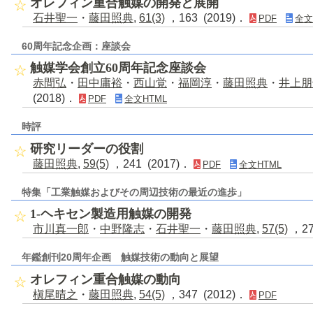
オレフィン重合触媒の開発と展開
石井聖一
・
藤田照典
,
61(3)
，163 (2019)．
PDF
全文
60周年記念企画：座談会
触媒学会創立60周年記念座談会
赤間弘
・
田中庸裕
・
西山覚
・
福岡淳
・
藤田照典
・
井上朋
(2018)．
PDF
全文HTML
時評
研究リーダーの役割
藤田照典
,
59(5)
，241 (2017)．
PDF
全文HTML
特集「工業触媒およびその周辺技術の最近の進歩」
1-ヘキセン製造用触媒の開発
市川真一郎
・
中野隆志
・
石井聖一
・
藤田照典
,
57(5)
，27
年鑑創刊20周年企画 触媒技術の動向と展望
オレフィン重合触媒の動向
槇尾晴之
・
藤田照典
,
54(5)
，347 (2012)．
PDF