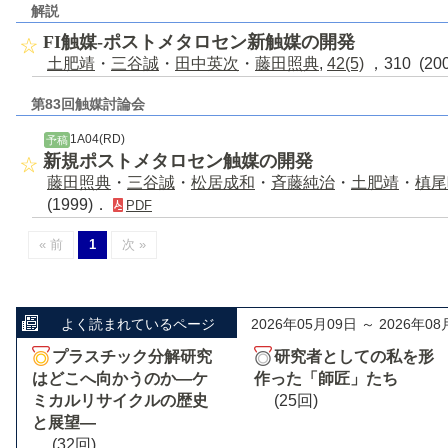
解説
FI触媒-ポストメタロセン新触媒の開発
土肥靖
・
三谷誠
・
田中英次
・
藤田照典
,
42(5)
，310 (20
第83回触媒討論会
1A04(RD)
予稿
新規ポストメタロセン触媒の開発
藤田照典
・
三谷誠
・
松居成和
・
斉藤純治
・
土肥靖
・
槙尾
(1999)．
PDF
« 前
1
次 »
よく読まれているページ
2026年05月09日 ～ 2026年08
プラスチック分解研究
研究者としての私を形
はどこへ向かうのか―ケ
作った「師匠」たち
ミカルリサイクルの歴史
(25回)
と展望―
(32回)