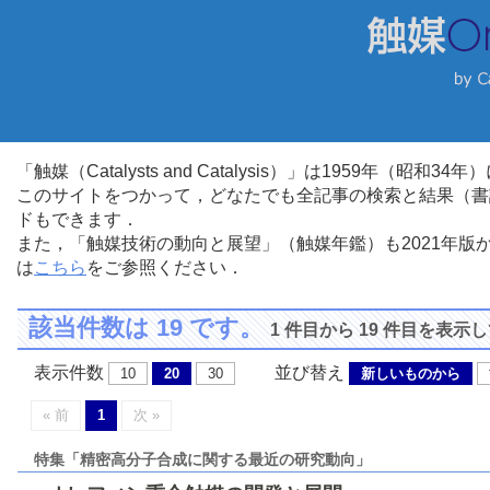
「触媒（Catalysts and Catalysis）」は1959年（昭
このサイトをつかって，どなたでも全記事の検索と結果（書
ドもできます．
また，「触媒技術の動向と展望」（触媒年鑑）も2021年
は
こちら
をご参照ください．
該当件数は 19 です。
1 件目から 19 件目を表示
表示件数
並び替え
10
20
30
新しいものから
« 前
1
次 »
特集「精密高分子合成に関する最近の研究動向」