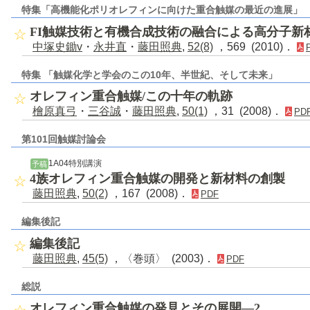
特集「高機能化ポリオレフィンに向けた重合触媒の最近の進展」
FI触媒技術と有機合成技術の融合による高分子新
中塚史鋤v
・
永井直
・
藤田照典
,
52(8)
，569 (2010)．
特集 「触媒化学と学会のこの10年、半世紀、そして未来」
オレフィン重合触媒/この十年の軌跡
檜原真弓
・
三谷誠
・
藤田照典
,
50(1)
，31 (2008)．
PD
第101回触媒討論会
1A04特別講演
予稿
4族オレフィン重合触媒の開発と新材料の創製
藤田照典
,
50(2)
，167 (2008)．
PDF
編集後記
編集後記
藤田照典
,
45(5)
，〈巻頭〉 (2003)．
PDF
総説
オレフィン重合触媒の発見とその展開―2