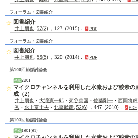
フォーラム・図書紹介
図書紹介
井上朋也
,
57(2)
，127 (2015)．
PDF
フォーラム・図書紹介
図書紹介
井上朋也
,
56(5)
，320 (2014)．
PDF
第106回触媒討論会
2B01
予稿
マイクロチャンネルを利用した水素および酸素の
成（2）
井上朋也
・
大瀧憲一郎
・
菊谷善国
・
佐藤剛一
・
西岡将輝
秀
・
水上富士夫
・
北森武彦
,
52(6)
，447 (2010)．
PDF
第103回触媒討論会
1B01(B1)
予稿
マイクロチャンネルを利用した水素および酸素の