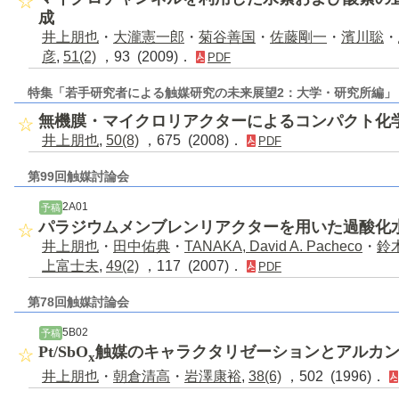
成
井上朋也
・
大瀧憲一郎
・
菊谷善国
・
佐藤剛一
・
濱川聡
・
彦
,
51(2)
，93 (2009)．
PDF
特集「若手研究者による触媒研究の未来展望2：大学・研究所編」
無機膜・マイクロリアクターによるコンパクト化
井上朋也
,
50(8)
，675 (2008)．
PDF
第99回触媒討論会
2A01
予稿
パラジウムメンブレンリアクターを用いた過酸化
井上朋也
・
田中佑典
・
TANAKA, David A. Pacheco
・
鈴
上富士夫
,
49(2)
，117 (2007)．
PDF
第78回触媒討論会
5B02
予稿
Pt/SbO
触媒のキャラクタリゼーションとアルカ
x
井上朋也
・
朝倉清高
・
岩澤康裕
,
38(6)
，502 (1996)．