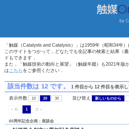
「触媒（Catalysts and Catalysis）」は1959年（昭
このサイトをつかって，どなたでも全記事の検索と結果（書
ドもできます．
また，「触媒技術の動向と展望」（触媒年鑑）も2021年
は
こちら
をご参照ください．
該当件数は 12 です。
1 件目から 12 件目を表示
表示件数
並び替え
10
20
30
新しいものから
« 前
1
次 »
60周年記念企画：座談会